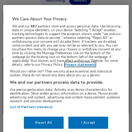
Nascholing
Nieuws
We Care About Your Privacy
We and our
887
partners store and access personal data, like browsing
data or unique identifiers, on your device. Selecting "I Accept" enables
tracking technologies to support the purposes shown under "we and our
5 resultaten
pneumodilatatie
✕
partners process data to provide," whereas selecting "Reject All" or
withdrawing your consent will disable them. If trackers are disabled,
some content and ads you see may not be as relevant to you. You can
resurface this menu to change your choices or withdraw consent at any
time by clicking the Manage Preferences link on the bottom of the
webpage [or the floating icon on the bottom-left of the webpage, if
applicable]. Your choices will have effect within our Website. For more
Nieuws
Gastro-enterologie
details, refer to our Privacy Policy.
Privacy statement
Would you rather not? Then we only place essential and statistical
cookies, these do not record any data about you as a person
We and our partners process data to provide:
Use precise geolocation data. Actively scan device characteristics for
identification. Store and/or access information on a device. Personalised
advertising and content, advertising and content measurement, audience
research and services development.
List of Partners (vendors)
Pneumodilatatie en laparoscopische Heller-
Reject All
I Accept
myotomie na 10 jaar follow-up even effectief bij