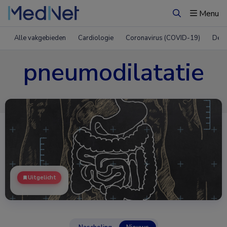
Menu
Zoeken
Alle vakgebieden
Cardiologie
Coronavirus (COVID-19)
Derm
pneumodilatatie
Uitgelicht