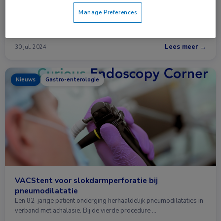
achalasie
Manage Preferences
Endoscopische pneumodilatatie (PD) en laparoscopische Heller-
myotomie (LHM) zijn even effectief voor de behandeling van …
Lees meer →
30 jul. 2024
Nieuws
Gastro-enterologie
VACStent voor slokdarmperforatie bij
pneumodilatatie
Een 82-jarige patiënt onderging herhaaldelijk pneumodilataties in
verband met achalasie. Bij de vierde procedure …