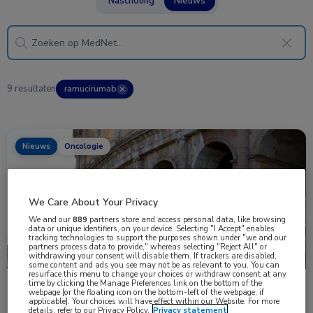
Nascholing
Nieuws
9 resultaten
ramucirumab
✕
Nieuws
Oncologie
We Care About Your Privacy
We and our
889
partners store and access personal data, like browsing
data or unique identifiers, on your device. Selecting "I Accept" enables
tracking technologies to support the purposes shown under "we and our
partners process data to provide," whereas selecting "Reject All" or
withdrawing your consent will disable them. If trackers are disabled,
some content and ads you see may not be as relevant to you. You can
resurface this menu to change your choices or withdraw consent at any
time by clicking the Manage Preferences link on the bottom of the
Ramucirumab plus carboplatine en paclitaxel bij
webpage [or the floating icon on the bottom-left of the webpage, if
applicable]. Your choices will have effect within our Website. For more
gevorderd thymuscarcinoom
details, refer to our Privacy Policy.
Privacy statement