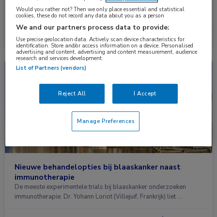
Bij patiënten met een gevorderd thymuscarcinoom gaf toevoeging
Would you rather not? Then we only place essential and statistical
van ramucirumab aan carboplatine en paclitaxel als …
cookies, these do not record any data about you as a person
We and our partners process data to provide:
Lees meer →
1 okt. 2024
Use precise geolocation data. Actively scan device characteristics for
identification. Store and/or access information on a device. Personalised
advertising and content, advertising and content measurement, audience
research and services development.
List of Partners (vendors)
Congresnieuws
Oncologie, Urologie
Reject All
I Accept
Manage Preferences
Nieuwe behandelopties bij blaaskanker naast
immunotherapie
De meeste experimentele trials bij blaaskanker onderzoeken
immunotherapie. Dr. Yohann Loriot (Villejuif, Frankrijk) liet …