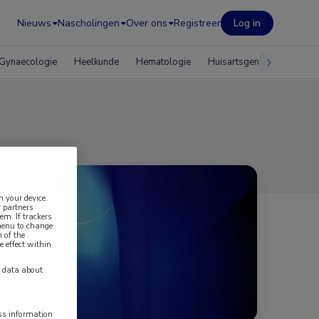
Nieuws
Nascholingen
Over ons
Registreer
Log in
Gynaecologie
Heelkunde
Hematologie
Huisartsgeneeskunde
n your device.
 partners
em. If trackers
 menu to change
 of the
e effect within
y data about
ess information