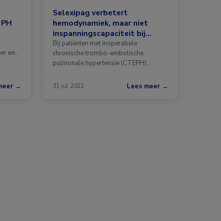
Selexipag verbetert
 PH
hemodynamiek, maar niet
inspanningscapaciteit bij
inoperabele CTEPH
Bij patiënten met inoperabele
eer een
chronische trombo-embolische
pulmonale hypertensie (CTEPH)
resulteerde behandeling met selexipag
wel …
meer →
Lees meer →
31 jul. 2022