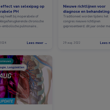
effect van selexipag op
Nieuwe richtlijnen voor
erabele PH
diagnose en behandeling
ag heeft bij inoperabele of
Traditioneel worden tijdens het
kkige/terugkerende chronische
congres nieuwe richtlijnen
-embolische pulmonaire
gepresenteerd; dit jaar onder m
ensie (PH) geen effect …
herziening van …
Lees meer →
Lees 
 2024
29 aug. 2022
snieuws
logie, Longziekten