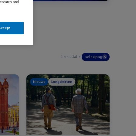
research and
Accept
4 resultaten
selexipag
✕
Nieuws
Longziekten