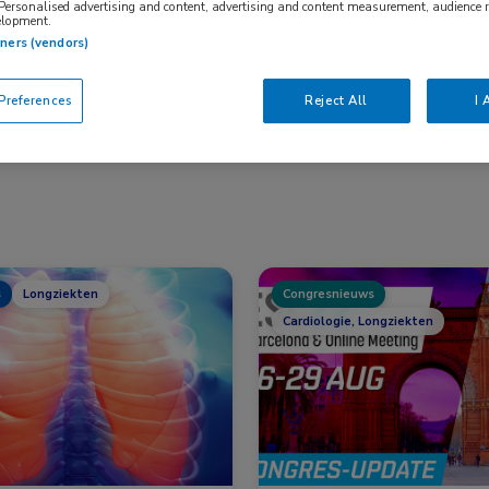
 Personalised advertising and content, advertising and content measurement, audience 
elopment.
tners (vendors)
Nascholing
Nieuws
references
Reject All
I 
s
Longziekten
Congresnieuws
Cardiologie, Longziekten