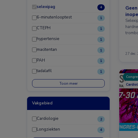
selexipag
Geen 
4
inop
6-minutenlooptest
1
Selexip
hardne
CTEPH
1
trombo
hypertensie
hypert
1
macitentan
1
27 dec.
PAH
1
tadalafil
1
Congre
Toon meer
Cardio
Vakgebied
Cardiologie
2
Longziekten
4