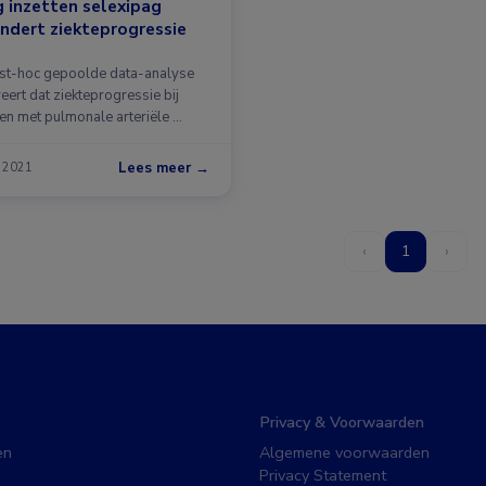
 inzetten selexipag
ndert ziekteprogressie
st-hoc gepoolde data-analyse
eert dat ziekteprogressie bij
ten met pulmonale arteriële …
Lees meer →
. 2021
‹
1
›
Privacy & Voorwaarden
en
Algemene voorwaarden
Privacy Statement