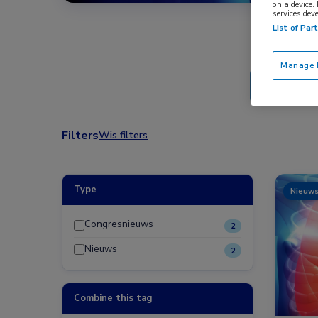
on a device.
services dev
List of Par
Manage P
Filters
Wis filters
Type
Nieuw
Congresnieuws
2
Nieuws
2
Combine this tag