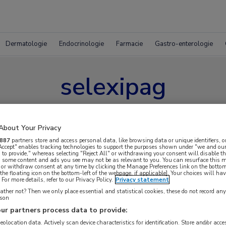
Dermatologie
Endocrinologie
Farmacie
Gastro-enterologie
selexipag
About Your Privacy
887
partners store and access personal data, like browsing data or unique identifiers, o
 Accept" enables tracking technologies to support the purposes shown under "we and our
 to provide," whereas selecting "Reject All" or withdrawing your consent will disable th
, some content and ads you see may not be as relevant to you. You can resurface this
 or withdraw consent at any time by clicking the Manage Preferences link on the bottom
the floating icon on the bottom-left of the webpage, if applicable]. Your choices will hav
For more details, refer to our Privacy Policy.
Privacy statement
ther not? Then we only place essential and statistical cookies, these do not record an
rson
ur partners process data to provide:
geolocation data. Actively scan device characteristics for identification. Store and/or acc