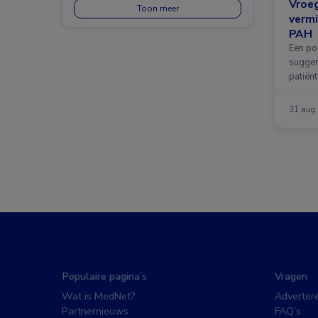
Vroeg
Toon meer
vermi
PAH
Een po
sugger
patiën
31 aug
Populaire pagina’s
Vragen
Wat is MedNet?
Adverter
Partnernieuws
FAQ’s