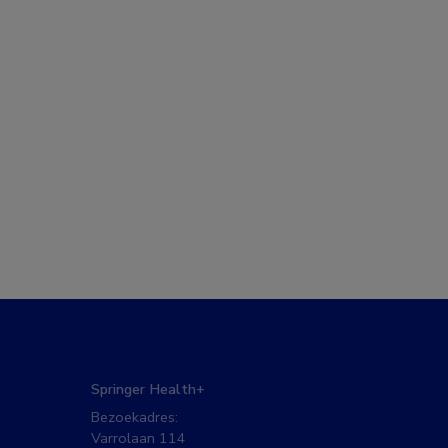
Springer Health+
Bezoekadres:
Varrolaan 114