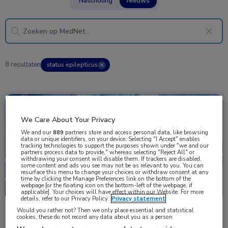
Nascholing
Nieuws
8 resultaten
status epilepticus
✕
Nieuws
Neurologie
We Care About Your Privacy
We and our
889
partners store and access personal data, like browsing
data or unique identifiers, on your device. Selecting "I Accept" enables
tracking technologies to support the purposes shown under "we and our
partners process data to provide," whereas selecting "Reject All" or
withdrawing your consent will disable them. If trackers are disabled,
some content and ads you see may not be as relevant to you. You can
resurface this menu to change your choices or withdraw consent at any
time by clicking the Manage Preferences link on the bottom of the
webpage [or the floating icon on the bottom-left of the webpage, if
applicable]. Your choices will have effect within our Website. For more
details, refer to our Privacy Policy.
Privacy statement
Conclusies over behandeling van RSE met CIVAD’s
Would you rather not? Then we only place essential and statistical
cookies, these do not record any data about you as a person
beperkt