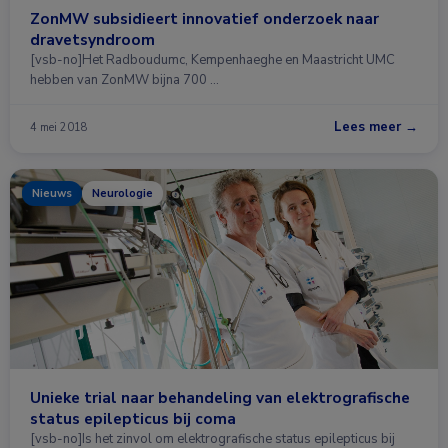
ZonMW subsidieert innovatief onderzoek naar
dravetsyndroom
[vsb-no]Het Radboudumc, Kempenhaeghe en Maastricht UMC
hebben van ZonMW bijna 700 …
Lees meer →
4 mei 2018
Nieuws
Neurologie
Unieke trial naar behandeling van elektrografische
status epilepticus bij coma
[vsb-no]Is het zinvol om elektrografische status epilepticus bij