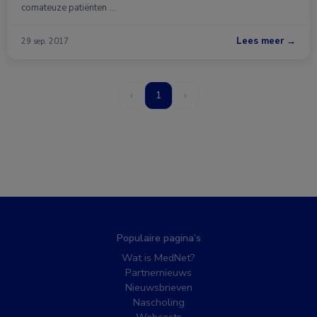
comateuze patiënten …
Lees meer →
29 sep. 2017
‹
1
›
Populaire pagina’s
Wat is MedNet?
Partnernieuws
Nieuwsbrieven
Nascholing