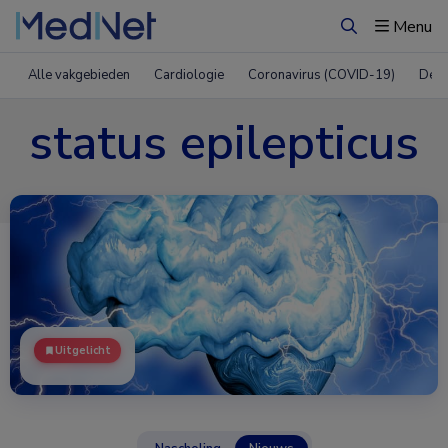
Menu
Zoeken
Alle vakgebieden
Cardiologie
Coronavirus (COVID-19)
Derm
status epilepticus
Uitgelicht