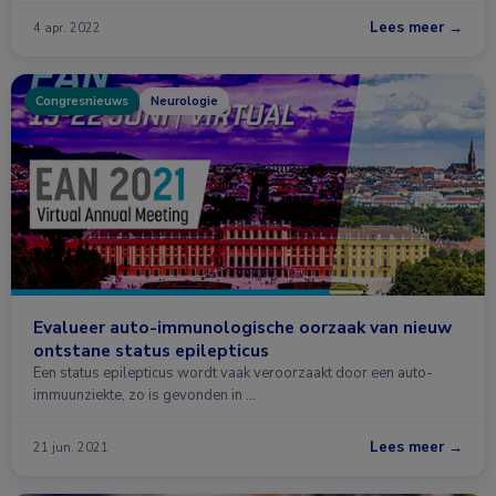
Lees meer →
4 apr. 2022
Congresnieuws
Neurologie
Evalueer auto-immunologische oorzaak van nieuw
ontstane status epilepticus
Een status epilepticus wordt vaak veroorzaakt door een auto-
immuunziekte, zo is gevonden in …
Lees meer →
21 jun. 2021