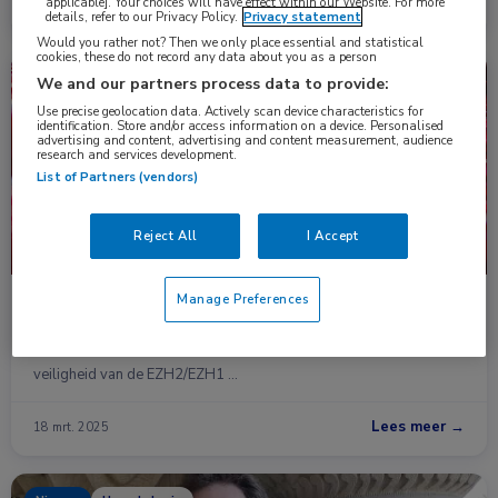
applicable]. Your choices will have effect within our Website. For more
Lees meer →
17 apr. 2025
details, refer to our Privacy Policy.
Privacy statement
Would you rather not? Then we only place essential and statistical
cookies, these do not record any data about you as a person
Nieuws
Hematologie
We and our partners process data to provide:
Use precise geolocation data. Actively scan device characteristics for
identification. Store and/or access information on a device. Personalised
advertising and content, advertising and content measurement, audience
research and services development.
List of Partners (vendors)
Reject All
I Accept
Manage Preferences
Valemetostat bij gerecidiveerd of refractair
perifeer T-cellymfoom
In de VALENTINE-PTCL01-studie werden de klinische activiteit en
veiligheid van de EZH2/EZH1 …
Lees meer →
18 mrt. 2025