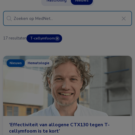
Nascholing
Nieuws
17 resultaten
T-cellymfoom
✕
Nieuws
Hematologie
‘Effectiviteit van allogene CTX130 tegen T-
cellymfoom is te kort’