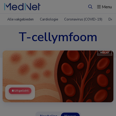
Menu
Zoeken
Alle vakgebieden
Cardiologie
Coronavirus (COVID-19)
Derm
T-cellymfoom
Uitgelicht