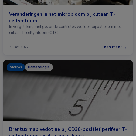
Veranderingen in het microbioom bij cutaan T-
cellymfoom
In vergelijking met gezonde controles worden bij patiënten met
cutaan T-cellymfoom (CTCL …
Lees meer →
30 mei 2022
Nieuws
Hematologie
Brentuximab vedotine bij CD30-positief perifeer T-
cellymfoom: resultaten na 5 jaar