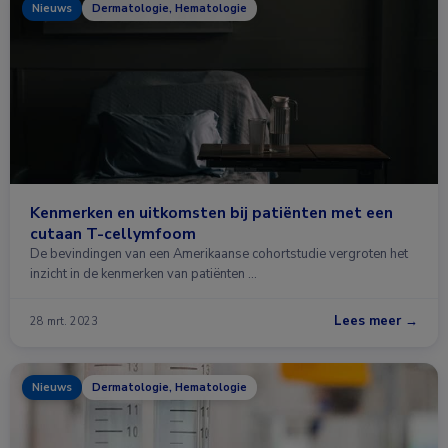
Nieuws
Dermatologie, Hematologie
Kenmerken en uitkomsten bij patiënten met een
cutaan T-cellymfoom
De bevindingen van een Amerikaanse cohortstudie vergroten het
inzicht in de kenmerken van patiënten …
Lees meer →
28 mrt. 2023
Nieuws
Dermatologie, Hematologie