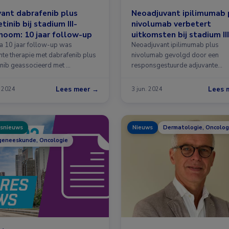
ant dabrafenib plus
Neoadjuvant ipilimumab 
tinib bij stadium III-
nivolumab verbetert
oom: 10 jaar follow-up
uitkomsten bij stadium III
melanoom
na 10 jaar follow-up was
Neoadjuvant ipilimumab plus
nte therapie met dabrafenib plus
nivolumab gevolgd door een
inib geassocieerd met …
responsgestuurde adjuvante
behandeling resulteert in een sig
verbeterde …
Lees meer →
Lees 
. 2024
3 jun. 2024
snieuws
Nieuws
Dermatologie, Oncolog
geneeskunde, Oncologie