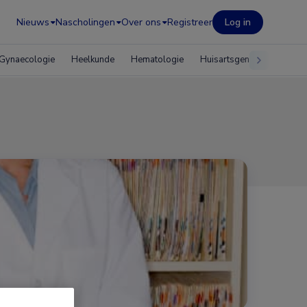
Nieuws
Nascholingen
Over ons
Registreer
Log in
Gynaecologie
Heelkunde
Hematologie
Huisartsgeneeskunde