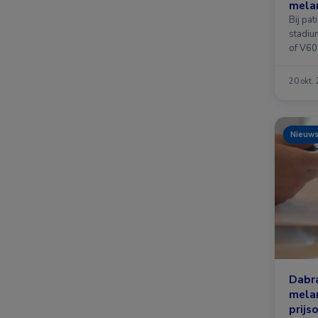
melan
jaar
Bij pa
stadiu
of V60
20 okt.
Nieuw
Dabra
mela
prijs