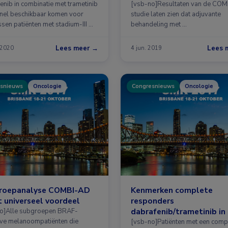
spakket
hoogrisicomelanoom me
enib in combinatie met trametinib
[vsb-no]Resultaten van de CO
nel beschikbaar komen voor
BRAF-mutatie
studie laten zien dat adjuvante
sen patiënten met stadium-III …
behandeling met …
Lees meer →
Lees 
 2020
4 jun. 2019
snieuws
Oncologie
Congresnieuws
Oncologie
roepanalyse COMBI-AD
Kenmerken complete
 universeel voordeel
responders
dabrafenib/trametinib in
o]Alle subgroepen BRAF-
eve melanoompatiënten die
[vsb-no]Patiënten met een comp