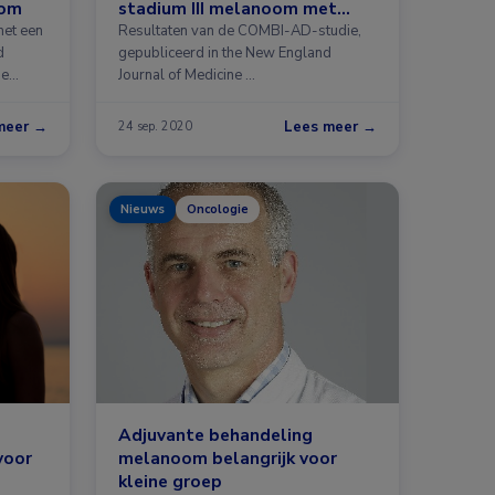
oom
stadium III melanoom met
BRAF-mutaties
met een
Resultaten van de COMBI-AD-studie,
d
gepubliceerd in the New England
me
Journal of Medicine …
meer →
Lees meer →
24 sep. 2020
Nieuws
Oncologie
Adjuvante behandeling
voor
melanoom belangrijk voor
kleine groep