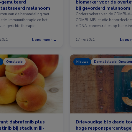
-gemuteerd
biomarker voor de overle
tastaseerd melanoom
bij gevorderd melanoom
arten van de behandeling met
Onderzoekers van de COMBI-d-
atie-immuuntherapie en het
COMBI-MB-studie beoordeelde
van gerichte therapie …
ctDNA-concentraties op baselin
Lees meer →
Lees 
 2021
17 mei 2021
s
Oncologie
Nieuws
Dermatologie, Oncolog
ant dabrafenib plus
Drievoudige blokkade to
tinib bij stadium III-
hoge responspercentages