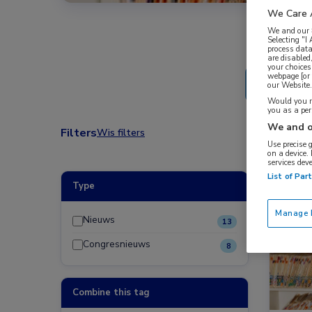
We Care 
We and our
Selecting "I
process data
are disabled
your choices
webpage [or 
our Website. 
Would you ra
you as a pe
We and o
Filters
Wis filters
Use precise 
on a device.
services dev
List of Par
Type
Nieuw
Manage P
Nieuws
13
Congresnieuws
8
Combine this tag