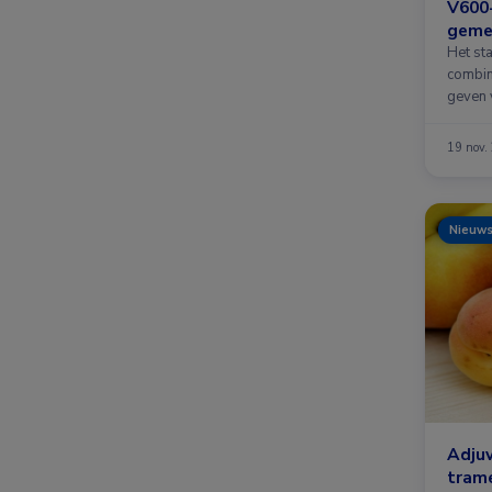
V600
geme
Het st
combin
geven 
19 nov.
Nieuw
Adjuv
trame