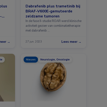
plus
Dabrafenib plus trametinib bij
BRAF-V600E-gemuteerde
-
zeldzame tumoren
In de fase II-studie ROAR werd klinische
activiteit gezien van combinatietherapie
met dabrafenib …
nificant
meer →
Lees meer →
27 jun. 2023
ie
Nieuws
Neurologie, Oncologie