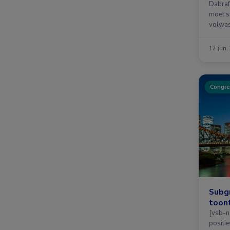
basi
Dabraf
moet s
volwas
12 jun.
Congre
Subg
toont
[vsb-n
positi