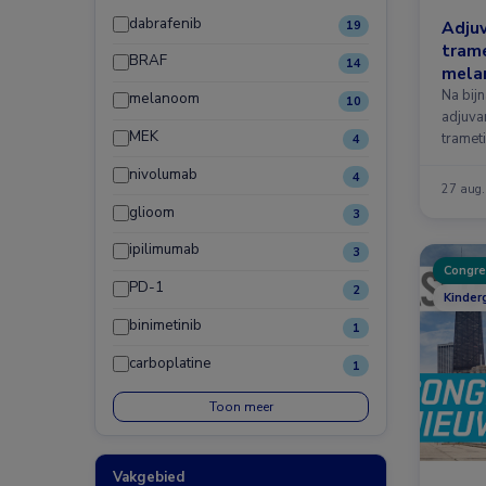
dabrafenib
Adjuv
19
trame
BRAF
14
melan
Na bij
melanoom
10
adjuva
MEK
tramet
4
nivolumab
4
27 aug
glioom
3
ipilimumab
3
Congre
PD-1
2
Kinder
binimetinib
1
carboplatine
1
Toon meer
Vakgebied