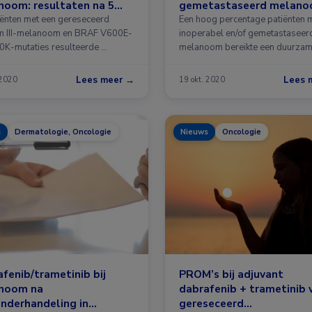
oom: resultaten na 5
gemetastaseerd melan
tiënten met een gereseceerd
Een hoog percentage patiënten 
m III-melanoom en BRAF V600E-
inoperabel en/of gemetastaseer
0K-mutaties resulteerde …
melanoom bereikte een duurza
respons …
Lees meer →
Lees 
 2020
19 okt. 2020
s
Dermatologie, Oncologie
Nieuws
Oncologie
fenib/trametinib bij
PROM’s bij adjuvant
noom na
dabrafenib + trametinib 
onderhandeling in
gereseceerd