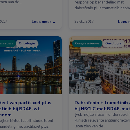
men aan de …
respons op behandeling met
dabrafenib plus trametinib hebb
Lees meer →
Lees 
 2017
23 okt. 2017
snieuws
Oncologie
Congresnieuws
Oncologie
eel van paclitaxel plus
Dabrafenib + trametinib 
tinib bij BRAF-wt
bij NSCLC met BRAF-mut
noom
[vsb-no]Een fase II-onderzoek h
klinisch relevante antitumoractivi
]Een Britse fase II-studie toont
laten zien van de …
handeling met paclitaxel plus