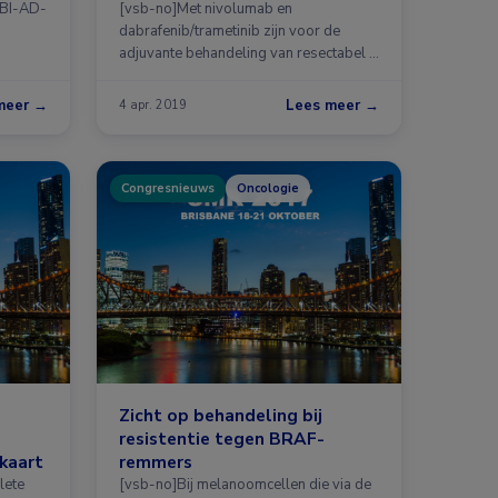
t
MBI-AD-
[vsb-no]Met nivolumab en
dabrafenib/trametinib zijn voor de
adjuvante behandeling van resectabel …
meer →
Lees meer →
4 apr. 2019
Congresnieuws
Oncologie
Zicht op behandeling bij
resistentie tegen BRAF-
 kaart
remmers
lete
[vsb-no]Bij melanoomcellen die via de