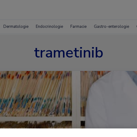
Dermatologie
Endocrinologie
Farmacie
Gastro-enterologie
trametinib