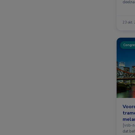
deelna
23 okt.
Congre
Voord
trame
mela
[vsb-no
dat be