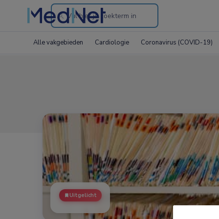
Search
through
Alle vakgebieden
Cardiologie
Coronavirus (COVID-19)
the
website
Uitgelicht