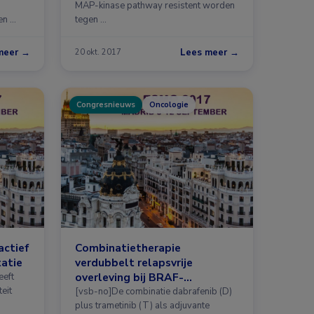
MAP-kinase pathway resistent worden
en …
tegen …
meer →
Lees meer →
20 okt. 2017
Congresnieuws
Oncologie
actief
Combinatietherapie
atie
verdubbelt relapsvrije
overleving bij BRAF-
eeft
teit
gemuteerd melanoom
[vsb-no]De combinatie dabrafenib (D)
plus trametinib (T) als adjuvante