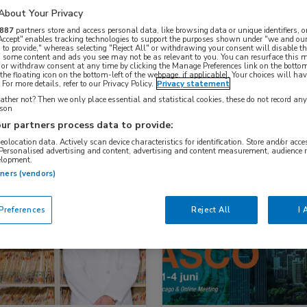
About Your Privacy
887
partners store and access personal data, like browsing data or unique identifiers, o
 Accept" enables tracking technologies to support the purposes shown under "we and our
Nascholing
Nieuws
 to provide," whereas selecting "Reject All" or withdrawing your consent will disable th
, some content and ads you see may not be as relevant to you. You can resurface this
 or withdraw consent at any time by clicking the Manage Preferences link on the bottom
the floating icon on the bottom-left of the webpage, if applicable]. Your choices will hav
For more details, refer to our Privacy Policy.
Privacy statement
ther not? Then we only place essential and statistical cookies, these do not record an
rson
ur partners process data to provide:
geolocation data. Actively scan device characteristics for identification. Store and/or acc
 Personalised advertising and content, advertising and content measurement, audience 
elopment.
tners (vendors)
s
Dermatologie, Oncologie
Congresnieuws
Dermatologie, Oncologie
references
Reject All
I 