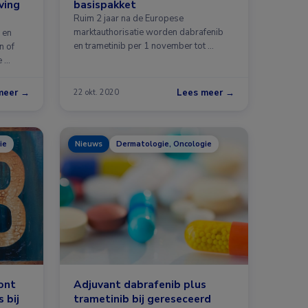
ving
basispakket
Ruim 2 jaar na de Europese
marktauthorisatie worden dabrafenib
 en
en trametinib per 1 november tot …
n of
e …
meer →
Lees meer →
22 okt. 2020
ie
Nieuws
Dermatologie, Oncologie
ont
Adjuvant dabrafenib plus
 bij
trametinib bij gereseceerd