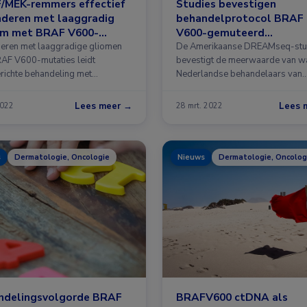
/MEK-remmers effectief
Studies bevestigen
inderen met laaggradig
behandelprotocol BRAF
om met BRAF V600-
V600-gemuteerd
ties
gemetastaseerd melan
nderen met laaggradige gliomen
De Amerikaanse DREAMseq-stu
AF V600-mutaties leidt
bevestigt de meerwaarde van w
richte behandeling met
Nederlandse behandelaars van
enib en …
patiënten …
Lees meer →
Lees 
2022
28 mrt. 2022
s
Dermatologie, Oncologie
Nieuws
Dermatologie, Oncolog
ndelingsvolgorde BRAF
BRAFV600 ctDNA als