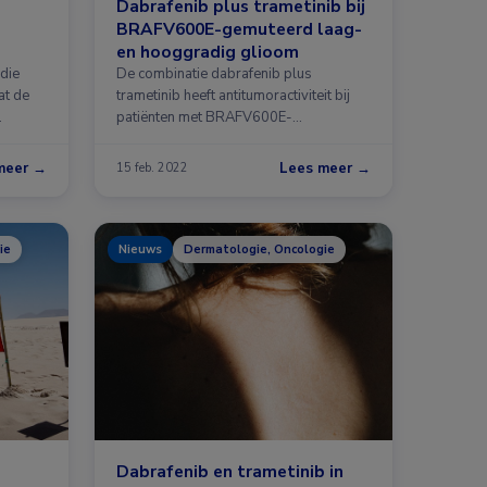
Dabrafenib plus trametinib bij
BRAFV600E-gemuteerd laag-
en hooggradig glioom
oom
die
De combinatie dabrafenib plus
at de
trametinib heeft antitumoractiviteit bij
patiënten met BRAFV600E-
mutatiepositief recidiverend of …
meer →
Lees meer →
15 feb. 2022
ie
Nieuws
Dermatologie, Oncologie
Dabrafenib en trametinib in