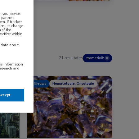
n your device.
 partners
em. If trackers
 menu to change
 of the
e effect within
y data about
21 resultaten
trametinib
✕
ess information
research and
Nieuws
Hematologie, Oncologie
Accept