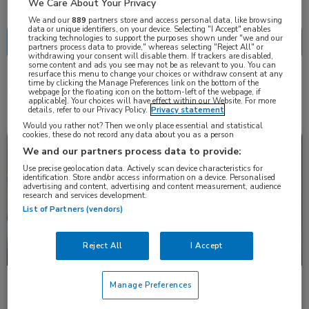
Nascholing
Nieuws
We Care About Your Privacy
We and our
889
partners store and access personal data, like browsing
data or unique identifiers, on your device. Selecting "I Accept" enables
tracking technologies to support the purposes shown under "we and our
partners process data to provide," whereas selecting "Reject All" or
withdrawing your consent will disable them. If trackers are disabled,
some content and ads you see may not be as relevant to you. You can
resurface this menu to change your choices or withdraw consent at any
time by clicking the Manage Preferences link on the bottom of the
4 resultaten
trimethoprim
✕
webpage [or the floating icon on the bottom-left of the webpage, if
applicable]. Your choices will have effect within our Website. For more
details, refer to our Privacy Policy.
Privacy statement
Would you rather not? Then we only place essential and statistical
cookies, these do not record any data about you as a person
Nieuws
Huisartsgeneeskunde, Urologie
We and our partners process data to provide:
Use precise geolocation data. Actively scan device characteristics for
identification. Store and/or access information on a device. Personalised
advertising and content, advertising and content measurement, audience
research and services development.
List of Partners (vendors)
Reject All
I Accept
Beperkte herziening NHG-Standaard
Manage Preferences
Urineweginfecties