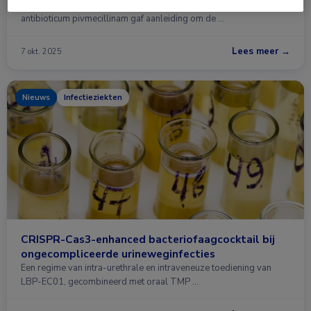
Het (opnieuw) op de Nederlandse markt beschikbaar komen van
antibioticum pivmecillinam gaf aanleiding om de …
Lees meer →
7 okt. 2025
Nieuws
Infectieziekten
CRISPR-Cas3-enhanced bacteriofaagcocktail bij
ongecompliceerde urineweginfecties
Een regime van intra-urethrale en intraveneuze toediening van
LBP-EC01, gecombineerd met oraal TMP …