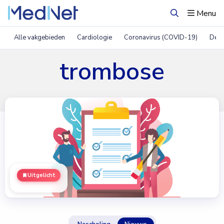
Menu
Zoeken
Alle vakgebieden
Cardiologie
Coronavirus (COVID-19)
Derm
trombose
Uitgelicht