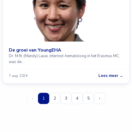
De groei van YoungEHA
Dr. M.N. (Mandy) Lauw, internist-hematoloog in het Erasmus MC,
was de …
Lees meer →
7 aug. 2024
‹
1
2
3
4
5
›