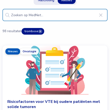
Nascholing
Nieuws
98 resultaten
trombose
✕
Nieuws
Oncologie
Risicofactoren voor VTE bij oudere patiënten met
solide tumoren