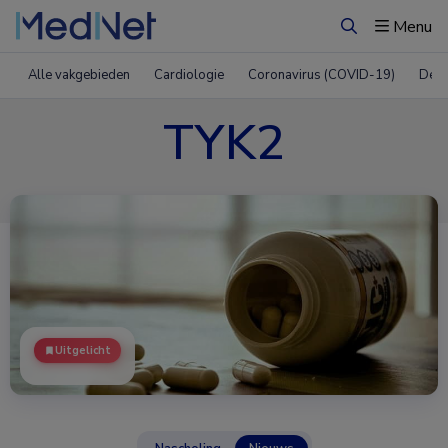
Menu
Zoeken
Alle vakgebieden
Cardiologie
Coronavirus (COVID-19)
Derm
TYK2
Uitgelicht