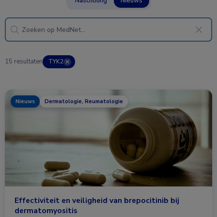
Nascholing
Nieuws
15 resultaten
TYK2
✕
Nieuws
Dermatologie, Reumatologie
Effectiviteit en veiligheid van brepocitinib bij
dermatomyositis