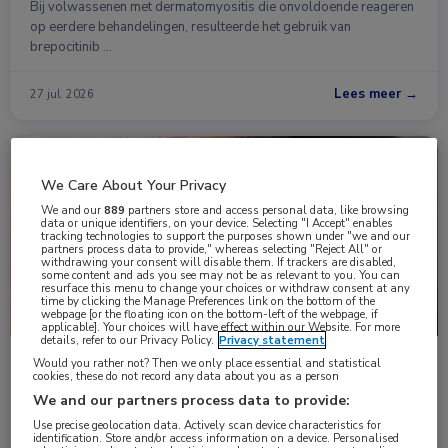
Bij volwassenen met dermatomyositis die onvoldoende reageren
op eerdere behandelingen, resulteerde het gebruik van
brepocitinib …
Lees meer →
27 jul. 2026
Nieuws
Dermatologie
We Care About Your Privacy
We and our
889
partners store and access personal data, like browsing
data or unique identifiers, on your device. Selecting "I Accept" enables
tracking technologies to support the purposes shown under "we and our
partners process data to provide," whereas selecting "Reject All" or
withdrawing your consent will disable them. If trackers are disabled,
some content and ads you see may not be as relevant to you. You can
resurface this menu to change your choices or withdraw consent at any
time by clicking the Manage Preferences link on the bottom of the
webpage [or the floating icon on the bottom-left of the webpage, if
applicable]. Your choices will have effect within our Website. For more
details, refer to our Privacy Policy.
Privacy statement
Zasocitinib toont superioriteit ten opzichte van
Would you rather not? Then we only place essential and statistical
cookies, these do not record any data about you as a person
deucravacitinib bij plaque psoriasis
We and our partners process data to provide:
De orale TYK2-remmer zasocitinib heeft in een fase III-studie bij
Use precise geolocation data. Actively scan device characteristics for
volwassenen met …
identification. Store and/or access information on a device. Personalised