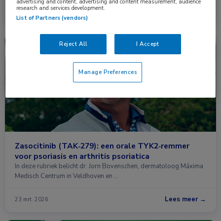
advertising and content, advertising and content measurement, audience
research and services development.
Lees meer →
25 jun. 2026
List of Partners (vendors)
Reject All
I Accept
Nieuws
Dermatologie
Manage Preferences
Zasocitinib (TAK‑279): een orale TYK2‑remmer
voor psoriasis en arthritis psoriatica
In deze rubriek belicht dr. Jorn Bovenschen, dermatoloog Máxima
Medisch Centrum in Veldhoven en …
Lees meer →
23 mrt. 2026