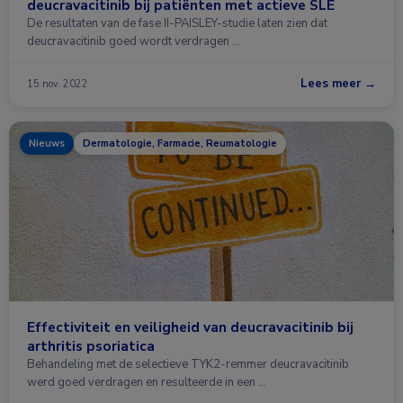
deucravacitinib bij patiënten met actieve SLE
De resultaten van de fase II-PAISLEY-studie laten zien dat
deucravacitinib goed wordt verdragen …
Lees meer →
15 nov. 2022
Nieuws
Dermatologie, Farmacie, Reumatologie
Effectiviteit en veiligheid van deucravacitinib bij
arthritis psoriatica
Behandeling met de selectieve TYK2-remmer deucravacitinib
werd goed verdragen en resulteerde in een …