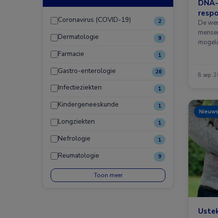
DNA-
respo
Coronavirus (COVID-19)
2
De wer
mensen
Dermatologie
9
mogeli
Farmacie
1
Gastro-enterologie
26
8 sep. 
Infectieziekten
1
Kindergeneeskunde
1
Nieuw
Longziekten
1
Nefrologie
1
Reumatologie
9
Toon meer
Ustek