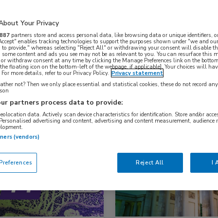
About Your Privacy
Nascholing
Nieuws
887
partners store and access personal data, like browsing data or unique identifiers, o
 Accept" enables tracking technologies to support the purposes shown under "we and our
 to provide," whereas selecting "Reject All" or withdrawing your consent will disable th
, some content and ads you see may not be as relevant to you. You can resurface this
 or withdraw consent at any time by clicking the Manage Preferences link on the bottom
the floating icon on the bottom-left of the webpage, if applicable]. Your choices will hav
For more details, refer to our Privacy Policy.
Privacy statement
ther not? Then we only place essential and statistical cookies, these do not record an
rson
ur partners process data to provide:
geolocation data. Actively scan device characteristics for identification. Store and/or acc
 Personalised advertising and content, advertising and content measurement, audience 
elopment.
s
Dermatologie
Congresnieuws
Gastro-enterol
tners (vendors)
references
Reject All
I 