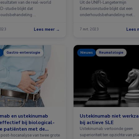
world
colitis ulcerosa
 resultaten van de real-world
Uit de UNIFI-Langetermijn
-studie blijkt dat
Extensionstudie blijkt dat een
oudsbehandeling …
onderhoudsbehandeling met
ustekinumab van …
Lees meer →
Lees 
2023
7 mrt. 2023
s
Gastro-enterologie
Nieuws
Reumatologie
ximab en ustekinumab
Ustekinumab niet werkz
effectief bij biological-
bij actieve SLE
e patiënten met de
Ustekinumab vertoonde geen
e van Crohn
superioriteit ten opzichte van p
n post-hocanalyse van twee grote