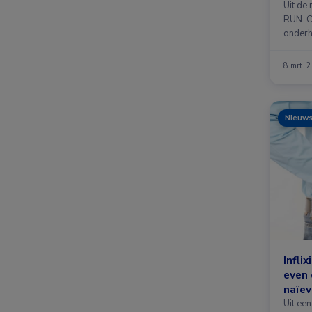
real-
Uit de
RUN-CD
onderh
8 mrt. 
Nieuw
Infli
even 
naïev
ziekt
Uit ee