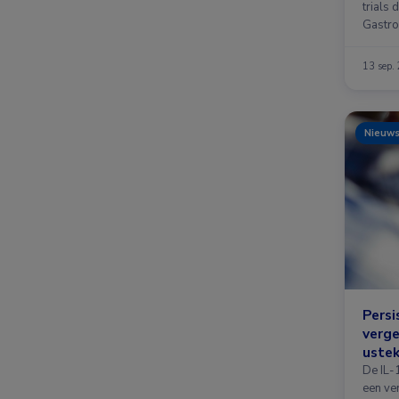
trials 
Gastro
13 sep.
Nieuw
Persi
verge
uste
bij P
De IL-
een ver