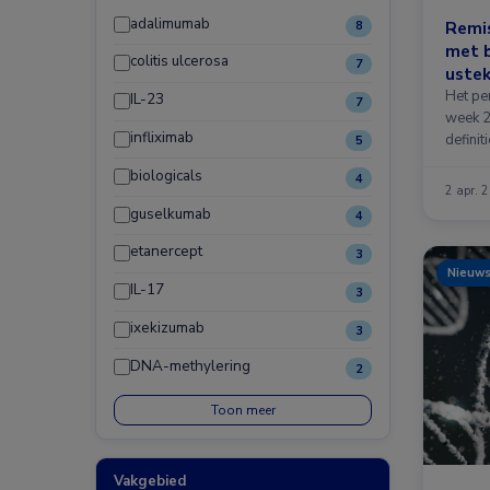
adalimumab
Remis
8
met 
colitis ulcerosa
7
uste
Het pe
IL-23
7
week 2
infliximab
definit
5
biologicals
4
2 apr. 
guselkumab
4
etanercept
3
Nieuw
IL-17
3
ixekizumab
3
DNA-methylering
2
Toon meer
Vakgebied