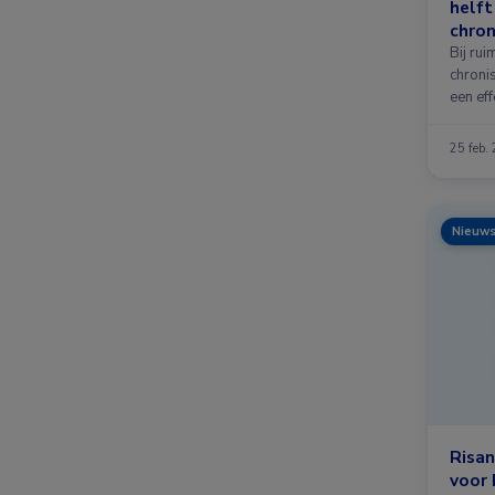
helft
chron
Bij rui
chroni
een ef
25 feb.
Nieuw
Risa
voor 