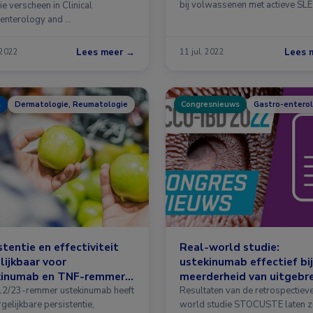
bij volwassenen met actieve SLE.
die verscheen in Clinical
…
enterology and …
Lees meer →
Lees 
 2022
11 jul. 2022
s
Dermatologie, Reumatologie
Congresnieuws
Gastro-enterol
stentie en effectiviteit
Real-world studie:
lijkbaar voor
ustekinumab effectief bij
kinumab en TNF-remmer
meerderheid van uitgebr
sA
voorbehandelde patiënt
12/23-remmer ustekinumab heeft
Resultaten van de retrospectieve
gelijkbare persistentie,
met de ziekte van Crohn
world studie STOCUSTE laten zi