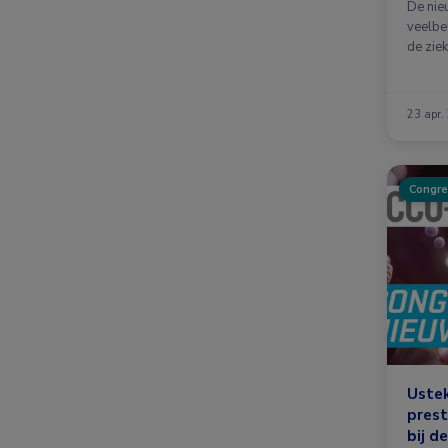
De nie
veelbe
de zie
23 apr.
Congre
Uste
prest
bij d