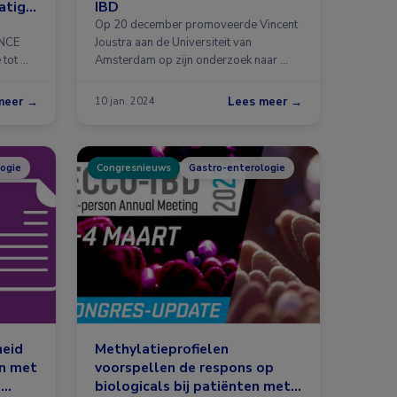
atige
IBD
Crohn
Op 20 december promoveerde Vincent
ENCE
Joustra aan de Universiteit van
 tot …
Amsterdam op zijn onderzoek naar …
meer →
Lees meer →
10 jan. 2024
ogie
Congresnieuws
Gastro-enterologie
eid
Methylatieprofielen
en met
voorspellen de respons op
e
biologicals bij patiënten met