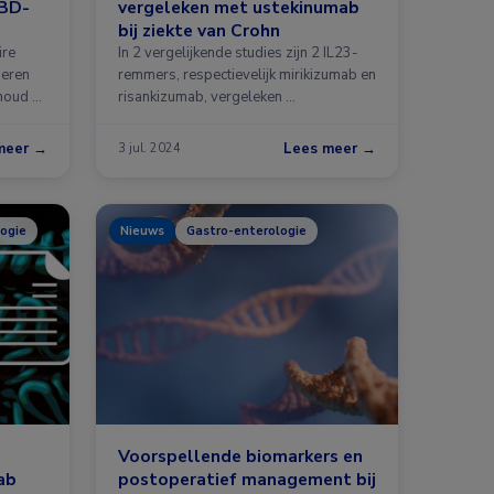
IBD-
vergeleken met ustekinumab
bij ziekte van Crohn
ire
In 2 vergelijkende studies zijn 2 IL23-
geren
remmers, respectievelijk mirikizumab en
houd …
risankizumab, vergeleken …
meer →
Lees meer →
3 jul. 2024
ogie
Nieuws
Gastro-enterologie
Voorspellende biomarkers en
ab
postoperatief management bij