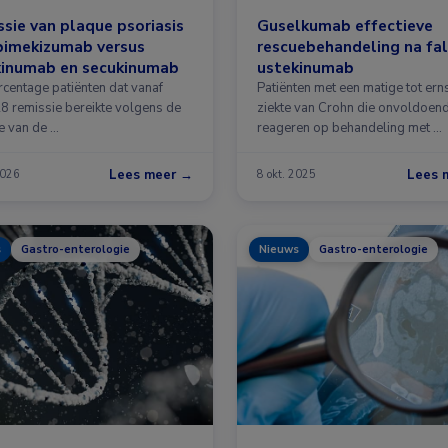
sie van plaque psoriasis
Guselkumab effectieve
bimekizumab versus
rescuebehandeling na fa
kinumab en secukinumab
ustekinumab
rcentage patiënten dat vanaf
Patiënten met een matige tot ern
8 remissie bereikte volgens de
ziekte van Crohn die onvoldoen
ie van de …
reageren op behandeling met …
Lees meer →
Lees 
2026
8 okt. 2025
s
Gastro-enterologie
Nieuws
Gastro-enterologie