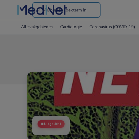
Search
through
Alle vakgebieden
Cardiologie
Coronavirus (COVID-19)
the
website
Uitgelicht