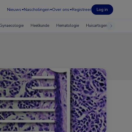
Nieuws
Nascholingen
Over ons
Registreer
Log in
Gynaecologie
Heelkunde
Hematologie
Huisartsgeneeskunde