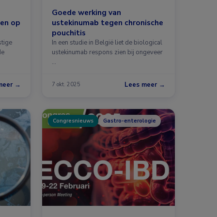
Goede werking van
len op
ustekinumab tegen chronische
pouchitis
stige
In een studie in België liet de biological
de
ustekinumab respons zien bij ongeveer
…
meer →
Lees meer →
7 okt. 2025
Congresnieuws
Gastro-enterologie