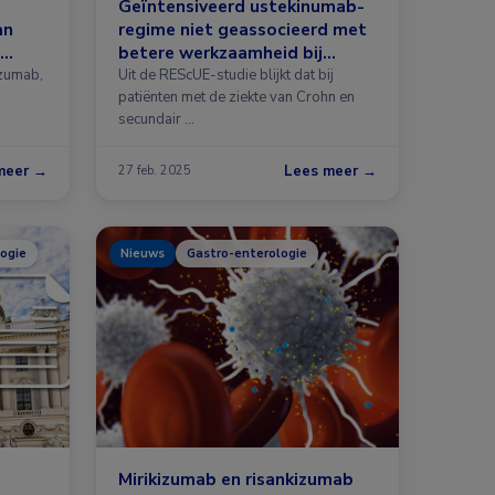
Geïntensiveerd ustekinumab-
an
regime niet geassocieerd met
betere werkzaamheid bij
ziekte van Crohn
izumab,
Uit de REScUE-studie blijkt dat bij
patiënten met de ziekte van Crohn en
secundair …
meer →
Lees meer →
27 feb. 2025
ogie
Nieuws
Gastro-enterologie
Mirikizumab en risankizumab