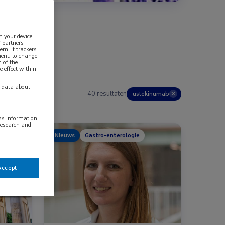
n your device.
 partners
em. If trackers
 menu to change
 of the
e effect within
y data about
40 resultaten
ustekinumab
✕
ess information
research and
ogie
Nieuws
Gastro-enterologie
Accept