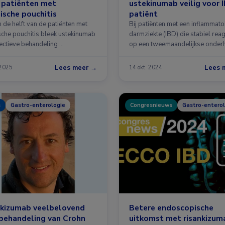
 patiënten met
ustekinumab veilig voor 
ische pouchitis
patiënt
m de helft van de patiënten met
Bij patiënten met een inflammato
sche pouchitis bleek ustekinumab
darmziekte (IBD) die stabiel rea
fectieve behandeling …
op een tweemaandelijkse onder
Lees meer →
Lees 
 2025
14 okt. 2024
s
Gastro-enterologie
Congresnieuws
Gastro-enterol
nkizumab veelbelovend
Betere endoscopische
behandeling van Crohn
uitkomst met risankizum