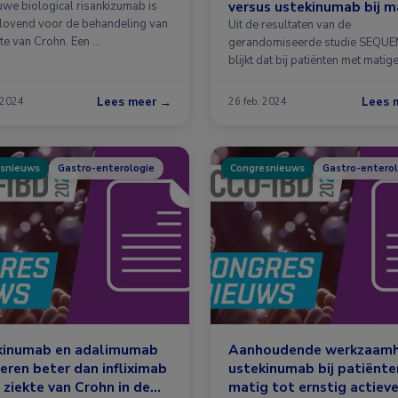
versus ustekinumab bij m
uwe biological risankizumab is
lovend voor de behandeling van
tot ernstige ziekte van 
Uit de resultaten van de
kte van Crohn. Een …
gerandomiseerde studie SEQU
blijkt dat bij patiënten met matige
Lees meer →
Lees 
 2024
26 feb. 2024
snieuws
Gastro-enterologie
Congresnieuws
Gastro-enterol
kinumab en adalimumab
Aanhoudende werkzaamh
eren beter dan infliximab
ustekinumab bij patiënt
e ziekte van Crohn in de
matig tot ernstig actiev