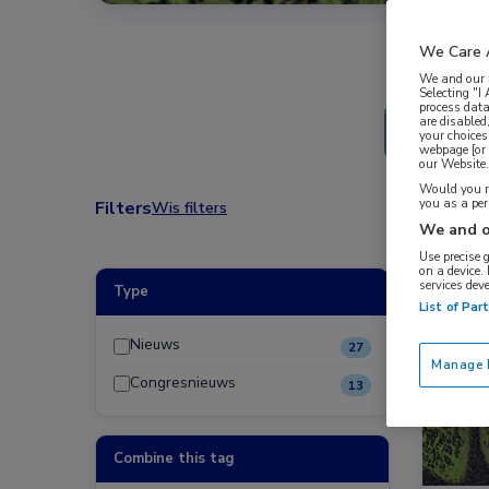
We Care 
We and our
Selecting "I
process data
are disabled
your choices
webpage [or 
our Website. 
Would you ra
you as a pe
Filters
Wis filters
We and o
Use precise 
on a device.
services dev
Type
Nieuw
List of Par
Nieuws
27
Manage P
Congresnieuws
13
Combine this tag