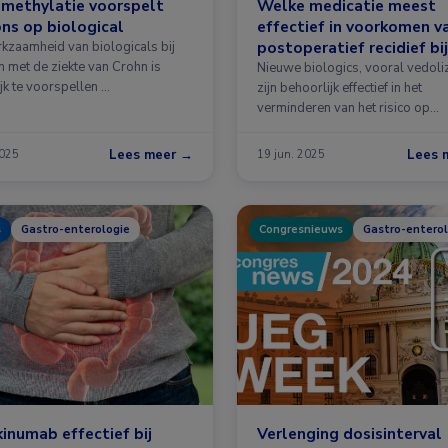
methylatie voorspelt
Welke medicatie meest
ns op biological
effectief in voorkomen v
postoperatief recidief bij
kzaamheid van biologicals bij
 met de ziekte van Crohn is
ziekte van Crohn?
Nieuwe biologics, vooral vedol
jk te voorspellen …
zijn behoorlijk effectief in het
verminderen van het risico op
endoscopische …
Lees meer →
Lees 
2025
19 jun. 2025
s
Gastro-enterologie
Congresnieuws
Gastro-enterol
inumab effectief bij
Verlenging dosisinterval