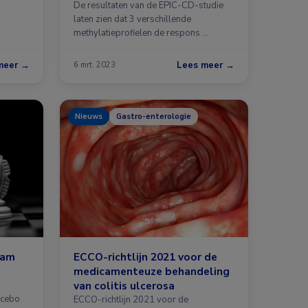
de ziekte van Crohn
De resultaten van de EPIC-CD-studie
laten zien dat 3 verschillende
methylatieprofielen de respons …
meer →
Lees meer →
6 mrt. 2023
Nieuws
Gastro-enterologie
aam
ECCO-richtlijn 2021 voor de
medicamenteuze behandeling
van colitis ulcerosa
lacebo
ECCO-richtlijn 2021 voor de