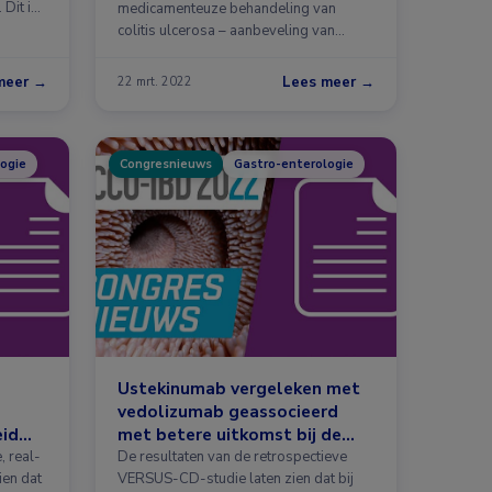
 Dit is
medicamenteuze behandeling van
colitis ulcerosa – aanbeveling van
nieuwe inductie- en …
meer →
Lees meer →
22 mrt. 2022
ogie
Congresnieuws
Gastro-enterologie
Ustekinumab vergeleken met
vedolizumab geassocieerd
eid
met betere uitkomst bij de
en
ziekte van Crohn
, real-
De resultaten van de retrospectieve
en dat
VERSUS-CD-studie laten zien dat bij