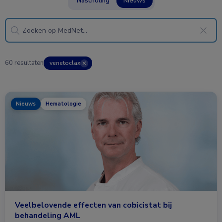
Nascholing
Nieuws
60 resultaten
venetoclax
✕
Nieuws
Hematologie
Veelbelovende effecten van cobicistat bij
behandeling AML