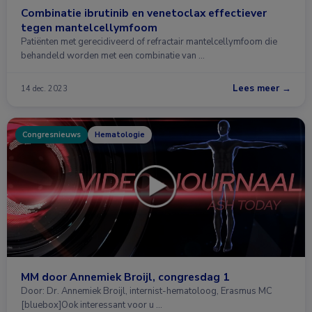
Combinatie ibrutinib en venetoclax effectiever
tegen mantelcellymfoom
Patiënten met gerecidiveerd of refractair mantelcellymfoom die
behandeld worden met een combinatie van …
Lees meer →
14 dec. 2023
Congresnieuws
Hematologie
MM door Annemiek Broijl, congresdag 1
Door: Dr. Annemiek Broijl, internist-hematoloog, Erasmus MC
[bluebox]Ook interessant voor u …