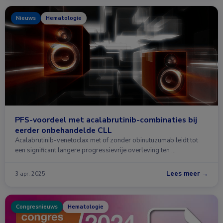
Nieuws
Hematologie
PFS-voordeel met acalabrutinib-combinaties bij
eerder onbehandelde CLL
Acalabrutinib-venetoclax met of zonder obinutuzumab leidt tot
een significant langere progressievrije overleving ten …
Lees meer →
3 apr. 2025
Congresnieuws
Hematologie