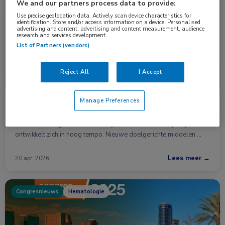
Nieuws
Hematologie
We and our partners process data to provide:
Use precise geolocation data. Actively scan device characteristics for
identification. Store and/or access information on a device. Personalised
advertising and content, advertising and content measurement, audience
research and services development.
List of Partners (vendors)
Reject All
I Accept
Manage Preferences
CLL-behandeling verschuift: meer focus op
strategie en latere lijnen
De behandeling van chronische lymfatische leukemie (CLL)
ontwikkelt zich in hoog tempo. Nieuwe doelgerichte middelen …
Lees meer →
20 apr. 2026
Congresnieuws
Hematologie