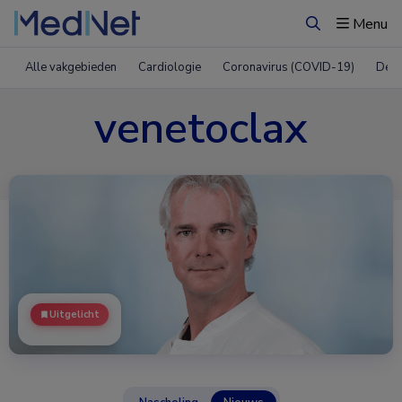
Menu
Zoeken
Alle vakgebieden
Cardiologie
Coronavirus (COVID-19)
Derm
venetoclax
Uitgelicht