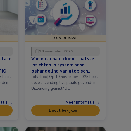
ON DEMAND
19 november 2025
stase:
Van data naar doen! Laatste
inzichten in systemische
TIO
behandeling van atopisch
eczeem en prurigo nodularis
[bluebox] Op 19 november 2025 heeft
onden.
deze uitzending live plaats gevonden.
Uitzending gemist? U …
matie →
Meer informatie →
Direct bekijken →