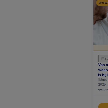
Webca
3
Van m
waar
is bi
[bluebox] Op dinsdag 3
2025 h
gevond