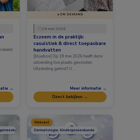
ON DEMAND
18 mei 2026
an
Eczeem in de praktijk:
casuïstiek & direct toepasbare
handvatten
ordeeld
[bluebox] Op 18 mei 2026 heeft deze
uitzending live plaats gevonden.
Uitzending gemist? U …
matie →
Meer informatie →
Direct bekijken →
Webcast
rgeneeskunde, Nefrologie
Dermatologie, Kindergeneeskunde