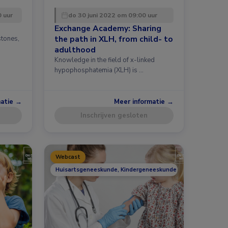
0 uur
do 30 juni 2022 om 09:00 uur
Exchange Academy: Sharing
the path in XLH, from child- to
stones,
h
adulthood
Knowledge in the field of x-linked
hypophosphatemia (XLH) is …
matie →
Meer informatie →
Inschrijven gesloten
Webcast
Huisartsgeneeskunde, Kindergeneeskunde