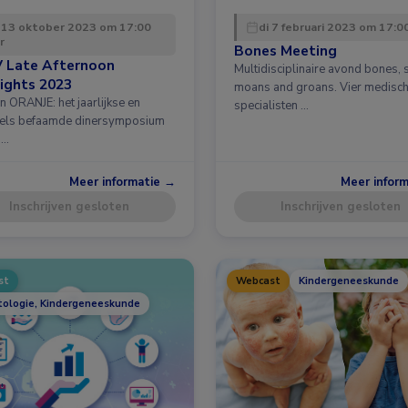
 13 oktober 2023 om 17:00
di 7 februari 2023 om 17:0
r
Bones Meeting
 Late Afternoon
Multidisciplinaire avond bones, 
ights 2023
moans and groans. Vier medisc
n ORANJE: het jaarlijkse en
specialisten …
els befaamde dinersymposium
 …
Meer informatie →
Meer infor
Inschrijven gesloten
Inschrijven gesloten
st
Webcast
Kindergeneeskunde
ologie, Kindergeneeskunde