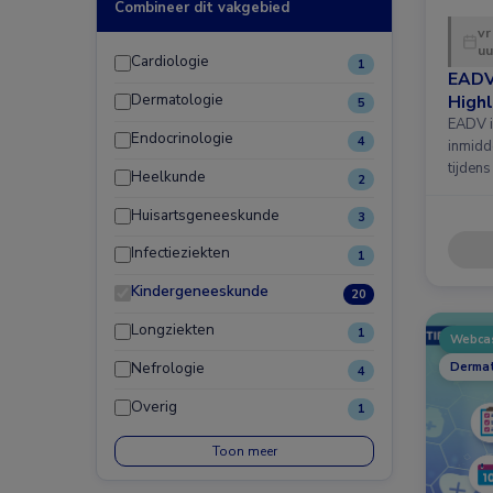
Combineer dit vakgebied
vr
uu
Cardiologie
1
EADV
Dermatologie
Highl
5
EADV i
Endocrinologie
4
inmidd
tijdens
Heelkunde
2
Huisartsgeneeskunde
3
Infectieziekten
1
Kindergeneeskunde
20
Longziekten
1
Webca
Nefrologie
Dermat
4
Overig
1
Toon meer