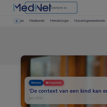
Search
through
Gynaecologie
Heelkunde
Hematologie
Huisartsgeneeskunde
the
website
Nieuws
Uitgelicht
‘De context van een kind kan er
juni 2024