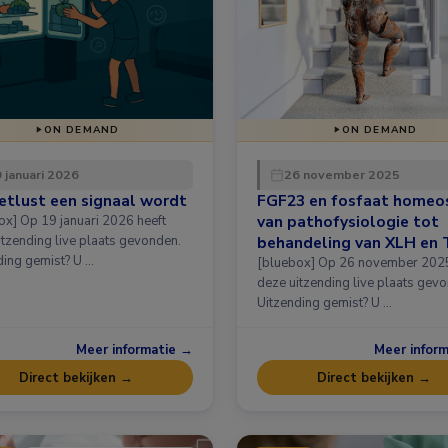
ON DEMAND
ON DEMAND
 januari 2026
26 november 2025
etlust een signaal wordt
FGF23 en fosfaat homeo
van pathofysiologie tot
i 2026 heeft
itzending live plaats gevonden.
behandeling van XLH en 
ding gemist? U …
[bluebox] Op 26 november 2025 heeft
deze uitzending live plaats gev
Uitzending gemist? U …
Meer informatie →
Meer infor
Direct bekijken →
Direct bekijken →