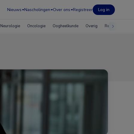
Nieuws
Nascholingen
Over ons
Registreer
Log in
Neurologie
Oncologie
Oogheelkunde
Overig
Reumatologie