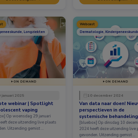
st
Webcast
geneeskunde, Longziekten
Dermatologie, Kindergeneeskund
ON DEMAND
ON DEMAND
 januari 2025
10 december 2024
te webinar | Spotlight
Van data naar doen! Nie
olescent vaping
perspectieven in de
systemische behandeling
 29 januari
eeft deze uitzending live plaats
atopisch eczeem en prur
[bluebox] Op dinsdag 10 dece
en. Uitzending gemist …
nodularis
2024 heeft deze uitzending live 
gevonden. Uitzending gemist …