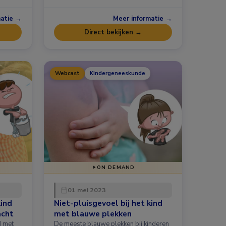
matie →
Meer informatie →
Direct bekijken →
Webcast
Kindergeneeskunde
ON DEMAND
01 mei 2023
kind
Niet-pluisgevoel bij het kind
acht
met blauwe plekken
d met
De meeste blauwe plekken bij kinderen