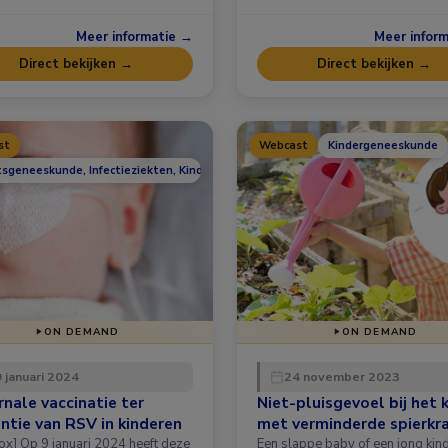
Meer informatie →
Meer infor
Direct bekijken →
Direct bekijken →
st
Webcast
Kindergeneeskunde
tsgeneeskunde, Infectieziekten, Kindergeneeskunde
ON DEMAND
ON DEMAND
 januari 2024
24 november 2023
nale vaccinatie ter
Niet-pluisgevoel bij het 
ntie van RSV in kinderen
met verminderde spierkr
24 heeft deze
Een slappe baby of een jong kin