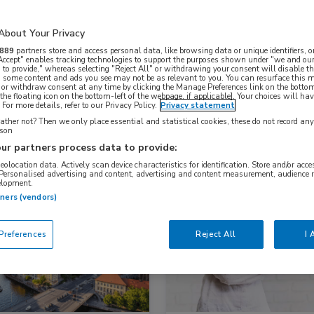
About Your Privacy
Nascholing
Nieuws
889
partners store and access personal data, like browsing data or unique identifiers, o
 Accept" enables tracking technologies to support the purposes shown under "we and our
 to provide," whereas selecting "Reject All" or withdrawing your consent will disable th
, some content and ads you see may not be as relevant to you. You can resurface this
 or withdraw consent at any time by clicking the Manage Preferences link on the bottom
the floating icon on the bottom-left of the webpage, if applicable]. Your choices will hav
For more details, refer to our Privacy Policy.
Privacy statement
ther not? Then we only place essential and statistical cookies, these do not record an
rson
ur partners process data to provide:
geolocation data. Actively scan device characteristics for identification. Store and/or acc
 Personalised advertising and content, advertising and content measurement, audience 
elopment.
komst
Bijeenkomst
tners (vendors)
ologie, Kindergeneeskunde
Endocrinologie, Kindergeneeskund
references
Reject All
I 