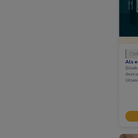
19
Als e
[bluebox] Op 19 januar
deze u
Uitzen