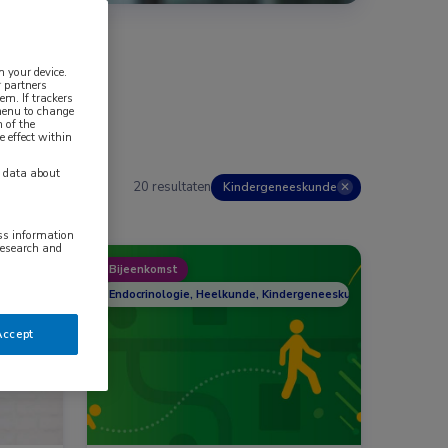
n your device.
 partners
em. If trackers
 menu to change
 of the
e effect within
y data about
20 resultaten
Kindergeneeskunde
✕
ess information
research and
Bijeenkomst
e, Nefrologie, Reumatologie
Endocrinologie, Heelkunde, Kindergeneeskunde, Nefrologie,
Accept