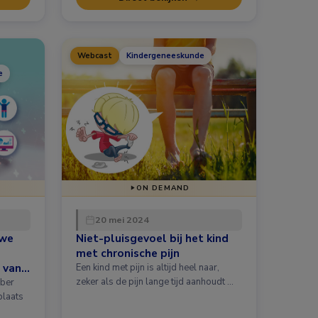
Webcast
Kindergeneeskunde
e
ON DEMAND
20 mei 2024
uwe
Niet-pluisgevoel bij het kind
met chronische pijn
 van
Een kind met pijn is altijd heel naar,
igo
zeker als de pijn lange tijd aanhoudt …
mber
plaats