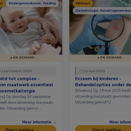
st
Kindergeneeskunde, Voeding
Webcast
Dermatologie, Huisartsgeneesku
ON DEMAND
ON DEMAND
0 september 2025
19 mei 2025
ild tot complex -
Eczeem bij kinderen -
om maatwerk essentieel
Behandelopties onder de
j koemelkallergie
[bluebox] Op 19 mei 2025 heeft deze
uitzending live plaats gevonden.
0 september
Uitzending gemist? U …
eeft deze uitzending live plaats
en. Uitzending gemist …
Meer informatie →
Meer infor
Direct bekijken →
Direct bekijken →