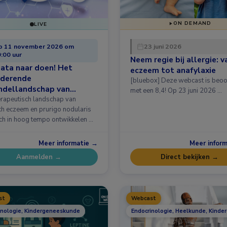
ON DEMAND
LIVE
o 11 november 2026 om
23 juni 2026
:00 uur
Neem regie bij allergie: v
ata naar doen! Het
eczeem tot anafylaxie
nderende
[bluebox] Deze webcast is beo
ndellandschap van
met een 8,4! Op 23 juni 2026 …
sch eczeem en prurigo
erapeutisch landschap van
aris
ch eczeem en prurigo nodularis
zich in hoog tempo ontwikkelen …
Meer informatie →
Meer infor
Aanmelden →
Direct bekijken →
st
Webcast
inologie, Kindergeneeskunde
Endocrinologie, Heelkunde, Kinde