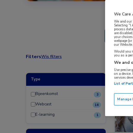
We Care 
We and our
Selecting "I
process data
are disabled
your choices
webpage [or 
our Website. 
Would you ra
you as a pe
Filters
Wis filters
We and o
Use precise 
on a device.
services dev
Type
Bijeen
List of Par
Dermat
Bijeenkomst
3
Manage P
Webcast
16
E-learning
1