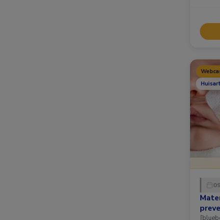
Webca
Huisar
09
Mater
preve
[bluebox] Op 9 januari 20