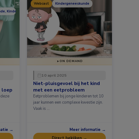
Webcast
Kindergeneeskunde
nde, Kindergeneeskunde
ON DEMAND
10 april 2025
Niet-pluisgevoel bij het kind
 loep
met een eetprobleem
Eetproblemen bij jonge kinderen tot 10
jaar kunnen een complexe kwestie zijn.
Vaak is …
matie →
Meer informatie →
Direct bekijken →