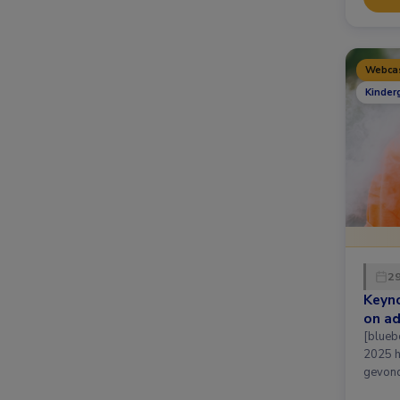
Webca
Kinder
29
Keyno
on ad
[bluebox] Op woensdag
2025 h
gevond