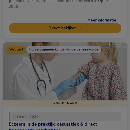
[bluebox] Deze webcast is beoordeeld met een 8,4! Op 23 juni
2026 …
Meer informatie →
Direct bekijken →
Webcast
Huisartsgeneeskunde, Kindergeneeskunde
ON DEMAND
18 mei 2026
Eczeem in de praktijk: casuïstiek & direct