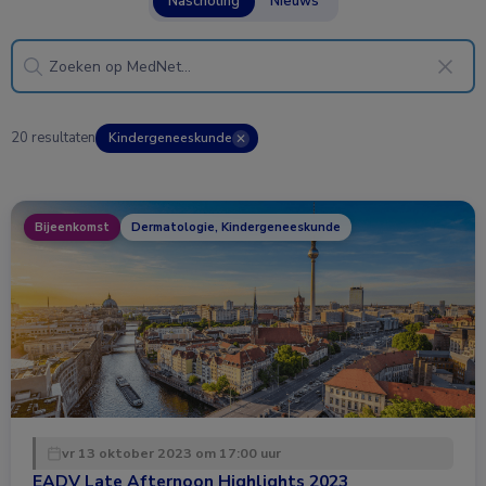
Nascholing
Nieuws
20 resultaten
Kindergeneeskunde
✕
Bijeenkomst
Dermatologie, Kindergeneeskunde
vr 13 oktober 2023 om 17:00 uur
EADV Late Afternoon Highlights 2023