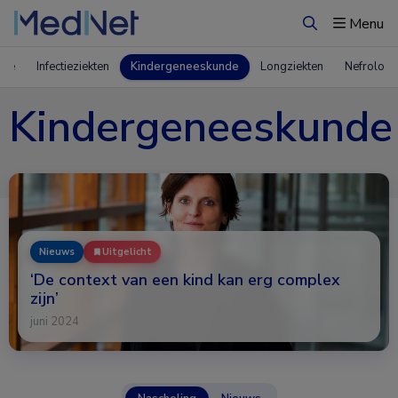
Menu
Zoeken
nde
Infectieziekten
Kindergeneeskunde
Longziekten
Nefrologi
Kindergeneeskunde
Nieuws
Uitgelicht
‘De context van een kind kan erg complex
zijn’
juni 2024