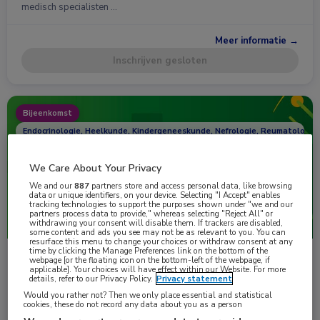
medisch specialisten …
Meer informatie →
Inschrijven gesloten
Bijeenkomst
Endocrinologie, Heelkunde, Kindergeneeskunde, Nefrologie, Reumatologie
We Care About Your Privacy
We and our
887
partners store and access personal data, like browsing
data or unique identifiers, on your device. Selecting "I Accept" enables
tracking technologies to support the purposes shown under "we and our
partners process data to provide," whereas selecting "Reject All" or
withdrawing your consent will disable them. If trackers are disabled,
some content and ads you see may not be as relevant to you. You can
resurface this menu to change your choices or withdraw consent at any
time by clicking the Manage Preferences link on the bottom of the
webpage [or the floating icon on the bottom-left of the webpage, if
do 30 juni 2022 om 09:00 uur
applicable]. Your choices will have effect within our Website. For more
details, refer to our Privacy Policy.
Privacy statement
Exchange Academy: Sharing the path in XLH, from
child- to adulthood
Would you rather not? Then we only place essential and statistical
cookies, these do not record any data about you as a person
Knowledge in the field of x-linked hypophosphatemia (XLH) is …