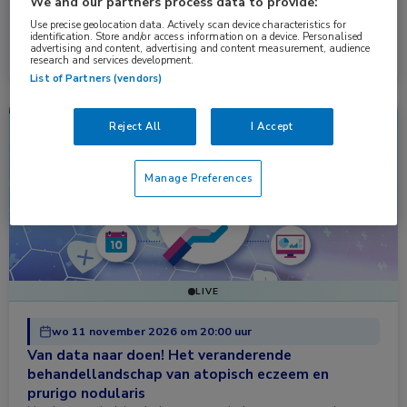
We and our partners process data to provide:
Use precise geolocation data. Actively scan device characteristics for
Meer informatie →
identification. Store and/or access information on a device. Personalised
advertising and content, advertising and content measurement, audience
Inschrijven gesloten
research and services development.
List of Partners (vendors)
Webcast
Dermatologie, Kindergeneeskunde
Reject All
I Accept
Manage Preferences
LIVE
wo 11 november 2026 om 20:00 uur
Van data naar doen! Het veranderende
behandellandschap van atopisch eczeem en
prurigo nodularis