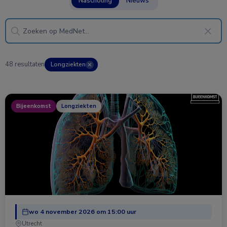
Nascholing
Nieuws
48 resultaten
Longziekten
✕
Bijeenkomst
Longziekten
wo 4 november 2026 om 15:00 uur
Utrecht