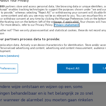
About Your Privacy
889
partners store and access personal data, like browsing data or unique identifiers, o
 Accept" enables tracking technologies to support the purposes shown under "we and our
 to provide," whereas selecting "Reject All" or withdrawing your consent will disable th
, some content and ads you see may not be as relevant to you. You can resurface this
 or withdraw consent at any time by clicking the Manage Preferences link on the bottom
the floating icon on the bottom-left of the webpage, if applicable]. Your choices will hav
For more details, refer to our Privacy Policy.
Privacy statement
ther not? Then we only place essential and statistical cookies, these do not record an
rson
ur partners process data to provide:
n gelukkig onschuldig, maar helaas kan een
geolocation data. Actively scan device characteristics for identification. Store and/or acc
 Personalised advertising and content, advertising and content measurement, audience 
elopment.
en aandoening of andere (ernstige) situatie.
tners (vendors)
 besteed aan kindermishandeling. Door (nog) beter
references
Reject All
I 
 nare en complexe situaties eerder en beter aan de
rming worden geboden.
ndere wijze ontstaan en wijzen op een, soms
ingen behandelbaar en is het belangrijk ze zo snel
er wanneer de alarmbel zou moeten gaan rinkelen