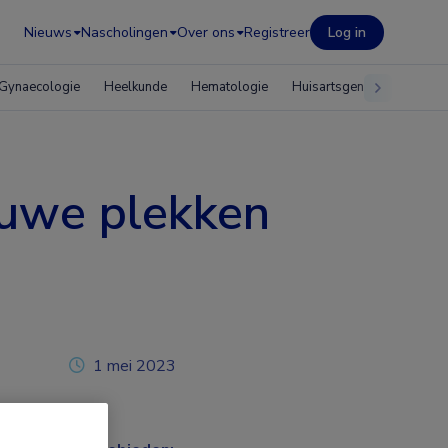
Nieuws
Nascholingen
Over ons
Registreer
Log in
Gynaecologie
Heelkunde
Hematologie
Huisartsgeneeskunde
lauwe plekken
1 mei 2023