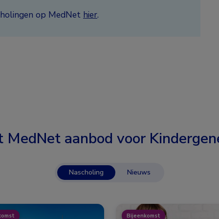
ascholingen op MedNet
hier
.
t MedNet aanbod voor
Kindergen
Nascholing
Nieuws
komst
Bijeenkomst