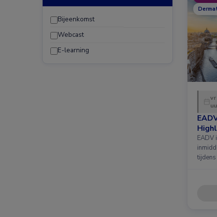
Dermat
Bijeenkomst
Webcast
E-learning
vr
uu
EADV
Highl
EADV i
inmidd
tijdens