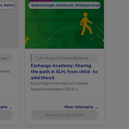
e, Nefrologie, Reumatologie
Endocrinologie, Heelkunde, Kindergeneeskunde, Nefrologie,
0 uur
do 30 juni 2022 om 09:00 uur
Exchange Academy: Sharing
the path in XLH, from child- to
stones,
h
adulthood
Knowledge in the field of x-linked
hypophosphatemia (XLH) is …
matie →
Meer informatie →
Inschrijven gesloten