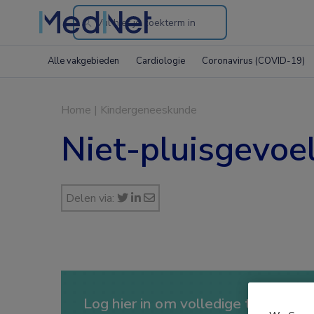
Search
through
Alle vakgebieden
Cardiologie
Coronavirus (COVID-19)
the
website
Home
|
Kindergeneeskunde
Niet-pluisgevoel
Delen via:
Log hier in om volledige toegang te