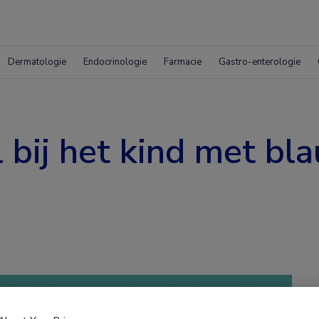
Dermatologie
Endocrinologie
Farmacie
Gastro-enterologie
 bij het kind met b
 krijgen.