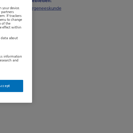
Vakgebieden:
Kindergeneeskunde
n your device.
 partners
em. If trackers
 menu to change
 of the
e effect within
y data about
ess information
research and
Accept