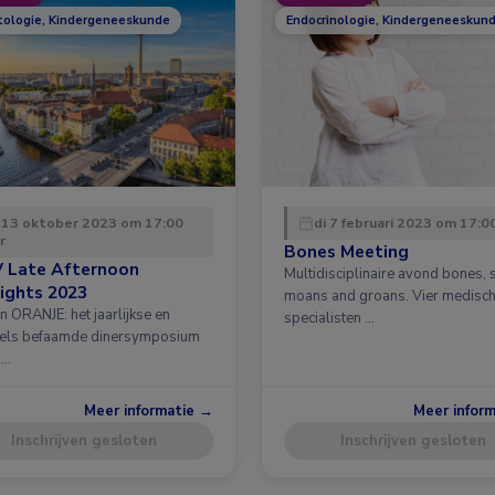
ologie, Kindergeneeskunde
Endocrinologie, Kindergeneeskund
 13 oktober 2023 om 17:00
di 7 februari 2023 om 17:0
r
Bones Meeting
 Late Afternoon
Multidisciplinaire avond bones, 
ights 2023
moans and groans. Vier medisc
n ORANJE: het jaarlijkse en
specialisten …
els befaamde dinersymposium
 …
Meer informatie →
Meer infor
Inschrijven gesloten
Inschrijven gesloten