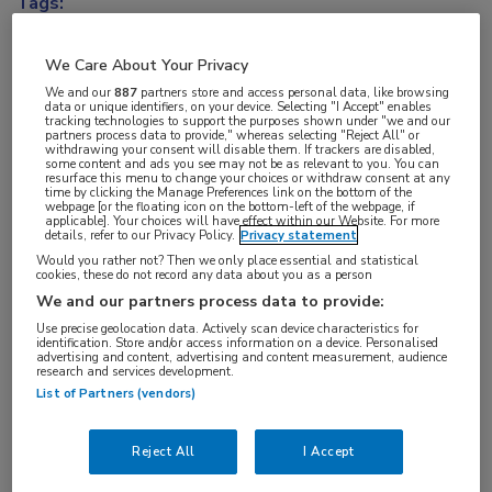
Tags:
comorbiditeit
,
nierstenen
We Care About Your Privacy
We and our
887
partners store and access personal data, like browsing
data or unique identifiers, on your device. Selecting "I Accept" enables
tracking technologies to support the purposes shown under "we and our
partners process data to provide," whereas selecting "Reject All" or
withdrawing your consent will disable them. If trackers are disabled,
Log hier in om volledige
some content and ads you see may not be as relevant to you. You can
resurface this menu to change your choices or withdraw consent at any
toegang te krijgen.
time by clicking the Manage Preferences link on the bottom of the
webpage [or the floating icon on the bottom-left of the webpage, if
applicable]. Your choices will have effect within our Website. For more
details, refer to our Privacy Policy.
Privacy statement
of
Account maken
Login
Would you rather not? Then we only place essential and statistical
cookies, these do not record any data about you as a person
We and our partners process data to provide:
Use precise geolocation data. Actively scan device characteristics for
identification. Store and/or access information on a device. Personalised
advertising and content, advertising and content measurement, audience
research and services development.
List of Partners (vendors)
Reject All
I Accept
Op
16 januari 2023
heeft deze uitzending