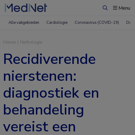
Menu
Zoeken
Alle vakgebieden
Cardiologie
Coronavirus (COVID-19)
Derm
Home
|
Nefrologie
Recidiverende
nierstenen:
diagnostiek en
behandeling
vereist een