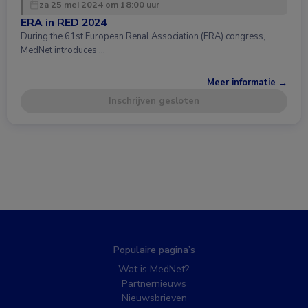
za 25 mei 2024 om 18:00 uur
ERA in RED 2024
During the 61st European Renal Association (ERA) congress,
MedNet introduces …
Meer informatie →
Inschrijven gesloten
Populaire pagina’s
Wat is MedNet?
Partnernieuws
Nieuwsbrieven