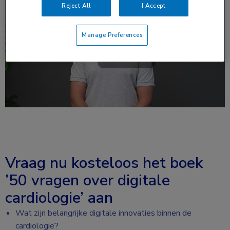
Reject All
I Accept
Manage Preferences
Vraag nu kosteloos het boek
’50 vragen over digitale
cardiologie’ aan
Wat zijn belangrijke digitale innovaties binnen de
cardiologie?