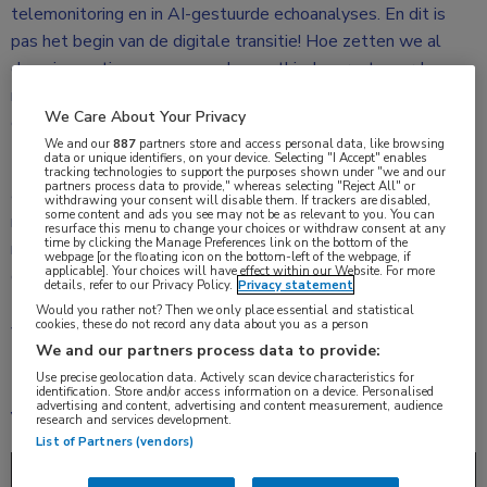
telemonitoring en in AI-gestuurde echoanalyses. En dit is
pas het begin van de digitale transitie! Hoe zetten we al
deze innovaties op een goede en ethisch verantwoorde
manier in? In hoeverre verandert de digitalisering ons vak als
We Care About Your Privacy
cardioloog? En wat kan het ons en onze patiënten brengen?
We and our
887
partners store and access personal data, like browsing
data or unique identifiers, on your device. Selecting "I Accept" enables
In ’50 vragen over digitale cardiologie’ komen deze en vele
tracking technologies to support the purposes shown under "we and our
partners process data to provide," whereas selecting "Reject All" or
andere vragen aan bod. Duidelijk is dat zorgverleners niet
withdrawing your consent will disable them. If trackers are disabled,
some content and ads you see may not be as relevant to you. You can
moeten afwachten tot digitale tools straks op hen afkomen,
resurface this menu to change your choices or withdraw consent at any
time by clicking the Manage Preferences link on the bottom of the
maar dat we zelf een rol kunnen spelen bij de ontwikkeling
webpage [or the floating icon on the bottom-left of the webpage, if
applicable]. Your choices will have effect within our Website. For more
daarvan. Dat zorgt ervoor dat nieuwe (digitale)
details, refer to our Privacy Policy.
Privacy statement
zorgtoepassingen aansluiten bij de praktijk, niet alleen die
Would you rather not? Then we only place essential and statistical
cookies, these do not record any data about you as a person
van nu, maar ook die van morgen.
We and our partners process data to provide:
Met medewerking van drie experts in het veld.
Use precise geolocation data. Actively scan device characteristics for
identification. Store and/or access information on a device. Personalised
advertising and content, advertising and content measurement, audience
Video met Robert van der Boon
research and services development.
List of Partners (vendors)