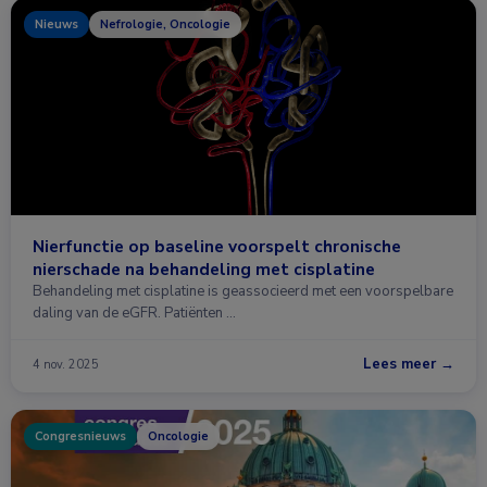
Nieuws
Nefrologie, Oncologie
Nierfunctie op baseline voorspelt chronische
nierschade na behandeling met cisplatine
Behandeling met cisplatine is geassocieerd met een voorspelbare
daling van de eGFR. Patiënten …
Lees meer →
4 nov. 2025
Congresnieuws
Oncologie