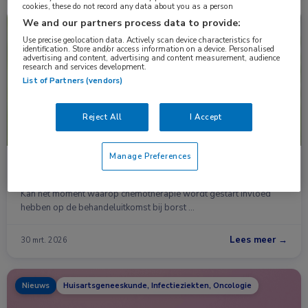
cookies, these do not record any data about you as a person
We and our partners process data to provide:
Nieuws
Gynaecologie, Oncologie
Use precise geolocation data. Actively scan device characteristics for
identification. Store and/or access information on a device. Personalised
advertising and content, advertising and content measurement, audience
research and services development.
List of Partners (vendors)
Reject All
I Accept
Manage Preferences
Chemotherapie en de menstruatiecyclus: maakt
timing verschil?
Kan het moment waarop chemotherapie wordt gestart invloed
hebben op de behandeluitkomst bij borst …
Lees meer →
30 mrt. 2026
Nieuws
Huisartsgeneeskunde, Infectieziekten, Oncologie