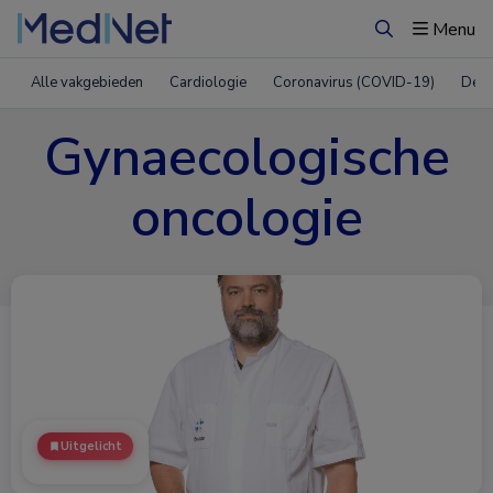
Menu
Zoeken
Alle vakgebieden
Cardiologie
Coronavirus (COVID-19)
Derm
Gynaecologische
oncologie
Uitgelicht