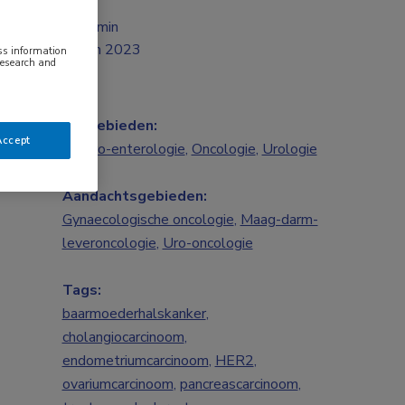
2 min
jun 2023
ess information
research and
Vakgebieden:
Accept
Gastro-enterologie
,
Oncologie
,
Urologie
Aandachtsgebieden:
Gynaecologische oncologie
,
Maag-darm-
leveroncologie
,
Uro-oncologie
Tags:
baarmoederhalskanker
,
cholangiocarcinoom
,
endometriumcarcinoom
,
HER2
,
ovariumcarcinoom
,
pancreascarcinoom
,