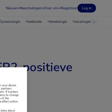
Nieuws
Nascholingen
Over ons
Registreer
Log in
Gynaecologie
Heelkunde
Hematologie
Huisartsgeneeskunde
ER2-positieve
n your device.
 partners
em. If trackers
 menu to change
 of the
e effect within
y data about