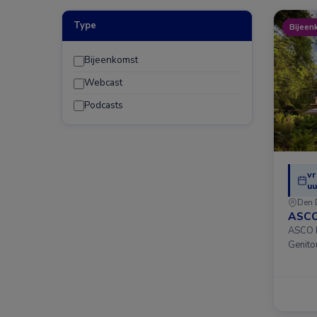
Type
Bijeen
Bijeenkomst
Webcast
Podcasts
vr
uu
Den 
ASCO
ASCO D
Genito