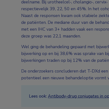
deelname. Bij urotheelcel-, cholangio-, cervi
respectievelijk 39, 22, 50 en 45%. In het 
Naast de responsen kwam ook stabiele ziekte 
de patiënten. De mediane duur van de behan
met een IHC van 3+ hadden vaak een respons
deze groep was 22,1 maanden.
Wel ging de behandeling gepaard met bijwerk
bijwerking op en bij 38,6% was sprake van bi
bijwerkingen traden op bij 12% van de patië
De onderzoekers concluderen dat T-DXd een be
potentieel een nieuwe behandeloptie vormt 
Lees ook:
Antibody-drug conjugates in o