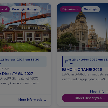
komst
Oncologie, Urologie
Bijeenkomst
Oncologie
 12 februari 2027 om 15:30
vr 23 oktober 2026 om 18
r
uur
Dolder
ESMO in ORANJE 2026
 Direct™ GU 2027
ESMO in ORANJE is inmiddels e
irect™ GU haalt het ASCO
vertrouwd begrip tijdens ESMO 
urinary Cancers Symposium …
Meer infor
Direct inschrijven →
Meer informatie →