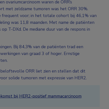
x- en ovariumcarcinoom waren de ORR’s
cohort met zeldzame tumoren was het ORR 30%.
frequent voor; in het totale cohort bij 46,1% van
deling was 11,8 maanden. Met name de patiënten
 op T-DXd. De mediane duur van de respons in
ingen. Bij 84,3% van de patiënten trad een
jwerkingen van graad 3 of hoger. Ernstige
nten.
loftevolle ORR liet zien en stellen dat dit
voor solide tumoren met expressie van HER2.
pkomst bij HER2-positief mammacarcinoom