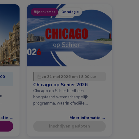
Bijeenkomst
Oncologie
:00
zo 31 mei 2026 om 18:00 uur
Chicago op Schier 2026
Chicago op Schier biedt een
en
hoogstaand wetenschappelijk
…
programma, waarin officiële …
matie →
Meer informatie →
Inschrijven gesloten