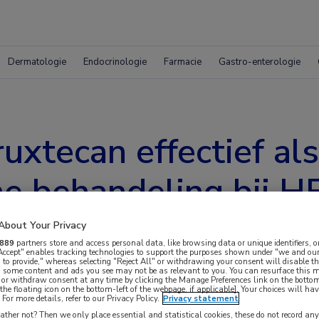
Dermatologie
Endocrinologie
Farmacie
Gastro-enterologie
xtecan effectief als
e behandeling bij H
About Your Privacy
889
partners store and access personal data, like browsing data or unique identifiers, o
 Accept" enables tracking technologies to support the purposes shown under "we and our
 to provide," whereas selecting "Reject All" or withdrawing your consent will disable th
, some content and ads you see may not be as relevant to you. You can resurface this
 or withdraw consent at any time by clicking the Manage Preferences link on the bottom
the floating icon on the bottom-left of the webpage, if applicable]. Your choices will hav
For more details, refer to our Privacy Policy.
Privacy statement
ther not? Then we only place essential and statistical cookies, these do not record an