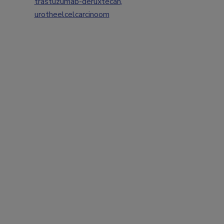
trastuzumab-deruxtecan
,
urotheelcelcarcinoom