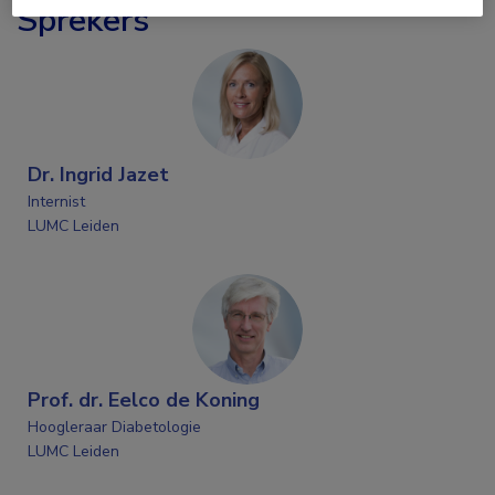
Sprekers
Dr. Ingrid Jazet
Internist
LUMC Leiden
Prof. dr. Eelco de Koning
Hoogleraar Diabetologie
LUMC Leiden