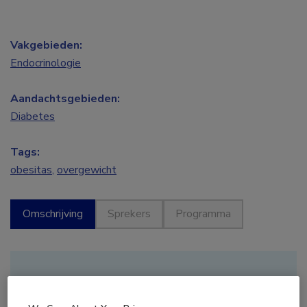
Vakgebieden:
Endocrinologie
Aandachtsgebieden:
Diabetes
Tags:
obesitas
,
overgewicht
Omschrijving
Sprekers
Programma
Deze bijeenkomst heeft reeds
plaatsgevonden.