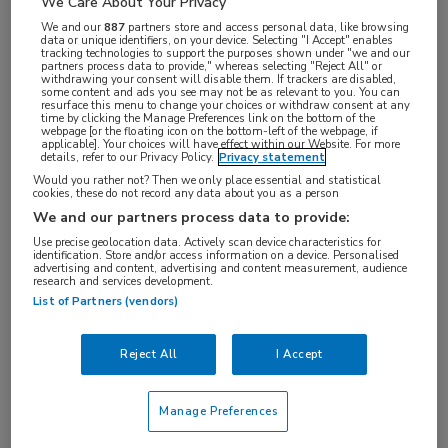
We Care About Your Privacy
We and our
887
partners store and access personal data, like browsing
data or unique identifiers, on your device. Selecting "I Accept" enables
tracking technologies to support the purposes shown under "we and our
partners process data to provide," whereas selecting "Reject All" or
Tijdens de
60ᵉ EASD Annual Meeting in Madrid
withdrawing your consent will disable them. If trackers are disabled,
some content and ads you see may not be as relevant to you. You can
organiseert MedNet het jaarlijkse
EASD in ORANJE
resurface this menu to change your choices or withdraw consent at any
time by clicking the Manage Preferences link on the bottom of the
webpage [or the floating icon on the bottom-left of the webpage, if
dinersymposium.
applicable]. Your choices will have effect within our Website. For more
details, refer to our Privacy Policy.
Privacy statement
De ORANJE-symposia zijn inmiddels een begrip
Would you rather not? Then we only place essential and statistical
cookies, these do not record any data about you as a person
geworden: dé gelegenheid om na een congresdag
We and our partners process data to provide:
samen te komen en de nieuwste ontwikkelingen te
Use precise geolocation data. Actively scan device characteristics for
identification. Store and/or access information on a device. Personalised
bespreken. Wat betekenen deze voor onze praktijk
advertising and content, advertising and content measurement, audience
research and services development.
van morgen? Een mooi moment om met collega’s van
List of Partners (vendors)
gedachten te wisselen.
Reject All
I Accept
Deze avond, onder voorzitterschap van Ingrid Jazet,
focust op de nieuwste inzichten en ontwikkelingen
Manage Preferences
op verschillende gebieden van diabetes mellitus.