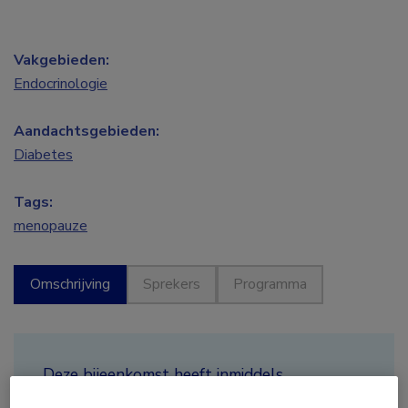
Vakgebieden:
Endocrinologie
Aandachtsgebieden:
Diabetes
Tags:
menopauze
Omschrijving
Sprekers
Programma
Deze bijeenkomst heeft inmiddels
plaatsgevonden.