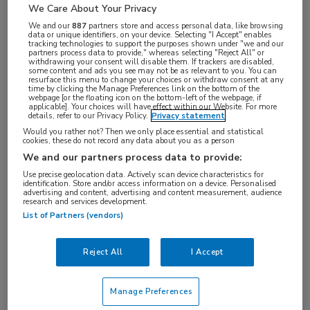
We Care About Your Privacy
We and our
887
partners store and access personal data, like browsing
data or unique identifiers, on your device. Selecting "I Accept" enables
tracking technologies to support the purposes shown under "we and our
Tijdens de EASD Annual Meeting in Wenen
partners process data to provide," whereas selecting "Reject All" or
withdrawing your consent will disable them. If trackers are disabled,
some content and ads you see may not be as relevant to you. You can
organiseert MedNet de 9e editie van het EASD in
resurface this menu to change your choices or withdraw consent at any
time by clicking the Manage Preferences link on the bottom of the
ORANJE dinersymposium.
webpage [or the floating icon on the bottom-left of the webpage, if
applicable]. Your choices will have effect within our Website. For more
details, refer to our Privacy Policy.
Privacy statement
Het ORANJE-diner biedt dé gelegenheid om na een
Would you rather not? Then we only place essential and statistical
cookies, these do not record any data about you as a person
congresdag uw collega’s te ontmoeten en de
We and our partners process data to provide:
nieuwste ontwikkelingen te bespreken. Wat
Use precise geolocation data. Actively scan device characteristics for
betekenen deze voor onze praktijk van morgen?
identification. Store and/or access information on a device. Personalised
advertising and content, advertising and content measurement, audience
research and services development.
Deze avond, onder voorzitterschap van Ingrid Jazet,
List of Partners (vendors)
zullen drie experts u bijpraten over de nieuwste
inzichten en ontwikkelingen binnen diabetes
Reject All
I Accept
mellitus. Kortom, weer een boeiende en levendige
avond voor en door internisten!
Manage Preferences