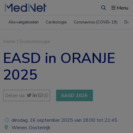
Menu
Zoeken
Alle vakgebieden
Cardiologie
Coronavirus (COVID-19)
Derm
Home
|
Endocrinologie
EASD in ORANJE
2025
Delen via:
EASD 2025
dinsdag, 16 september 2025 van 18:00 tot 21:45
Wenen, Oostenrijk