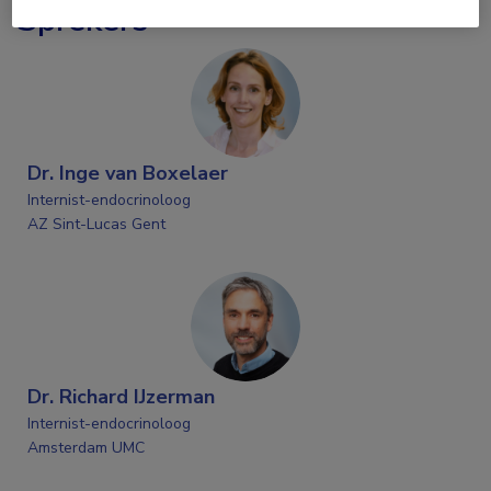
Sprekers
Dr. Inge van Boxelaer
Internist-endocrinoloog
AZ Sint-Lucas Gent
Dr. Richard IJzerman
Internist-endocrinoloog
Amsterdam UMC