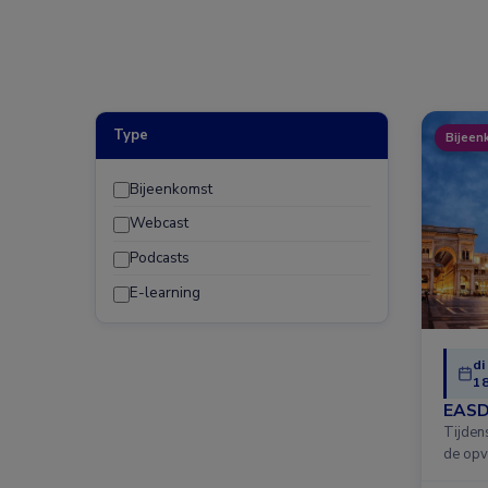
Type
Bijeen
Bijeenkomst
Webcast
Podcasts
E-learning
di
18
EASD
Tijden
de opv