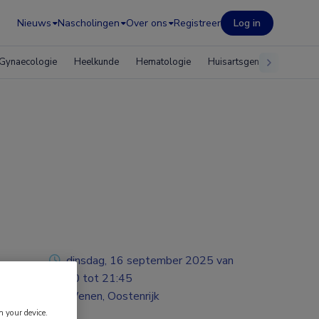
Nieuws
Nascholingen
Over ons
Registreer
Log in
Gynaecologie
Heelkunde
Hematologie
Huisartsgeneeskunde
dinsdag, 16 september 2025 van
18:00 tot 21:45
Wenen, Oostenrijk
n your device.