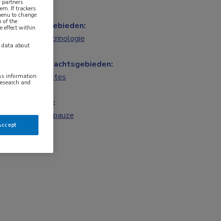
 partners
em. If trackers
 menu to change
 of the
Vakgebieden:
e effect within
Endocrinologie
y data about
Aandachtsgebieden:
Diabetes
ess information
research and
Tags:
menopauze
Accept