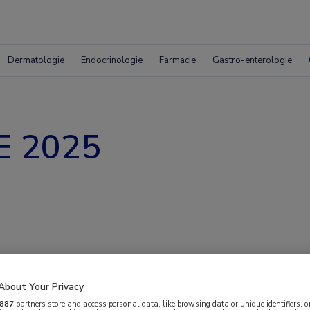
Dermatologie
Endocrinologie
Farmacie
Gastro-enterologie
E 2025
About Your Privacy
887
partners store and access personal data, like browsing data or unique identifiers, o