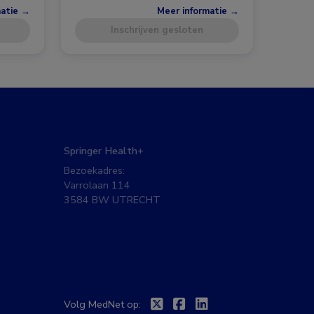
matie →
Meer informatie →
Inschrijven gesloten
Springer Health+
Bezoekadres:
Varrolaan 114
3584 BW UTRECHT
Twitter
Facebook
Linkedin
Volg MedNet op: