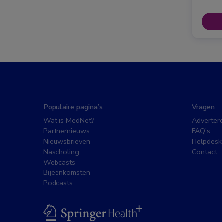
Populaire pagina’s
Vragen
Wat is MedNet?
Adverter
Partnernieuws
FAQ’s
Nieuwsbrieven
Helpdesk
Nascholing
Contact
Webcasts
Bijeenkomsten
Podcasts
BSL