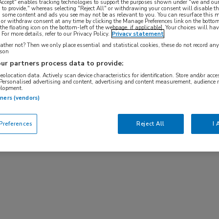
 Accept" enables tracking technologies to support the purposes shown under "we and our
 to provide," whereas selecting "Reject All" or withdrawing your consent will disable th
gevonden.
, some content and ads you see may not be as relevant to you. You can resurface this
 or withdraw consent at any time by clicking the Manage Preferences link on the bottom
the floating icon on the bottom-left of the webpage, if applicable]. Your choices will hav
For more details, refer to our Privacy Policy.
Privacy statement
ther not? Then we only place essential and statistical cookies, these do not record an
rson
organiseert MedNet de 9e editie van het EASD
ur partners process data to provide:
geolocation data. Actively scan device characteristics for identification. Store and/or acc
 Personalised advertising and content, advertising and content measurement, audience 
elopment.
a een congresdag uw collega’s te ontmoeten en de
tners (vendors)
betekenen deze voor onze praktijk van morgen?
references
Reject All
I 
Jazet, zullen drie experts u bijpraten over de
diabetes mellitus. Kortom, weer een boeiende en