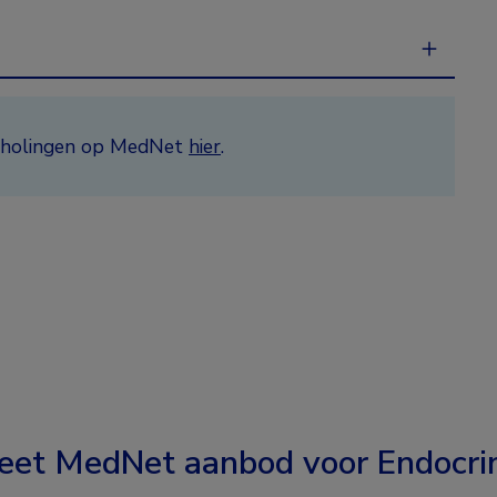
ascholingen op MedNet
hier
.
eet MedNet aanbod voor
Endocri