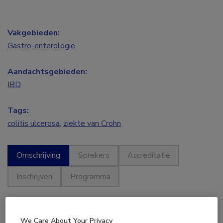
Vakgebieden:
Gastro-enterologie
Aandachtsgebieden:
IBD
Tags:
colitis ulcerosa
,
ziekte van Crohn
Omschrijving
Sprekers
Accreditatie
Inschrijven
Programma
We Care About Your Privacy