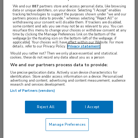
Deze bijeenkomst heeft inmiddels
We and our
887
partners store and access personal data, like browsing
plaatsgevonden.
data or unique identifiers, on your device. Selecting "I Accept" enables
tracking technologies to support the purposes shown under "we and our
partners process data to provide," whereas selecting "Reject All" or
withdrawing your consent will disable them. If trackers are disabled,
some content and ads you see may not be as relevant to you. You can
resurface this menu to change your choices or withdraw consent at any
time by clicking the Manage Preferences link on the bottom of the
Na het succes van UEG in ORANJE, organiseren we
webpage [or the floating icon on the bottom-left of the webpage, if
applicable]. Your choices will have effect within our Website. For more
dit jaar tevens ECCO in ORANJE tijdens het
details, refer to our Privacy Policy.
Privacy statement
Would you rather not? Then we only place essential and statistical
European Crohn’s and Colitis Organisation
cookies, these do not record any data about you as a person
congres in
Kopenhagen
.
We and our partners process data to provide:
Use precise geolocation data. Actively scan device characteristics for
De ORANJE-symposia zijn unieke bijeenkomsten die
identification. Store and/or access information on a device. Personalised
advertising and content, advertising and content measurement, audience
dé gelegenheid bieden om na een congresdag met
research and services development.
List of Partners (vendors)
collega’s samen te komen en de nieuwste
ontwikkelingen te bespreken. Wat betekenen deze
Reject All
I Accept
voor onze praktijk van morgen?
De eerste
ECCO in ORANJE
onder leiding van prof.
Manage Preferences
dr. Geert D’Haens focust zich op
IBD: zorg die