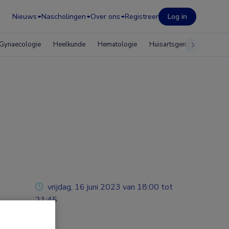
Nieuws
Nascholingen
Over ons
Registreer
Log in
Gynaecologie
Heelkunde
Hematologie
Huisartsgeneeskunde
vrijdag, 16 juni 2023 van 18:00 tot
21:45