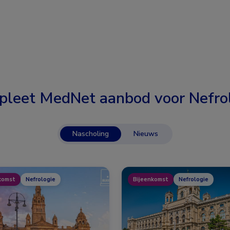
pleet MedNet aanbod voor
Nefro
Nascholing
Nieuws
komst
Nefrologie
Bijeenkomst
Nefrologie