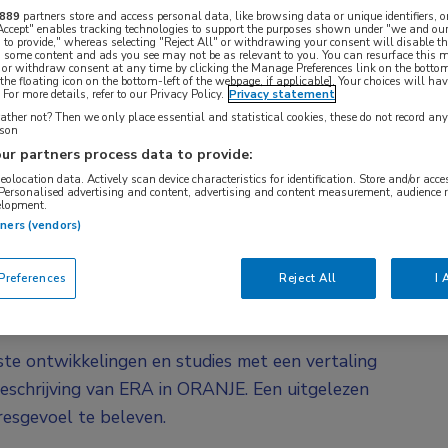
889
partners store and access personal data, like browsing data or unique identifiers, o
 Accept" enables tracking technologies to support the purposes shown under "we and our
gevonden.
 to provide," whereas selecting "Reject All" or withdrawing your consent will disable th
, some content and ads you see may not be as relevant to you. You can resurface this
 or withdraw consent at any time by clicking the Manage Preferences link on the bottom
the floating icon on the bottom-left of the webpage, if applicable]. Your choices will hav
For more details, refer to our Privacy Policy.
Privacy statement
ther not? Then we only place essential and statistical cookies, these do not record an
s u mee langs de laatste ontwikkelingen van het
rson
ur partners process data to provide:
geolocation data. Actively scan device characteristics for identification. Store and/or acc
 Personalised advertising and content, advertising and content measurement, audience 
p geworden tijdens de grote congressen in het
elopment.
tners (vendors)
ennen: de ORANJE-avonden zijn unieke
nieuwe ontwikkelingen voor ons eigen land te
references
Reject All
I 
ens het diner en bij de borrel.
te ontwikkelingen en studies met een vertaling
eschrijving van ERA in ORANJE. Een uitgelezen
esgevoel te beleven.