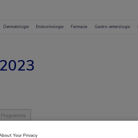
Dermatologie
Endocrinologie
Farmacie
Gastro-enterologie
 2023
Programma
About Your Privacy