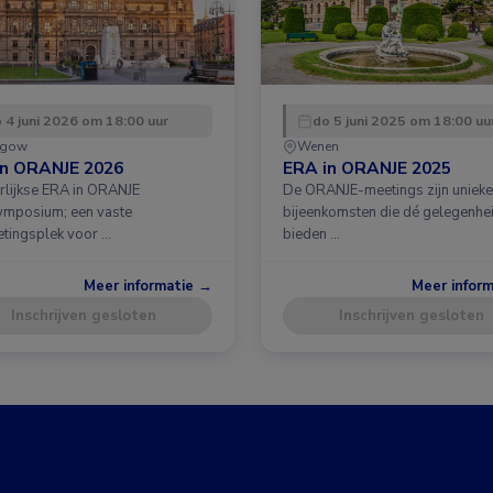
 4 juni 2026 om 18:00 uur
do 5 juni 2025 om 18:00 uu
sgow
Wenen
in ORANJE 2026
ERA in ORANJE 2025
arlijkse ERA in ORANJE
De ORANJE-meetings zijn unieke
ymposium; een vaste
bijeenkomsten die dé gelegenhe
tingsplek voor …
bieden …
Meer informatie →
Meer infor
Inschrijven gesloten
Inschrijven gesloten