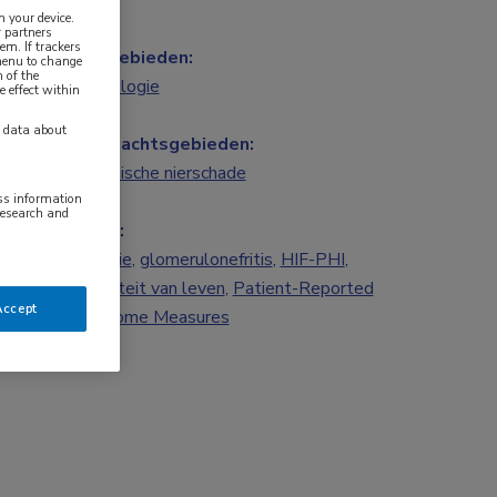
n your device.
 partners
em. If trackers
Vakgebieden:
 menu to change
 of the
Nefrologie
e effect within
y data about
Aandachtsgebieden:
Chronische nierschade
ess information
research and
Tags:
anemie
,
glomerulonefritis
,
HIF-PHI
,
kwaliteit van leven
,
Patient-Reported
Accept
Outcome Measures