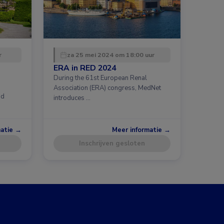
r
za 25 mei 2024 om 18:00 uur
ERA in RED 2024
During the 61st European Renal
Association (ERA) congress, MedNet
id
introduces …
matie →
Meer informatie →
Inschrijven gesloten