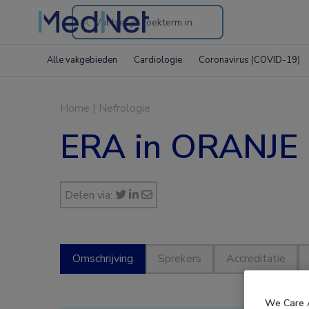
Search
through
Alle vakgebieden
Cardiologie
Coronavirus (COVID-19)
the
website
Home
|
Nefrologie
ERA in ORANJE
Delen via:
Omschrijving
Sprekers
Accreditatie
We Care 