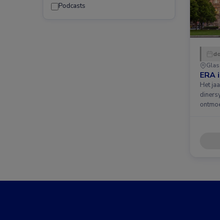
Podcasts
do
Gla
ERA 
Het ja
diners
ontmoe