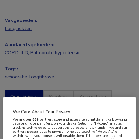
Vakgebieden:
Longziekten
Aandachtsgebieden:
COPD
,
ILD
,
Pulmonale hypertensie
Tags:
echografie
,
longfibrose
Omschrijving
Sprekers
Accreditatie
Programma
We Care About Your Privacy
We and our
889
partners store and access personal data, like browsing
data or unique identifiers, on your device. Selecting "I Accept" enables
tracking technologies to support the purposes shown under "we and our
partners process data to provide," whereas selecting "Reject All" or
withdrawing your consent will disable them. If trackers are disabled,