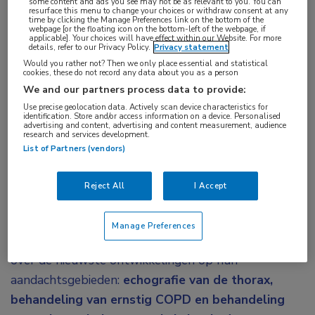
some content and ads you see may not be as relevant to you. You can
resurface this menu to change your choices or withdraw consent at any
Deze bijeenkomst heeft inmiddels
time by clicking the Manage Preferences link on the bottom of the
webpage [or the floating icon on the bottom-left of the webpage, if
plaatsgevonden.
applicable]. Your choices will have effect within our Website. For more
details, refer to our Privacy Policy.
Privacy statement
Would you rather not? Then we only place essential and statistical
cookies, these do not record any data about you as a person
We and our partners process data to provide:
Use precise geolocation data. Actively scan device characteristics for
Na twee jaar afwezigheid in de stad van het congres,
identification. Store and/or access information on a device. Personalised
advertising and content, advertising and content measurement, audience
kan de traditie van ERS in ORANJE weer voortgezet
research and services development.
worden. Het prachtige Barcelona is niet alleen de
List of Partners (vendors)
gastheer van het ERS congres 2022, maar ook van
Reject All
I Accept
dit avondsymposium voor Nederlandse longartsen
(in opleiding) die de stad bezoeken.
Manage Preferences
Een drietal Nederlandse collega’s zal u informeren
over de nieuwste ontwikkelingen op hun
aandachtsgebieden:
echografie van de thorax,
behandeling van ernstig COPD en behandeling