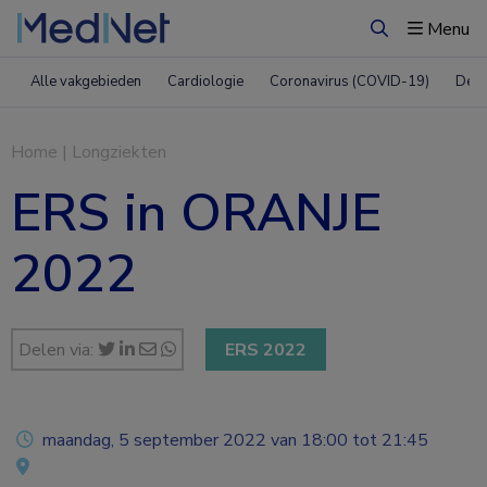
Menu
Zoeken
Alle vakgebieden
Cardiologie
Coronavirus (COVID-19)
Derm
Home
|
Longziekten
ERS in ORANJE
2022
Delen via:
ERS 2022
maandag, 5 september 2022 van 18:00 tot 21:45