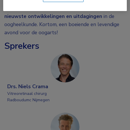
onder voorzitterschap van Niels Crama focust op
de
nieuwste ontwikkelingen en uitdagingen
in de
oogheelkunde. Kortom, een boeiende en levendige
avond voor de oogarts!
Sprekers
Drs. Niels Crama
Vitreoretinaal chirurg
Radboudumc Nijmegen