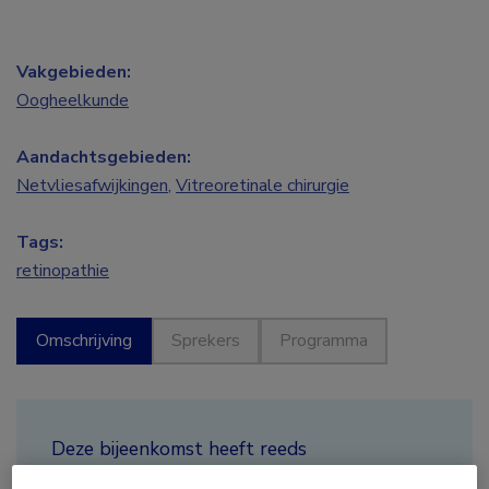
Vakgebieden:
Oogheelkunde
Aandachtsgebieden:
Netvliesafwijkingen
,
Vitreoretinale chirurgie
Tags:
retinopathie
Omschrijving
Sprekers
Programma
Deze bijeenkomst heeft reeds
plaatsgevonden.