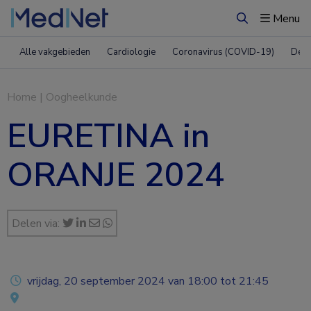
Menu
Zoeken
Alle vakgebieden
Cardiologie
Coronavirus (COVID-19)
Derm
Home
|
Oogheelkunde
EURETINA in
ORANJE 2024
Delen via:
vrijdag, 20 september 2024 van 18:00 tot 21:45