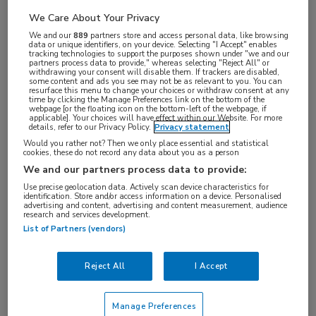
We Care About Your Privacy
We and our
889
partners store and access personal data, like browsing
data or unique identifiers, on your device. Selecting "I Accept" enables
Na de succesvolle eerste editie van het EURETINA
tracking technologies to support the purposes shown under "we and our
partners process data to provide," whereas selecting "Reject All" or
withdrawing your consent will disable them. If trackers are disabled,
in ORANJE diner organiseert MedNet dit jaar op
some content and ads you see may not be as relevant to you. You can
resurface this menu to change your choices or withdraw consent at any
vrijdagavond 20 september wederom het
time by clicking the Manage Preferences link on the bottom of the
webpage [or the floating icon on the bottom-left of the webpage, if
symposium tijdens het congres in Barcelona.
applicable]. Your choices will have effect within our Website. For more
details, refer to our Privacy Policy.
Privacy statement
Would you rather not? Then we only place essential and statistical
Inmiddels zijn al veel Nederlandse artsen bekend
cookies, these do not record any data about you as a person
met de ORANJE-symposia tijdens de grotere
We and our partners process data to provide:
congressen. Het diner is dan ook een unieke
Use precise geolocation data. Actively scan device characteristics for
identification. Store and/or access information on a device. Personalised
bijeenkomst die dé gelegenheid biedt om na een
advertising and content, advertising and content measurement, audience
research and services development.
congresdag samen te komen en de nieuwste
List of Partners (vendors)
ontwikkelingen te bespreken. Wat betekenen deze
voor onze praktijk van morgen? Een mooi moment
Reject All
I Accept
om met collega’s van gedachten te wisselen.
Manage Preferences
Deze tweede EURETINA in ORANJE bijeenkomst