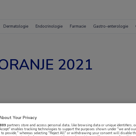
Dermatologie
Endocrinologie
Farmacie
Gastro-enterologie
n ORANJE 2021
Programma
About Your Privacy
889
partners store and access personal data, like browsing data or unique identifiers, o
 Accept" enables tracking technologies to support the purposes shown under "we and our
 to provide," whereas selecting "Reject All" or withdrawing your consent will disable th