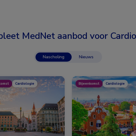
leet MedNet aanbod voor
Cardio
Nascholing
Nieuws
komst
Cardiologie
Bijeenkomst
Cardiologie