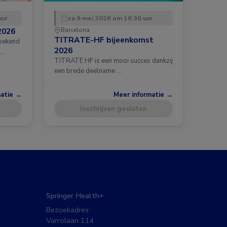
uur
za 9 mei 2026 om 16:30 uur
2026
Barcelona
TITRATE-HF bijeenkomst
 bekend
2026
 …
TITRATE HF is een mooi succes dankzij
een brede deelname …
matie →
Meer informatie →
Inschrijven gesloten
Springer Health+
Bezoekadres:
Varrolaan 114