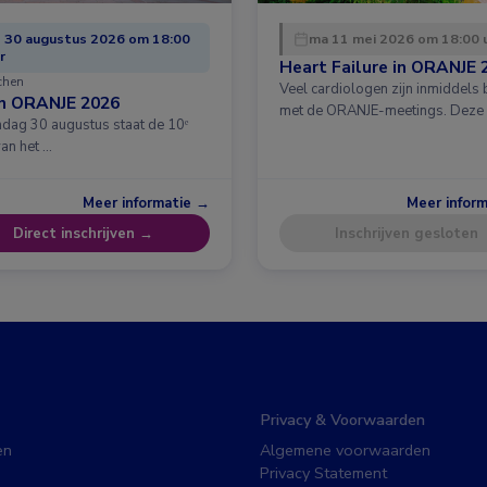
 30 augustus 2026 om 18:00
ma 11 mei 2026 om 18:00 
r
Heart Failure in ORANJE 
chen
Veel cardiologen zijn inmiddels
in ORANJE 2026
met de ORANJE-meetings. Deze
dag 30 augustus staat de 10ᵉ
van het …
Meer informatie →
Meer infor
Direct inschrijven →
Inschrijven gesloten
Privacy & Voorwaarden
en
Algemene voorwaarden
Privacy Statement