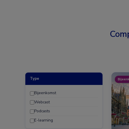
Comp
Type
Bijeen
Bijeenkomst
Webcast
Podcasts
E-learning