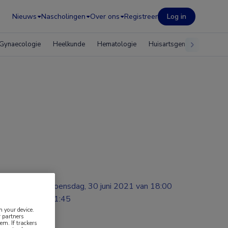
Nieuws
Nascholingen
Over ons
Registreer
Log in
Gynaecologie
Heelkunde
Hematologie
Huisartsgeneeskunde
woensdag, 30 juni 2021 van 18:00
tot 21:45
n your device.
 partners
em. If trackers