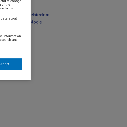
 menu to change
 of the
e effect within
Vakgebieden:
y data about
Cardiologie
ess information
research and
Accept