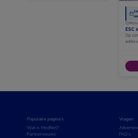
zo
uu
Mün
ESC 
Op zon
editie 
Populaire pagina’s
Vragen
Wat is MedNet?
Adverter
Partnernieuws
FAQ’s