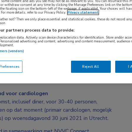
, some content and ads you see may not be as relevant to you. You can resurface this
 or withdraw consent at any time by clicking the Manage Preferences link on the bottom
ten voor inschrijving.
the floating icon on the bottom-left of the webpage, if applicable]. Your choices will hav
For more details, refer to our Privacy Policy.
Privacy statement
ther not? Then we only place essential and statistical cookies, these do not record an
rson
ur partners process data to provide:
re congres organiseert Springer Healthcare samen
geolocation data. Actively scan device characteristics for identification. Store and/or acc
 Personalised advertising and content, advertising and content measurement, audience 
 Failure in ORANJE.
elopment.
tners (vendors)
e ESC, introduceren we dit concept nu voor het
 bijeenkomst biedt de gelegenheid om de nieuwste
references
Reject All
I 
en wat deze betekenen voor de cardiologiepraktijk
Veel stof voor discussie weer dit jaar.
ond voor cardiologen
mst, inclusief diner, voor 30-40 personen,
en op dat moment (primair cardiologen, mogelijk
s) op woensdagavond 30 juni 2021 in Utrecht.
rd in samenwerking met NVVC Connect.