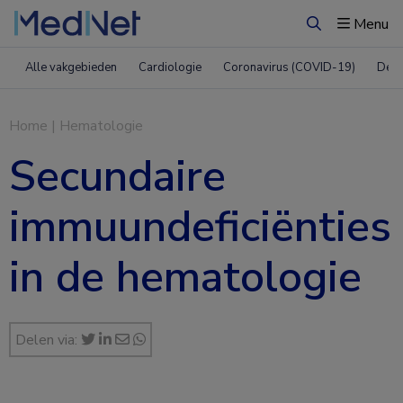
Menu
Zoeken
Alle vakgebieden
Cardiologie
Coronavirus (COVID-19)
Derm
Home
|
Hematologie
Secundaire
immuundeficiënties
in de hematologie
Delen via: