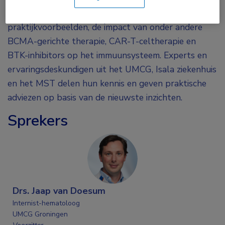
Tijdens deze avond bespreken we, aan de hand van
praktijkvoorbeelden, de impact van onder andere
BCMA-gerichte therapie, CAR-T-celtherapie en
BTK-inhibitors op het immuunsysteem. Experts en
ervaringsdeskundigen uit het UMCG, Isala ziekenhuis
en het MST delen hun kennis en geven praktische
adviezen op basis van de nieuwste inzichten.
Sprekers
Drs. Jaap van Doesum
Internist-hematoloog
UMCG Groningen