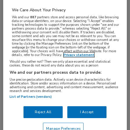
We Care About Your Privacy
Deze bijeenkomst heeft reeds
We and our
887
partners store and access personal data, like browsing
plaatsgevonden.
data or unique identifiers, on your device. Selecting "I Accept" enables
tracking technologies to support the purposes shown under "we and our
partners process data to provide," whereas selecting "Reject All" or
withdrawing your consent will disable them. If trackers are disabled,
some content and ads you see may not be as relevant to you. You can
resurface this menu to change your choices or withdraw consent at any
time by clicking the Manage Preferences link on the bottom of the
Met de introductie van innovatieve
webpage [or the floating icon on the bottom-left of the webpage, if
applicable]. Your choices will have effect within our Website. For more
behandelmethoden zoals CAR-T-celtherapie en
details, refer to our Privacy Policy.
Privacy statement
Would you rather not? Then we only place essential and statistical
bi-specifieke antilichamen, zien we een
cookies, these do not record any data about you as a person
verbetering in de prognose van patiënten. De
We and our partners process data to provide:
diepte van respons en depletie neemt toe, maar
Use precise geolocation data. Actively scan device characteristics for
identification. Store and/or access information on a device. Personalised
dit brengt ook nieuwe uitdagingen met zich mee.
advertising and content, advertising and content measurement, audience
research and services development.
List of Partners (vendors)
Wat zijn de gevolgen van langdurige B-cel of
plasmaceldepletie? Welke infecties kunnen
Reject All
I Accept
optreden? En welke voorzorgsmaatregelen zijn
noodzakelijk?
Manage Preferences