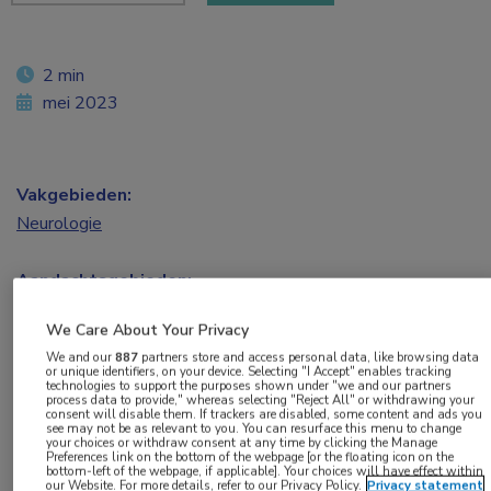
2 min
mei 2023
Vakgebieden:
Neurologie
Aandachtsgebieden:
Hoofdpijn
We Care About Your Privacy
We and our
887
partners store and access personal data, like browsing data
Tags:
or unique identifiers, on your device. Selecting "I Accept" enables tracking
technologies to support the purposes shown under "we and our partners
big data
,
migraine
,
triptanen
process data to provide," whereas selecting "Reject All" or withdrawing your
consent will disable them. If trackers are disabled, some content and ads you
see may not be as relevant to you. You can resurface this menu to change
your choices or withdraw consent at any time by clicking the Manage
Met behulp van big data zijn in een Amerikaans
Preferences link on the bottom of the webpage [or the floating icon on the
bottom-left of the webpage, if applicable]. Your choices will have effect within
onderzoek 25 medicijnen vergeleken die voor
our Website. For more details, refer to our Privacy Policy.
Privacy statement