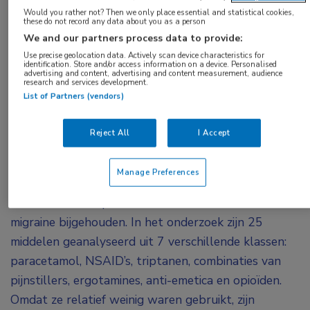
Would you rather not? Then we only place essential and statistical cookies,
bijna 11 miljoen aanvallen van migraine zijn
these do not record any data about you as a person
gebruikt. Als meest effectief kwamen triptanen,
We and our partners process data to provide:
ergotamines en anti-emetica naar voren. De
Use precise geolocation data. Actively scan device characteristics for
identification. Store and/or access information on a device. Personalised
inzichten die deze resultaten opleveren, zijn
advertising and content, advertising and content measurement, audience
research and services development.
volgens de onderzoekers goed toepasbaar in de
List of Partners (vendors)
dagelijkse klinische praktijk.
Reject All
I Accept
De gegevens werden verzameld met een app die een
dagboek bevat. In dit dagboek hebben
Manage Preferences
migrainepatiënten tussen medio 2014 en medio
2020 het verloop van 10.842.795 aanvallen van
migraine bijgehouden. In het onderzoek zijn 25
middelen geanalyseerd uit 7 verschillende klassen:
paracetamol, NSAID’s, triptanen, combinaties van
pijnstillers, ergotamines, anti-emetica en opioïden.
Omdat ze relatief weinig waren gebruikt, zijn