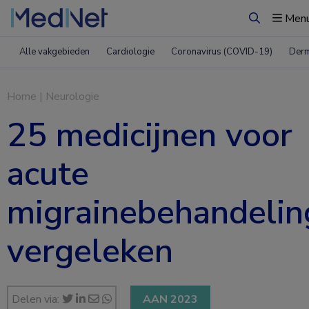
Men
Zoeken
Alle vakgebieden
Cardiologie
Coronavirus (COVID-19)
Derm
Home
|
Neurologie
25 medicijnen voor
acute
migrainebehandelin
vergeleken
Delen via:
AAN 2023