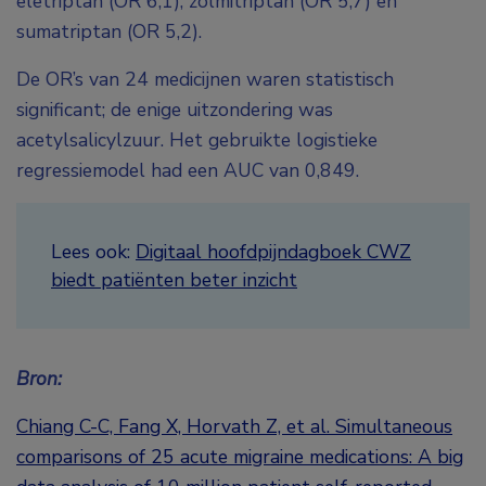
eletriptan (OR 6,1), zolmitriptan (OR 5,7) en
sumatriptan (OR 5,2).
De OR’s van 24 medicijnen waren statistisch
significant; de enige uitzondering was
acetylsalicylzuur. Het gebruikte logistieke
regressiemodel had een AUC van 0,849.
Lees ook:
Digitaal hoofdpijndagboek CWZ
biedt patiënten beter inzicht
Bron:
Chiang C-C, Fang X, Horvath Z, et al. Simultaneous
comparisons of 25 acute migraine medications: A big