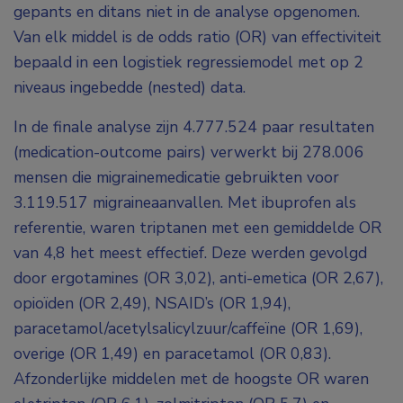
gepants en ditans niet in de analyse opgenomen.
Van elk middel is de odds ratio (OR) van effectiviteit
bepaald in een logistiek regressiemodel met op 2
niveaus ingebedde (nested) data.
In de finale analyse zijn 4.777.524 paar resultaten
(medication-outcome pairs) verwerkt bij 278.006
mensen die migrainemedicatie gebruikten voor
3.119.517 migraineaanvallen. Met ibuprofen als
referentie, waren triptanen met een gemiddelde OR
van 4,8 het meest effectief. Deze werden gevolgd
door ergotamines (OR 3,02), anti-emetica (OR 2,67),
opioïden (OR 2,49), NSAID’s (OR 1,94),
paracetamol/acetylsalicylzuur/caffeïne (OR 1,69),
overige (OR 1,49) en paracetamol (OR 0,83).
Afzonderlijke middelen met de hoogste OR waren