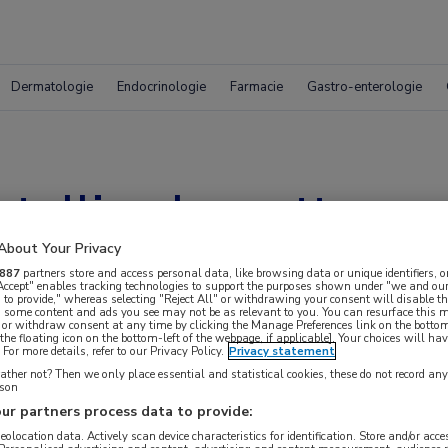
Dermatologie
Endocrinologie
Farmacie
Gastro-enterologie
tolling hervatten n
About Your Privacy
887
partners store and access personal data, like browsing data or unique identifiers, o
 Accept" enables tracking technologies to support the purposes shown under "we and our
 to provide," whereas selecting "Reject All" or withdrawing your consent will disable th
, some content and ads you see may not be as relevant to you. You can resurface this
 or withdraw consent at any time by clicking the Manage Preferences link on the bottom
the floating icon on the bottom-left of the webpage, if applicable]. Your choices will hav
For more details, refer to our Privacy Policy.
Privacy statement
ther not? Then we only place essential and statistical cookies, these do not record an
rson
ur partners process data to provide:
geolocation data. Actively scan device characteristics for identification. Store and/or acc