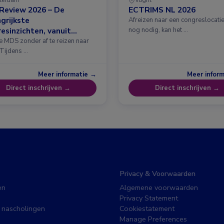
Review 2026 – De
ECTRIMS NL 2026
grijkste
Afreizen naar een congreslocatie?
esinzichten, vanuit
nog nodig, kan het …
erdam
e MDS zonder af te reizen naar
 Tijdens …
Meer informatie →
Meer infor
Direct inschrijven →
Direct inschrijven →
Privacy & Voorwaarden
en
Algemene voorwaarden
Privacy Statement
 nascholingen
Cookiestatement
Manage Preferences