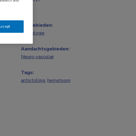
research and
Vakgebieden:
Accept
Neurologie
Aandachtsgebieden:
Neuro-vasculair
Tags:
antistolling
,
hematoom