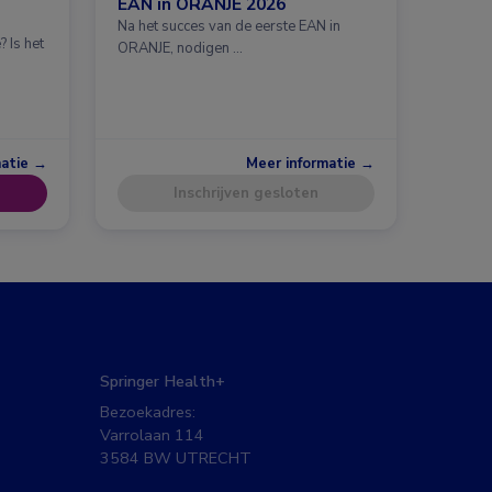
EAN in ORANJE 2026
Na het succes van de eerste EAN in
 Is het
ORANJE, nodigen …
matie →
Meer informatie →
Inschrijven gesloten
Springer Health+
Bezoekadres:
Varrolaan 114
3584 BW UTRECHT