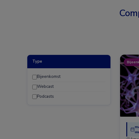
Comp
Type
Bijeen
Bijeenkomst
Webcast
Podcasts
ma
uu
Ams