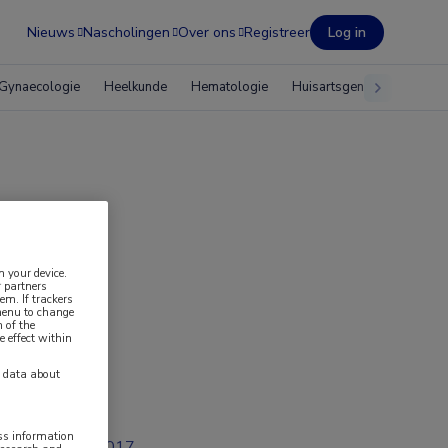
Nieuws
Nascholingen
Over ons
Registreer
Log in
Gynaecologie
Heelkunde
Hematologie
Huisartsgeneeskunde
a
n your device.
 partners
em. If trackers
 menu to change
 of the
e effect within
y data about
2 min
ess information
apr 2017