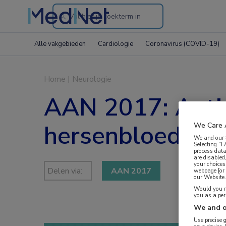
Search
through
Alle vakgebieden
Cardiologie
Coronavirus (COVID-19)
the
website
Home
|
Neurologie
AAN 2017: Antis
hersenbloeding?
We Care 
We and our
Selecting "I
process data
are disabled
your choices
Delen via:
AAN 2017
webpage [or 
our Website. 
Would you ra
you as a pe
We and o
Use precise 