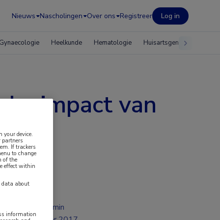
Nieuws
Nascholingen
Over ons
Registreer
Log in
Gynaecologie
Heelkunde
Hematologie
Huisartsgeneeskunde
eke impact van
n your device.
 partners
em. If trackers
 menu to change
 of the
e effect within
y data about
1 min
ess information
apr 2017