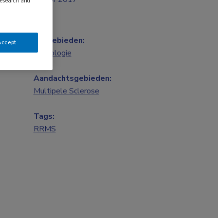
research and
Vakgebieden:
Accept
Neurologie
Aandachtsgebieden:
Multipele Sclerose
Tags:
RRMS