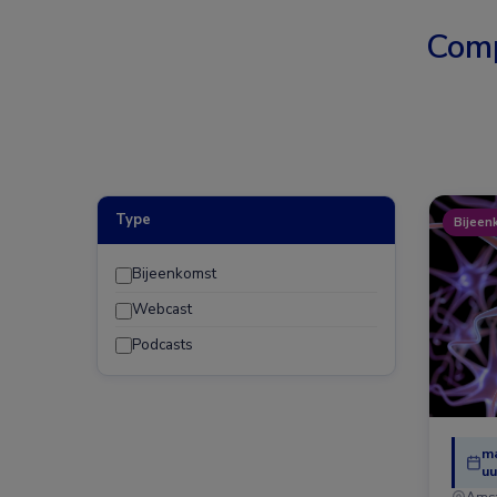
Comp
Type
Bijeen
Bijeenkomst
Webcast
Podcasts
ma
uu
Ams