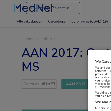
Search
through
Alle vakgebieden
Cardiologie
Coronavirus (COVID-19)
the
website
Home
|
Neurologie
AAN 2017: Grote
MS
We Care 
We and our
Selecting "I
process data
are disabled
your choices
Delen via:
AAN 2017
webpage [or 
our Website. 
Would you ra
you as a pe
We and o
Use precise 