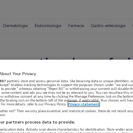
Dermatologie
Endocrinologie
Farmacie
Gastro-enterologie
 emotionele en fysi
About Your Privacy
887
partners store and access personal data, like browsing data or unique identifiers, o
 Accept" enables tracking technologies to support the purposes shown under "we and our
 to provide," whereas selecting "Reject All" or withdrawing your consent will disable th
, some content and ads you see may not be as relevant to you. You can resurface this
 or withdraw consent at any time by clicking the Manage Preferences link on the bottom
the floating icon on the bottom-left of the webpage, if applicable]. Your choices will hav
For more details, refer to our Privacy Policy.
Privacy statement
ther not? Then we only place essential and statistical cookies, these do not record an
rson
ur partners process data to provide:
geolocation data. Actively scan device characteristics for identification. Store and/or acc