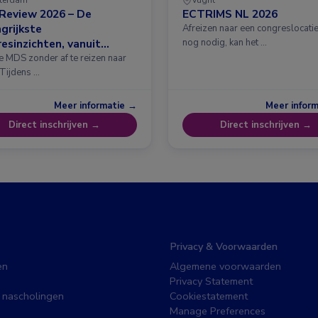
Review 2026 – De
ECTRIMS NL 2026
grijkste
Afreizen naar een congreslocatie?
esinzichten, vanuit
nog nodig, kan het …
erdam
e MDS zonder af te reizen naar
 Tijdens …
Meer informatie →
Meer infor
Direct inschrijven →
Direct inschrijven →
Privacy & Voorwaarden
en
Algemene voorwaarden
Privacy Statement
 nascholingen
Cookiestatement
Manage Preferences