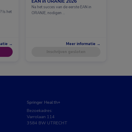
EAN in ORANJE 2026
Na het succes van de eerste EAN in
 Is het
ORANJE, nodigen …
matie →
Meer informatie →
Inschrijven gesloten
Springer Health+
Bezoekadres:
Varrolaan 114
3584 BW UTRECHT