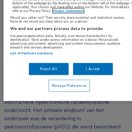
bottom of the webpage [or the floating icon on the bottom-left of the webpage, i
applicable]. Your choices will have effect within our Website. For more details,
refer to our Privacy Policy.
Privacy statement
Uit de SEQUOIA-HCM-studie blijkt dat aficamten
Would you rather not? Then we only place essential and statistical cookies,
these do not record any data about you as a person
bij patiënten met hypertrofische cardiomyopathie
We and our partners process data to provide:
de inspanningscapaciteit verbetert. Daarbij is
Use precise geolocation data. Actively scan device characteristics for
sprake van een significante verbetering van de
identification. Store and/or access information on a device. Personalised
advertising and content, advertising and content measurement, audience
piekzuurstofopname alsook een verbetering van
research and services development.
List of Partners (vendors)
de beperkende symptomen en een afname in
linkerventrikel outflow tract drukgradiënten.
Reject All
I Accept
In de fase III-SEQUOIA-HCM-studie is de
werkzaamheid en veiligheid van aficamten versus
Manage Preferences
placebo bij volwassenen met symptomatische
obstructieve hypertrofische cardiomyopathie
onderzocht. Het primaire eindpunt van het
onderzoek was de verandering in
piekzuurstofopname (pVO
2
) die werd beoordeeld