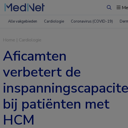
Me
Zoeken
Alle vakgebieden
Cardiologie
Coronavirus (COVID-19)
Derm
Home
|
Cardiologie
Aficamten
verbetert de
inspanningscapacite
bij patiënten met
HCM