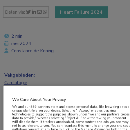
Delen via:
Heart Failure 2024
2 min
mei 2024
Constance de Koning
Vakgebieden:
Cardiologie
Aandachtsgebieden:
We Care About Your Privacy
Hartfalen
We and our
889
partners store and access personal data, like browsing data o
unique identifiers, on your device. Selecting "I Accept" enables tracking
technologies to support the purposes shown under "we and our partners proces
data to provide," whereas selecting "Reject All" or withdrawing your consent
Tags:
will disable them. If trackers are disabled, some content and ads you see may
not be as relevant to you. You can resurface this menu to change your choices 
aficamten
,
hypertrofische cardiomyopathie
withdraw consent at any time by clicking the Manage Preferences link on the