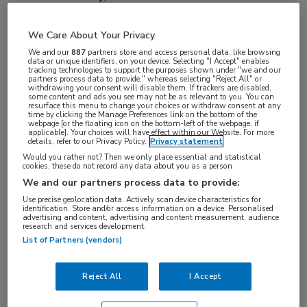
& Technology Committee van de International
Diabetes Federation (IDF), blikte tijdens de EASD
We Care About Your Privacy
vooruit op de manier waarop kunstmatige
We and our
887
partners store and access personal data, like browsing
data or unique identifiers, on your device. Selecting "I Accept" enables
tracking technologies to support the purposes shown under "we and our
intelligentie (AI) de diabeteszorg gaat
partners process data to provide," whereas selecting "Reject All" or
withdrawing your consent will disable them. If trackers are disabled,
1
veranderen.
Hij pleit voor verantwoorde en
some content and ads you see may not be as relevant to you. You can
resurface this menu to change your choices or withdraw consent at any
transparante AI die zich aanpast aan de
time by clicking the Manage Preferences link on the bottom of the
webpage [or the floating icon on the bottom-left of the webpage, if
zorgverlener.
applicable]. Your choices will have effect within our Website. For more
details, refer to our Privacy Policy.
Privacy statement
Would you rather not? Then we only place essential and statistical
“Wereldwijd heeft inmiddels 90% van de mensen
cookies, these do not record any data about you as a person
een smartphone. Dat biedt enorme kansen voor
We and our partners process data to provide:
digitale zorg. AI kan bijdragen aan zorg op afstand,
Use precise geolocation data. Actively scan device characteristics for
identification. Store and/or access information on a device. Personalised
persoonlijke zorg, meer steun en betere uitkomsten,
advertising and content, advertising and content measurement, audience
research and services development.
2
met minder belasting voor het zorgsysteem.
List of Partners (vendors)
Concreet zie ik 3 domeinen waar AI nu al verschil
maakt: insulinepompen, ondersteuning bij klinische
Reject All
I Accept
beslissingen en chatbots die helpen bij