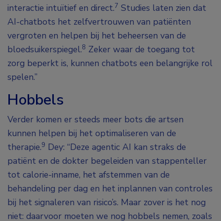
7
interactie intuïtief en direct.
Studies laten zien dat
AI-chatbots het zelfvertrouwen van patiënten
vergroten en helpen bij het beheersen van de
8
bloedsuikerspiegel.
Zeker waar de toegang tot
zorg beperkt is, kunnen chatbots een belangrijke rol
spelen.”
Hobbels
Verder komen er steeds meer bots die artsen
kunnen helpen bij het optimaliseren van de
9
therapie.
Dey: “Deze
agentic AI
kan straks de
patiënt en de dokter begeleiden van stappenteller
tot calorie-inname, het afstemmen van de
behandeling per dag en het inplannen van controles
bij het signaleren van risico’s. Maar zover is het nog
niet: daarvoor moeten we nog hobbels nemen, zoals