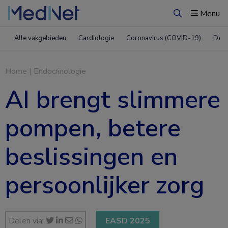
Menu
Zoeken
Alle vakgebieden
Cardiologie
Coronavirus (COVID-19)
Derm
Home
|
Endocrinologie
AI brengt slimmere
pompen, betere
beslissingen en
persoonlijker zorg
Delen via:
EASD 2025