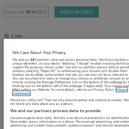
Delen via:
ASCO GU 2017
1 min
feb 2017
We Care About Your Privacy
We and our
887
partners store and access personal data, like browsing data o
unique identifiers, on your device. Selecting "I Accept" enables tracking technolo
Vakgebieden:
support the purposes shown under "we and our partners process data to provid
whereas selecting "Reject All" or withdrawing your consent will disable them. 
Oncologie
trackers are disabled, some content and ads you see may not be as relevant to
You can resurface this menu to change your choices or withdraw consent at a
time by clicking the Manage Preferences link on the bottom of the webpage [or 
floating icon on the bottom-left of the webpage, if applicable]. Your choices wil
Aandachtsgebieden:
effect within our Website. For more details, refer to our Privacy Policy.
Privacy
statement
Uro-oncologie
Would you rather not? Then we only place essential and statistical cookies, the
not record any data about you as a person
We and our partners process data to provide:
Tags:
Use precise geolocation data. Actively scan device characteristics for identificatio
DNA
Store and/or access information on a device. Personalised advertising and conten
advertising and content measurement, audience research and services developm