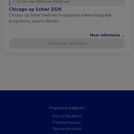
zo 31 mei 2026 om 18:00 uur
Chicago op Schier 2026
Chicago op Schier biedt een hoogstaand wetenschappelijk
programma, waarin officiële …
Meer informatie →
Inschrijven gesloten
Populaire pagina’s
Wat is MedNet?
Partnernieuws
Nieuwsbrieven