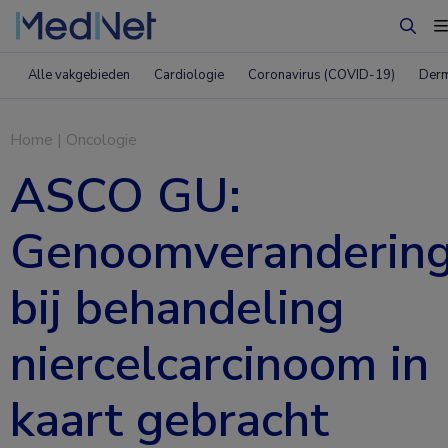
Zoek
Alle vakgebieden
Cardiologie
Coronavirus (COVID-19)
Derm
Home
|
Oncologie
ASCO GU:
Genoomveranderin
bij behandeling
niercelcarcinoom in
kaart gebracht