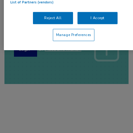
List of Partners (vendors)
Reject All
I Accept
Log hier in om volledige
toegang te krijgen.
Manage Preferences
of
Account maken
Login