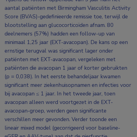
aantal patiënten met Birmingham Vasculitis Activity
Score (BVAS)-gedefinieerde remissie toe, terwijl de
blootstelling aan glucocorticoïden afnam. 80
deelnemers (57%) hadden een follow-up van
minimaal 1,25 jaar (EXT-avacopan). De kans op een
ernstige terugval was significant lager onder
patiënten met EXT-avacopan, vergeleken met
patiënten die avacopan 1 jaar of korter gebruikten
(p = 0,038). In het eerste behandeljaar kwamen
significant meer ziekenhuisopnamen en infecties voor
bij avacopan ≤ 1 jaar. In het tweede jaar, toen
avacopan alleen werd voortgezet in de EXT-
avacopan-groep, werden geen significante
verschillen meer gevonden. Verder toonde een
lineair mixed model (gecorrigeerd voor baseline-
eGFR en AAV-type) aan dat de nierfunctie