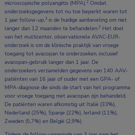
2
microscopische polyangiitis (MPA).
Omdat
onderzoeksgegevens tot nu toe beperkt waren tot
3
1 jaar follow-up,
is de huidige aanbeveling om niet
2
langer dan 12 maanden te behandelen.
Het doel
van het multicenter, observationele AVAC-EUR-
onderzoek is om de klinische praktijk van vroege
toegang tot avacopan te onderzoeken, inclusief
avacopan-gebruik langer dan 1 jaar. De
onderzoekers verzamelden gegevens van 140 AAV-
patiënten van 16 jaar of ouder met een GPA- of
MPA-diagnose die sinds de start van het programma
voor vroege toegang met avacopan zijn behandeld.
De patiënten waren afkomstig uit Italië (33%),
Nederland (25%), Spanje (22%), Ierland (11%),
Zweden (5,7%) en België (2,9%).
Tijdens de follow-upperiode van 3 jaar nam het