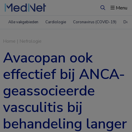
Menu
Zoeken
Alle vakgebieden
Cardiologie
Coronavirus (COVID-19)
Derm
Home
|
Nefrologie
Avacopan ook
effectief bij ANCA-
geassocieerde
vasculitis bij
behandeling langer