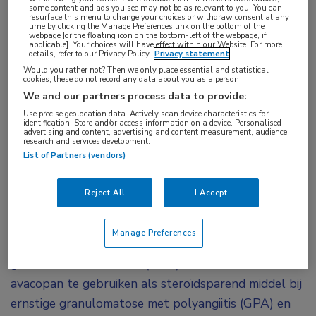
some content and ads you see may not be as relevant to you. You can
Tags:
resurface this menu to change your choices or withdraw consent at any
time by clicking the Manage Preferences link on the bottom of the
ANCA
,
avacopan
,
nierfunctie
,
vasculitis
webpage [or the floating icon on the bottom-left of the webpage, if
applicable]. Your choices will have effect within our Website. For more
details, refer to our Privacy Policy.
Privacy statement
Would you rather not? Then we only place essential and statistical
Uit de observationele, Europese AVAC-EUR-
cookies, these do not record any data about you as a person
studie is duidelijk geworden dat avacopan ook
We and our partners process data to provide:
langer dan 1 jaar gebruikt kan worden bij ANCA-
Use precise geolocation data. Actively scan device characteristics for
identification. Store and/or access information on a device. Personalised
geassocieerde vasculitis. Langdurig gebruik ging
advertising and content, advertising and content measurement, audience
research and services development.
gepaard met een lager risico op ernstige
List of Partners (vendors)
terugval zonder toename van infecties of
ziekenhuisopnamen, zo blijkt uit de ‘focused oral’
Reject All
I Accept
1
presentatie van Koen de Koning (LUMC).
Manage Preferences
Europese behandelrichtlijnen voor ANCA-
geassocieerde vasculitis (AAV) adviseren om
avacopan te gebruiken als steroïdsparend middel bij
ernstige granulomatose met polyangiitis (GPA) en