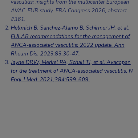
vasculitis: insights from the multicenter European
AVAC-EUR study. ERA Congress 2026, abstract
#361.
Hellmich B, Sanchez-Alamo B, Schirmer JH, et al.
EULAR recommendations for the management of
ANCA-associated vasculitis: 2022 update. Ann
Rheum Dis. 2023;83:30-47.
Jayne DRW, Merkel PA, Schall TJ, et al. Avacopan
for the treatment of ANCA-associated vasculitis. N
Engl J Med. 2021;384:599-609.