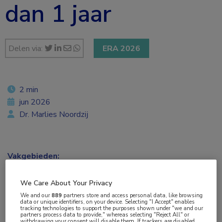
dan 1 jaar
Delen via:
ERA 2026
2 min
jun 2026
Dr. Marlies Noordzij
Vakgebieden:
Nefrologie
,
Reumatologie
We Care About Your Privacy
Aandachtsgebieden:
We and our
889
partners store and access personal data, like browsing
data or unique identifiers, on your device. Selecting "I Accept" enables
Chronische nierschade
tracking technologies to support the purposes shown under "we and our
partners process data to provide," whereas selecting "Reject All" or
withdrawing your consent will disable them. If trackers are disabled,