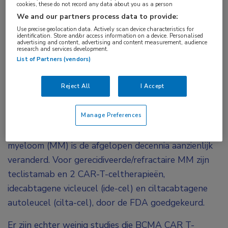
cookies, these do not record any data about you as a person
We and our partners process data to provide:
Met name ouderen met gerecidiveerd/refractair
Use precise geolocation data. Actively scan device characteristics for
multipel myeloom die niet in aanmerking komen
identification. Store and/or access information on a device. Personalised
advertising and content, advertising and content measurement, audience
research and services development.
voor een stamceltransplantatie hebben een
List of Partners (vendors)
betere overleving na CAR T-celtherapie dan na
een behandeling met BCMA-bispecifieke
Reject All
I Accept
middelen zoals teclistamab. Dat blijkt uit een
Amerikaanse real-world studie.
Manage Preferences
Het therapeutische landschap voor multipel
myeloom (MM) is de afgelopen decennia aanzienlijk
veranderd. Voor gerecidiveerde/refractaire MM zijn
teclistamab en 2 CAR-T-celtherapieën,
idecabtagene vicleucel (ide-cel) en ciltacabtagene
autoleucel (cilta-cel), door de FDA goedgekeurd.
Er zijn echter weinig studies die BCMA CAR T-