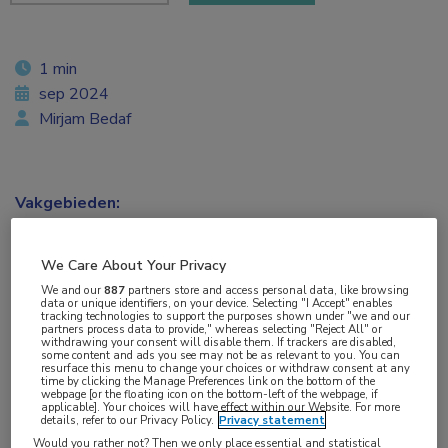
1 min
sep 2024
Mirjam Bedaf
Vakgebieden:
Hematologie
,
Oncologie
We Care About Your Privacy
Aandachtsgebieden:
We and our
887
partners store and access personal data, like browsing
data or unique identifiers, on your device. Selecting "I Accept" enables
MM
tracking technologies to support the purposes shown under "we and our
partners process data to provide," whereas selecting "Reject All" or
withdrawing your consent will disable them. If trackers are disabled,
some content and ads you see may not be as relevant to you. You can
Tags:
resurface this menu to change your choices or withdraw consent at any
time by clicking the Manage Preferences link on the bottom of the
BCMA
,
bispecifiek antilichaam
,
CAR T-celtherapie
,
webpage [or the floating icon on the bottom-left of the webpage, if
applicable]. Your choices will have effect within our Website. For more
ciltacabtagene autoleucel
,
idecabtagene vicleucel
,
real-
details, refer to our Privacy Policy.
Privacy statement
world
,
teclistamab
Would you rather not? Then we only place essential and statistical