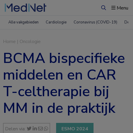
Menu
Zoeken
Alle vakgebieden
Cardiologie
Coronavirus (COVID-19)
Derm
Home
|
Oncologie
BCMA bispecifieke
middelen en CAR
T-celtherapie bij
MM in de praktijk
Delen via:
ESMO 2024