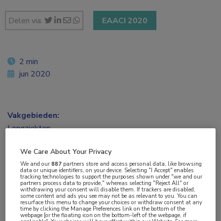
Delen via:
EAACI 2020
2 min
jun 2020
Vakgebieden:
Longziekten
We Care About Your Privacy
Aandachtsgebieden:
We and our
887
partners store and access personal data, like browsing
Astma
data or unique identifiers, on your device. Selecting "I Accept" enables
tracking technologies to support the purposes shown under "we and our
partners process data to provide," whereas selecting "Reject All" or
withdrawing your consent will disable them. If trackers are disabled,
Tags:
some content and ads you see may not be as relevant to you. You can
resurface this menu to change your choices or withdraw consent at any
benralizumab
,
eosinofiel astma
,
neuspoliep
,
sinusitis
time by clicking the Manage Preferences link on the bottom of the
webpage [or the floating icon on the bottom-left of the webpage, if