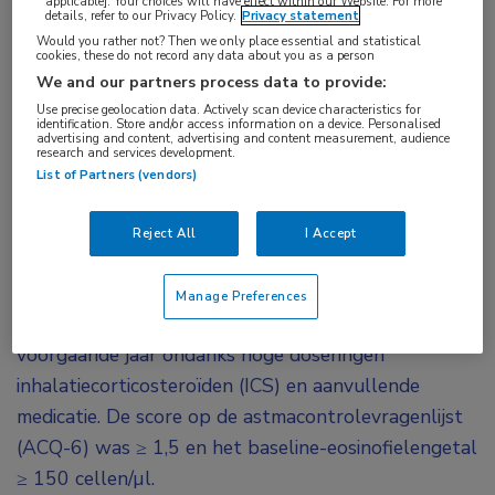
applicable]. Your choices will have effect within our Website. For more
details, refer to our Privacy Policy.
Privacy statement
In de fase IIIb ANDHI-studie is het effect van
Would you rather not? Then we only place essential and statistical
benralizumab, een monoklonaal antilichaam dat
cookies, these do not record any data about you as a person
We and our partners process data to provide:
is gericht tegen de alfaketen van de interleukine-
Use precise geolocation data. Actively scan device characteristics for
5-receptor (CD125), onderzocht bij patiënten
identification. Store and/or access information on a device. Personalised
advertising and content, advertising and content measurement, audience
met ernstig, eosinofiel astma.
Een recente
research and services development.
List of Partners (vendors)
subgroepanalyse toont dat deze biological
tevens werkzaam is bij patiënten met ernstig
Reject All
I Accept
eosinofiel astma en comorbide polyposis nasi.
In de ANDHI-studie participeerden patiënten met
Manage Preferences
ernstig eosinofiel astma en ≥ 2 exacerbaties van het
voorgaande jaar ondanks hoge doseringen
inhalatiecorticosteroïden (ICS) en aanvullende
medicatie. De score op de astmacontrolevragenlijst
(ACQ-6) was ≥ 1,5 en het baseline-eosinofielengetal
≥ 150 cellen/µl.