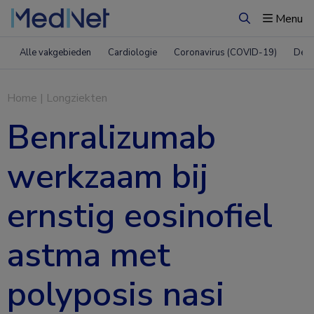
Menu
Zoeken
Alle vakgebieden
Cardiologie
Coronavirus (COVID-19)
Derm
Home
|
Longziekten
Benralizumab
werkzaam bij
ernstig eosinofiel
astma met
polyposis nasi