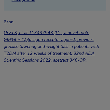
Bron
Urva S, et al.
LY3437943 (LY), a novel triple
GIP/GLP-1/glucagon receptor agonist, provides
glucose lowering and weight loss in patients with
T2DM after 12 weeks of treatment
.
82nd ADA
Scientific Sessions 2022, abstract
340-OR.