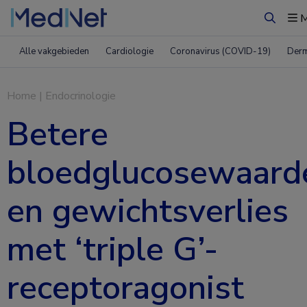
M
Zoeken
Alle vakgebieden
Cardiologie
Coronavirus (COVID-19)
Derm
Home
|
Endocrinologie
Betere
bloedglucosewaard
en gewichtsverlies
met ‘triple G’-
receptoragonist