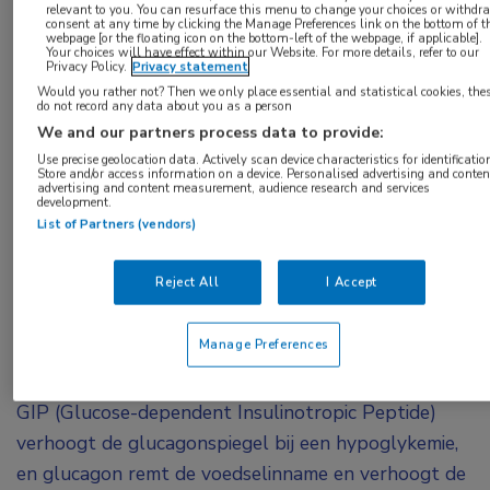
relevant to you. You can resurface this menu to change your choices or withdr
Na de duale GIP/GLP-1 receptoragonisten is er
consent at any time by clicking the Manage Preferences link on the bottom of t
webpage [or the floating icon on the bottom-left of the webpage, if applicable].
Your choices will have effect within our Website. For more details, refer to our
nu ook een GIP/GLP-1/glucagon-receptoragonist:
Privacy Policy.
Privacy statement
LY
3437943 (LY). In een gerandomiseerde,
Would you rather not? Then we only place essential and statistical cookies, the
do not record any data about you as a person
dubbelblinde, placebogecontroleerde fase I-
We and our partners process data to provide:
proof-of-conceptstudie zijn de veiligheid en
Use precise geolocation data. Actively scan device characteristics for identificatio
Store and/or access information on a device. Personalised advertising and conten
verdraagbaarheid van meerdere oplopende
advertising and content measurement, audience research and services
development.
doses van deze ‘triple G’-receptoragonist
List of Partners (vendors)
geanalyseerd bij mensen met diabetes type 2.
Met positieve resultaten.
Reject All
I Accept
LY is een relatief nieuwe ‘triple G’-agonist. Drie
Manage Preferences
doelen in één medicijn: een GLP-1-receptoragonist
verlaagt de bloedglucosewaarden en het gewicht,
GIP (Glucose-dependent Insulinotropic Peptide)
verhoogt de glucagonspiegel bij een hypoglykemie,
en glucagon remt de voedselinname en verhoogt de