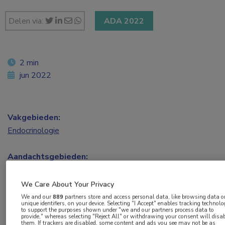
Delen via:
ADA 2022
2 min
jun 2022
Vakgebieden:
Endocrinologie
Aandachtsgebieden:
Diabetes
We Care About Your Privacy
Tags:
We and our
889
partners store and access personal data, like browsing data o
unique identifiers, on your device. Selecting "I Accept" enables tracking technolo
GLP-1
,
HbA1c
,
obesitas
,
type 2-diabetes
to support the purposes shown under "we and our partners process data to
provide," whereas selecting "Reject All" or withdrawing your consent will disa
them. If trackers are disabled, some content and ads you see may not be as