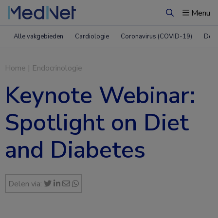
Menu
Zoeken
Alle vakgebieden
Cardiologie
Coronavirus (COVID-19)
Derm
Home
|
Endocrinologie
Keynote Webinar:
Spotlight on Diet
and Diabetes
Delen via: