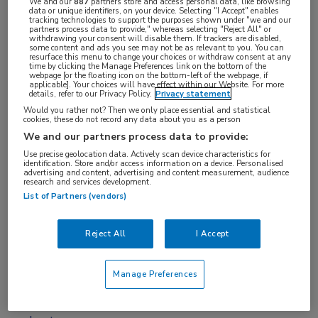
We and our
887
partners store and access personal data, like browsing
data or unique identifiers, on your device. Selecting "I Accept" enables
wanneer het u uitkomt.
tracking technologies to support the purposes shown under "we and our
partners process data to provide," whereas selecting "Reject All" or
withdrawing your consent will disable them. If trackers are disabled,
some content and ads you see may not be as relevant to you. You can
resurface this menu to change your choices or withdraw consent at any
time by clicking the Manage Preferences link on the bottom of the
webpage [or the floating icon on the bottom-left of the webpage, if
applicable]. Your choices will have effect within our Website. For more
Bekijk deze webcast over de preventie en
details, refer to our Privacy Policy.
Privacy statement
behandeling van diabetes type 2 door middel van
Would you rather not? Then we only place essential and statistical
cookies, these do not record any data about you as a person
voedingsinterventies en de psychologische factoren
We and our partners process data to provide:
die het succes van patiënten beïnvloeden.
Use precise geolocation data. Actively scan device characteristics for
identification. Store and/or access information on a device. Personalised
advertising and content, advertising and content measurement, audience
Beginnend met de recente EASD-richtlijnen
research and services development.
List of Partners (vendors)
bespreken experts gewichtsbeheersing. Hierbij
kijken ze naar het gebruik van therapeutische diëten,
Reject All
I Accept
voedselsoorten en -verwerking, de psychologische
drijfveren van gezond eten en diabetescontrole. Ook
Manage Preferences
bespreken ze het potentieel van nieuwe
technologieën om het volgen van diëten te