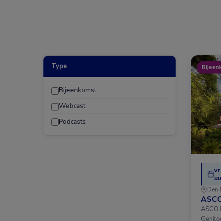
Type
Bijeen
Bijeenkomst
Webcast
Podcasts
vr
uu
Den 
ASCO
ASCO D
Genito