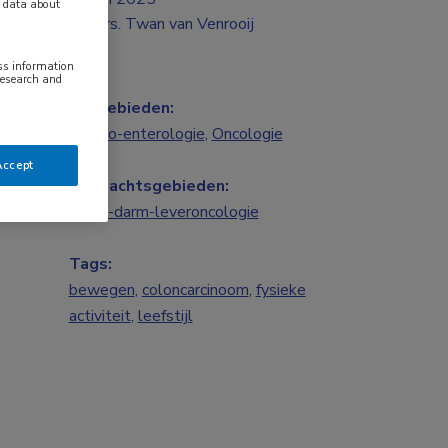
y data about
Drs. Twan van Venrooij
ess information
research and
Vakgebieden:
Gastro-enterologie
,
Oncologie
Accept
Aandachtsgebieden:
Maag-darm-leveroncologie
Tags:
bewegen
,
coloncarcinoom
,
fysieke
activiteit
,
leefstijl