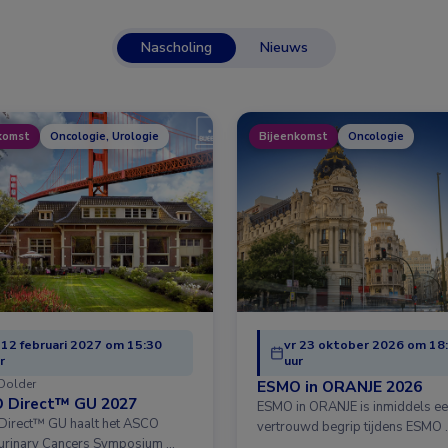
Nascholing
Nieuws
komst
Oncologie, Urologie
Bijeenkomst
Oncologie
 12 februari 2027 om 15:30
vr 23 oktober 2026 om 18
r
uur
Dolder
ESMO in ORANJE 2026
 Direct™ GU 2027
ESMO in ORANJE is inmiddels e
irect™ GU haalt het ASCO
vertrouwd begrip tijdens ESMO 
urinary Cancers Symposium …