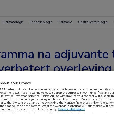
Dermatologie
Endocrinologie
Farmacie
Gastro-enterologie
amma na adjuvante t
verbetert overleving
About Your Privacy
887
partners store and access personal data, like browsing data or unique identifiers, o
 Accept" enables tracking technologies to support the purposes shown under "we and our
 to provide," whereas selecting "Reject All" or withdrawing your consent will disable th
, some content and ads you see may not be as relevant to you. You can resurface this
 or withdraw consent at any time by clicking the Manage Preferences link on the bottom
the floating icon on the bottom-left of the webpage, if applicable]. Your choices will hav
grisicostadium II-coloncarcinoom kort na het
For more details, refer to our Privacy Policy.
Privacy statement