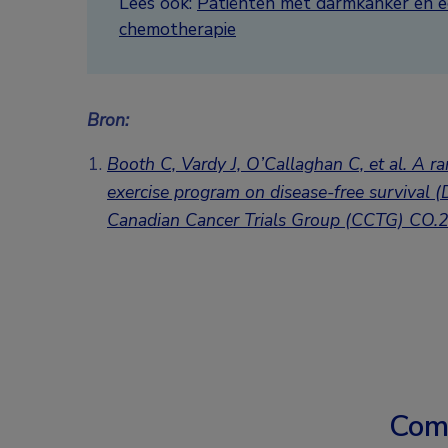
Lees ook:
Patiënten met darmkanker en e
chemotherapie
Bron:
Booth C, Vardy J, O’Callaghan C, et al. A ra
exercise program on disease-free survival (D
Canadian Cancer Trials Group (CCTG) C
Com