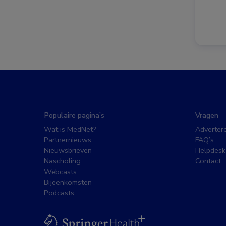
Populaire pagina’s
Vragen
Wat is MedNet?
Adverter
Partnernieuws
FAQ’s
Nieuwsbrieven
Helpdesk
Nascholing
Contact
Webcasts
Bijeenkomsten
Podcasts
BSL