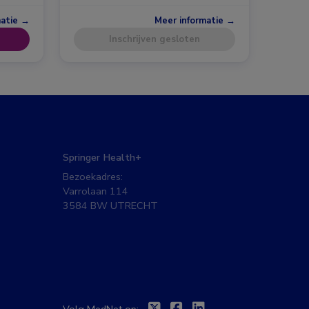
matie →
Meer informatie →
Inschrijven gesloten
Springer Health+
Bezoekadres:
Varrolaan 114
3584 BW UTRECHT
Twitter
Facebook
Linkedin
Volg MedNet op: