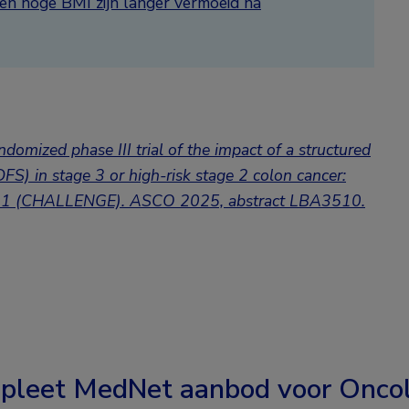
en hoge BMI zijn langer vermoeid na
ndomized phase III trial of the impact of a structured
FS) in stage 3 or high-risk stage 2 colon cancer:
O.21 (CHALLENGE). ASCO 2025,
abstract LBA3510
.
pleet MedNet aanbod voor
Oncol