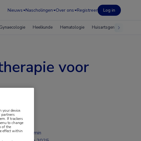
Nieuws
Nascholingen
Over ons
Registreer
Log in
Gynaecologie
Heelkunde
Hematologie
Huisartsgeneeskunde
herapie voor
n your device.
 partners
em. If trackers
 menu to change
 of the
e effect within
2 min
jun 2025