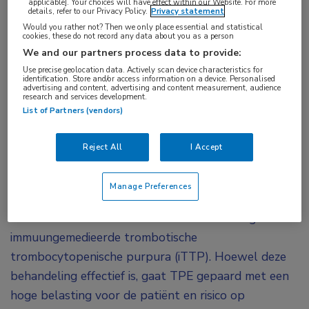
applicable]. Your choices will have effect within our Website. For more
details, refer to our Privacy Policy.
Privacy statement
trombocytopenische purpura
Would you rather not? Then we only place essential and statistical
cookies, these do not record any data about you as a person
De fase III-studie MAYARI laat zien dat
We and our partners process data to provide:
caplacizumab in combinatie met
Use precise geolocation data. Actively scan device characteristics for
identification. Store and/or access information on a device. Personalised
advertising and content, advertising and content measurement, audience
immuunsuppressieve therapie, zonder eerstelijns
research and services development.
therapeutische plasmaferese, veilig en effectief
List of Partners (vendors)
is bij meer dan 90% van de volwassen patiënten
met acute immuungemedieerde trombotische
Reject All
I Accept
trombocytopenische purpura.
Manage Preferences
Traditioneel is therapeutische plasmaferese (TPE)
een essentieel onderdeel van de behandeling van
immuungemedieerde trombotische
trombocytopenische purpura (iTTP). Hoewel deze
behandeling effectief is, gaat TPE gepaard met een
hoge belasting voor de patiënt en risico op