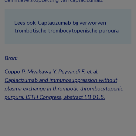
definitieve stopzetting van caplacizumab.
Lees ook:
Caplacizumab bij verworven
trombotische trombocytopenische purpura
Bron:
Coppo P, Miyakawa Y, Peyvandi F, et al.
Caplacizumab and immunosuppression without
plasma exchange in thrombotic thrombocytopenic
purpura.
ISTH Congress, abstract LB 01.5
.