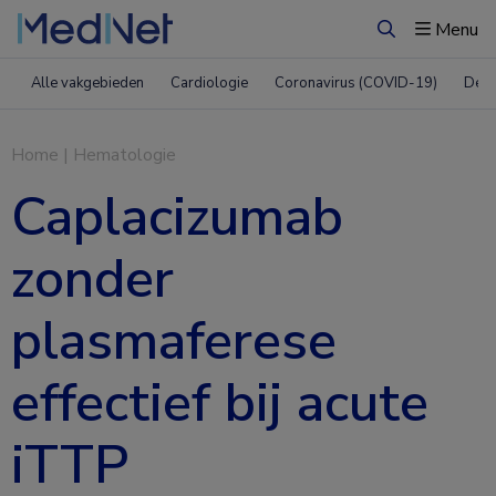
Menu
Zoeken
Alle vakgebieden
Cardiologie
Coronavirus (COVID-19)
Derm
Home
|
Hematologie
Caplacizumab
zonder
plasmaferese
effectief bij acute
iTTP