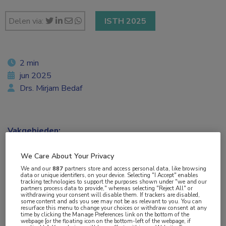
Delen via:
ISTH 2025
2 min
jun 2025
Drs. Mirjam Bedaf
Vakgebieden:
Hematologie
We Care About Your Privacy
We and our
887
partners store and access personal data, like browsing
Aandachtsgebieden:
data or unique identifiers, on your device. Selecting "I Accept" enables
tracking technologies to support the purposes shown under "we and our
Benigne hematologie
partners process data to provide," whereas selecting "Reject All" or
withdrawing your consent will disable them. If trackers are disabled,
some content and ads you see may not be as relevant to you. You can
resurface this menu to change your choices or withdraw consent at any
Tags:
time by clicking the Manage Preferences link on the bottom of the
webpage [or the floating icon on the bottom-left of the webpage, if
caplacizumab
,
plasmaferese
,
trombotische