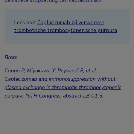
definitieve stopzetting van caplacizumab.
Lees ook:
Caplacizumab bij verworven
trombotische trombocytopenische purpura
Bron:
Coppo P, Miyakawa Y, Peyvandi F, et al.
Caplacizumab and immunosuppression without
plasma exchange in thrombotic thrombocytopenic
purpura.
ISTH Congress, abstract LB 01.5
.