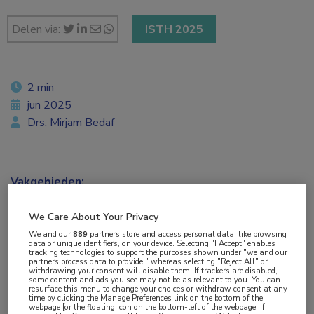
Delen via:
ISTH 2025
2 min
jun 2025
Drs. Mirjam Bedaf
Vakgebieden:
Hematologie
We Care About Your Privacy
We and our
889
partners store and access personal data, like browsing
Aandachtsgebieden:
data or unique identifiers, on your device. Selecting "I Accept" enables
tracking technologies to support the purposes shown under "we and our
Benigne hematologie
partners process data to provide," whereas selecting "Reject All" or
withdrawing your consent will disable them. If trackers are disabled,
some content and ads you see may not be as relevant to you. You can
resurface this menu to change your choices or withdraw consent at any
Tags:
time by clicking the Manage Preferences link on the bottom of the
webpage [or the floating icon on the bottom-left of the webpage, if
caplacizumab
,
plasmaferese
,
trombotische