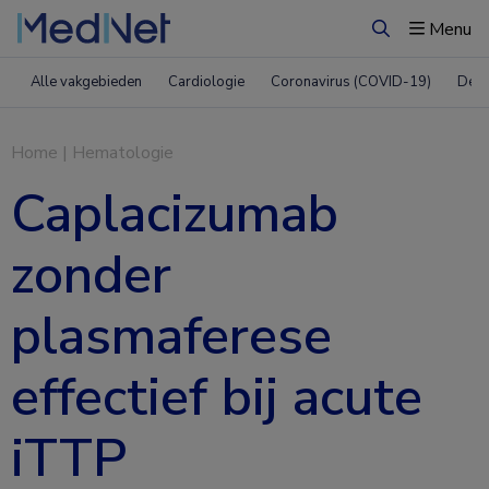
Menu
Zoeken
Alle vakgebieden
Cardiologie
Coronavirus (COVID-19)
Derm
Home
|
Hematologie
Caplacizumab
zonder
plasmaferese
effectief bij acute
iTTP