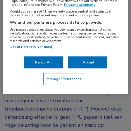
applicable]. Your choices will have effect within our Website. For more
details, refer to our Privacy Policy.
Privacy statement
trombocytopenische purpura
Would you rather not? Then we only place essential and statistical
cookies, these do not record any data about you as a person
De fase III-studie MAYARI laat zien dat
We and our partners process data to provide:
caplacizumab in combinatie met
Use precise geolocation data. Actively scan device characteristics for
identification. Store and/or access information on a device. Personalised
advertising and content, advertising and content measurement, audience
immuunsuppressieve therapie, zonder eerstelijns
research and services development.
therapeutische plasmaferese, veilig en effectief
List of Partners (vendors)
is bij meer dan 90% van de volwassen patiënten
met acute immuungemedieerde trombotische
Reject All
I Accept
trombocytopenische purpura.
Manage Preferences
Traditioneel is therapeutische plasmaferese (TPE)
een essentieel onderdeel van de behandeling van
immuungemedieerde trombotische
trombocytopenische purpura (iTTP). Hoewel deze
behandeling effectief is, gaat TPE gepaard met een
hoge belasting voor de patiënt en risico op