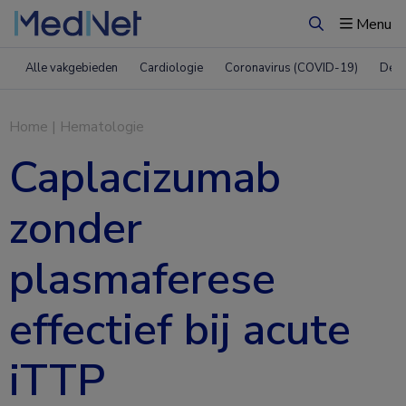
Menu
Zoeken
Alle vakgebieden
Cardiologie
Coronavirus (COVID-19)
Derm
Home
|
Hematologie
Caplacizumab
zonder
plasmaferese
effectief bij acute
iTTP