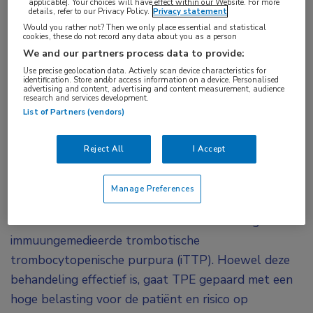
applicable]. Your choices will have effect within our Website. For more
details, refer to our Privacy Policy.
Privacy statement
trombocytopenische purpura
Would you rather not? Then we only place essential and statistical
cookies, these do not record any data about you as a person
De fase III-studie MAYARI laat zien dat
We and our partners process data to provide:
caplacizumab in combinatie met
Use precise geolocation data. Actively scan device characteristics for
identification. Store and/or access information on a device. Personalised
advertising and content, advertising and content measurement, audience
immuunsuppressieve therapie, zonder eerstelijns
research and services development.
therapeutische plasmaferese, veilig en effectief
List of Partners (vendors)
is bij meer dan 90% van de volwassen patiënten
met acute immuungemedieerde trombotische
Reject All
I Accept
trombocytopenische purpura.
Manage Preferences
Traditioneel is therapeutische plasmaferese (TPE)
een essentieel onderdeel van de behandeling van
immuungemedieerde trombotische
trombocytopenische purpura (iTTP). Hoewel deze
behandeling effectief is, gaat TPE gepaard met een
hoge belasting voor de patiënt en risico op