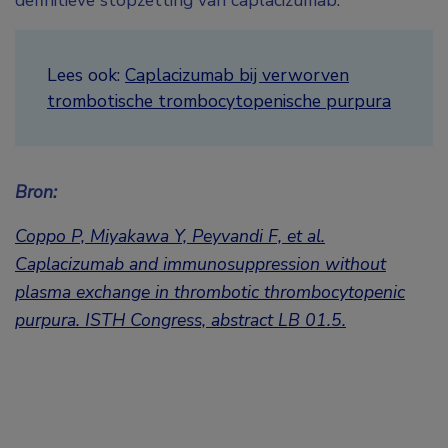
definitieve stopzetting van caplacizumab.
Lees ook:
Caplacizumab bij verworven
trombotische trombocytopenische purpura
Bron:
Coppo P, Miyakawa Y, Peyvandi F, et al.
Caplacizumab and immunosuppression without
plasma exchange in thrombotic thrombocytopenic
purpura.
ISTH Congress, abstract LB 01.5
.