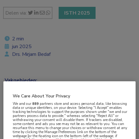
Delen via:
ISTH 2025
2 min
jun 2025
Drs. Mirjam Bedaf
Vakgebieden:
Hematologie
We Care About Your Privacy
We and our
889
partners store and access personal data, like browsing
Aandachtsgebieden:
data or unique identifiers, on your device. Selecting "I Accept" enables
tracking technologies to support the purposes shown under "we and our
Benigne hematologie
partners process data to provide," whereas selecting "Reject All" or
withdrawing your consent will disable them. If trackers are disabled,
some content and ads you see may not be as relevant to you. You can
resurface this menu to change your choices or withdraw consent at any
Tags:
time by clicking the Manage Preferences link on the bottom of the
webpage [or the floating icon on the bottom-left of the webpage, if
caplacizumab
,
plasmaferese
,
trombotische