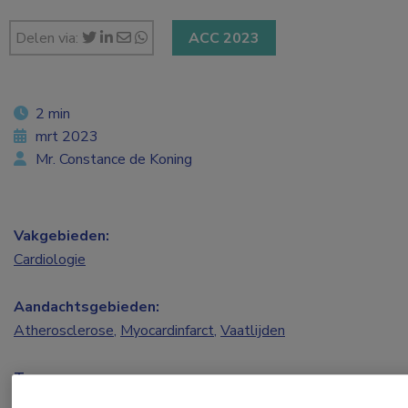
Delen via:
ACC 2023
2 min
mrt 2023
Mr. Constance de Koning
Vakgebieden:
Cardiologie
Aandachtsgebieden:
Atherosclerose
,
Myocardinfarct
,
Vaatlijden
Tags:
cholesterol
,
CRP
,
statine