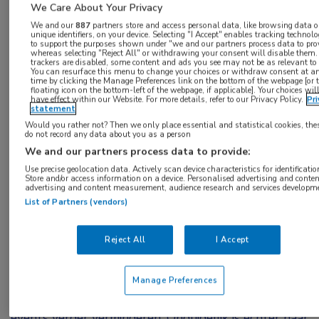
We Care About Your Privacy
We and our
887
partners store and access personal data, like browsing data o
Geselecteerd door dr. Remko Kuipers
unique identifiers, on your device. Selecting "I Accept" enables tracking technolo
to support the purposes shown under "we and our partners process data to prov
whereas selecting "Reject All" or withdrawing your consent will disable them. 
trackers are disabled, some content and ads you see may not be as relevant to
Bij patiënten die behandeld worden met
You can resurface this menu to change your choices or withdraw consent at a
time by clicking the Manage Preferences link on the bottom of the webpage [or 
moderne statines is inflammatie die wordt
floating icon on the bottom-left of the webpage, if applicable]. Your choices wil
have effect within our Website. For more details, refer to our Privacy Policy.
Pri
vastgesteld aan de hand van hoogsensitief C-
statement
reactief proteïne een sterkere voorspeller voor
Would you rather not? Then we only place essential and statistical cookies, the
do not record any data about you as a person
het risico op toekomstige cardiovasculaire events
We and our partners process data to provide:
dan cholesterol op basis van low density
Use precise geolocation data. Actively scan device characteristics for identificatio
Store and/or access information on a device. Personalised advertising and conten
1
lipoproteïne.
De resultaten werden gelijktijdig
advertising and content measurement, audience research and services developm
List of Partners (vendors)
2
aan het congres gepubliceerd in
The
Lancet
.
Bij mensen die intensieve statinebehandeling krijgen,
Reject All
I Accept
is duidelijk geworden dat aanvullende low density
lipoproteïne (LDL)-verlaging en remming van de
Manage Preferences
inflammatie het risico op cardiovasculaire (CV)-
events verder verminderen. Onduidelijk is echter naar