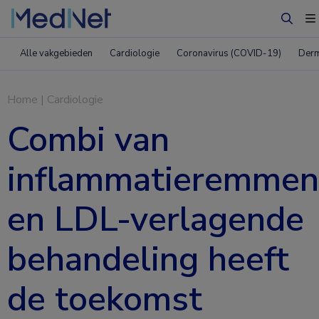
Zoeke
Alle vakgebieden
Cardiologie
Coronavirus (COVID-19)
Derm
Home
|
Cardiologie
Combi van
inflammatieremme
en LDL-verlagende
behandeling heeft
de toekomst