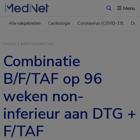
Menu
Zoeken
Alle vakgebieden
Cardiologie
Coronavirus (COVID-19)
Derm
Home
|
Infectieziekten
Combinatie
B/F/TAF op 96
weken non-
inferieur aan DTG +
F/TAF