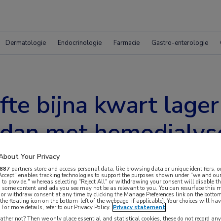
Dermatologie
Endocrinologie
Farmacie
Gastro-enterologie
te bijna kwart lage
e dan met hemodialys
About Your Privacy
887
partners store and access personal data, like browsing data or unique identifiers, o
 Accept" enables tracking technologies to support the purposes shown under "we and our
 to provide," whereas selecting "Reject All" or withdrawing your consent will disable th
, some content and ads you see may not be as relevant to you. You can resurface this
 or withdraw consent at any time by clicking the Manage Preferences link on the bottom
the floating icon on the bottom-left of the webpage, if applicable]. Your choices will hav
For more details, refer to our Privacy Policy.
Privacy statement
ankestijn (UMC Utrecht) van de nieuwe resultaten
ther not? Then we only place essential and statistical cookies, these do not record an