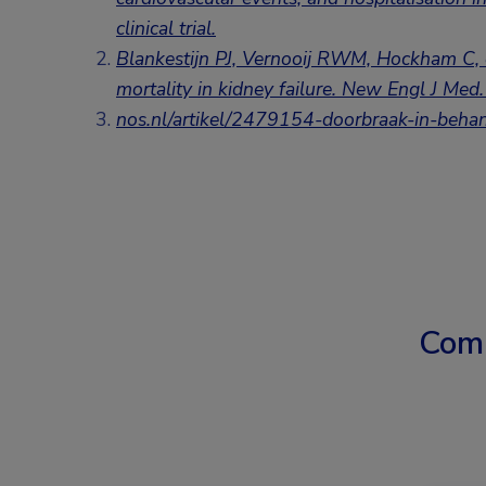
clinical trial
.
Blankestijn PJ, Vernooij RWM, Hockham C, et
mortality in kidney failure. New Engl J Med
nos.nl/artikel/2479154-doorbraak-in-behan
Com