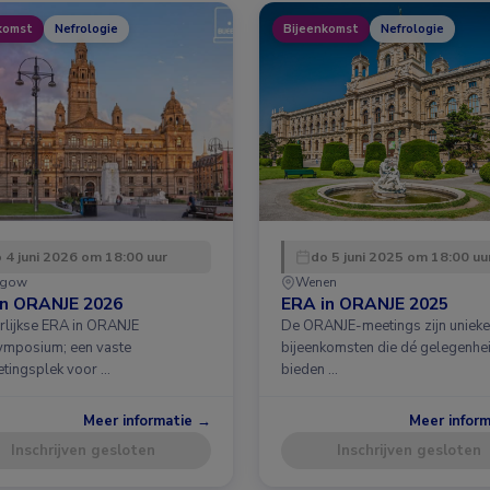
komst
Nefrologie
Bijeenkomst
Nefrologie
 4 juni 2026 om 18:00 uur
do 5 juni 2025 om 18:00 uu
sgow
Wenen
in ORANJE 2026
ERA in ORANJE 2025
arlijkse ERA in ORANJE
De ORANJE-meetings zijn unieke
ymposium; een vaste
bijeenkomsten die dé gelegenhe
tingsplek voor …
bieden …
Meer informatie →
Meer infor
Inschrijven gesloten
Inschrijven gesloten