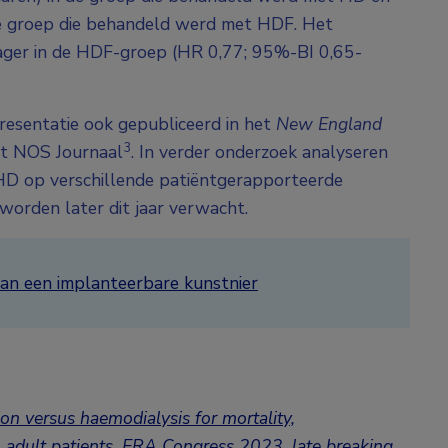
de groep die behandeld werd met HDF. Het
% lager in de HDF-groep (HR 0,77; 95%-BI 0,65-
esentatie ook gepubliceerd in het
New England
3
et NOS Journaal
. In verder onderzoek analyseren
HD op verschillende patiëntgerapporteerde
worden later dit jaar verwacht.
van een implanteerbare kunstnier
on versus haemodialysis for mortality,
in adult patients. ERA Congress 2023,
late breaking