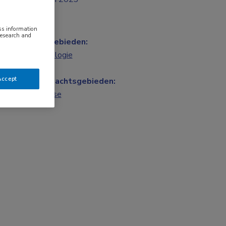
ess information
research and
Vakgebieden:
Nefrologie
Accept
Aandachtsgebieden:
Dialyse