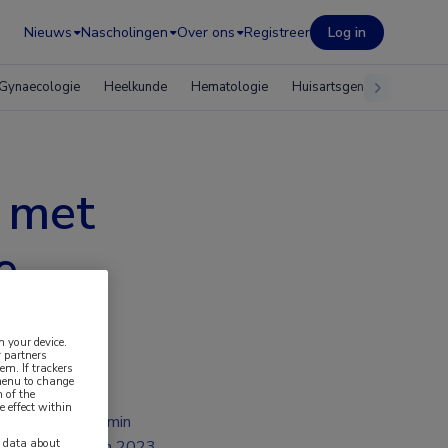
Nieuws
Nascholingen
Over ons
Registreer
Log in
Gynaecologie
Heelkunde
Hematologie
Huisartsgeneeskunde
r met
e
n your device.
 partners
em. If trackers
 menu to change
 of the
e effect within
2 min
y data about
jun 2023