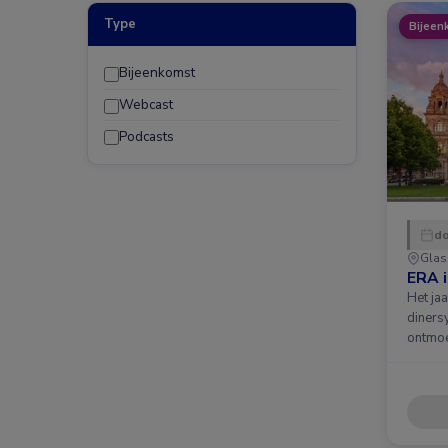
Type
Bijeen
Bijeenkomst
Webcast
Podcasts
do
Gla
ERA 
Het ja
diners
ontmoe