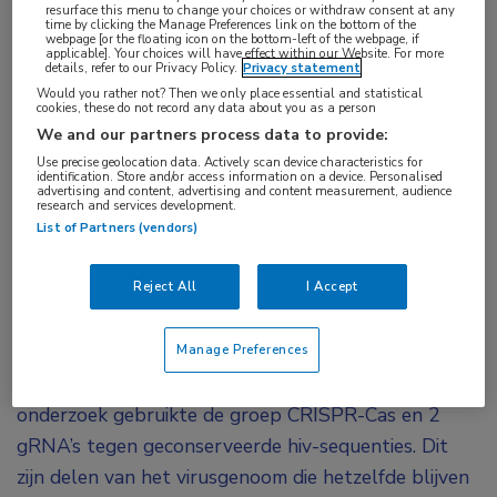
resurface this menu to change your choices or withdraw consent at any
laboratorium met CRISPR-Cas-technologie alle
time by clicking the Manage Preferences link on the bottom of the
webpage [or the floating icon on the bottom-left of the webpage, if
sporen van het hiv-virus kunnen verwijderen uit
applicable]. Your choices will have effect within our Website. For more
details, refer to our Privacy Policy.
Privacy statement
geïnfecteerde cellen.
Would you rather not? Then we only place essential and statistical
cookies, these do not record any data about you as a person
Een van de belangrijkste uitdagingen bij de
We and our partners process data to provide:
Use precise geolocation data. Actively scan device characteristics for
behandeling van hiv is dat dit virus het vermogen
identification. Store and/or access information on a device. Personalised
advertising and content, advertising and content measurement, audience
heeft om zijn genoom te integreren in het DNA van
research and services development.
de gastheer. Dit maakt het virus bijzonder moeilijk te
List of Partners (vendors)
elimineren. CRISPR-Cas-technologie werkt als een
Reject All
I Accept
moleculaire ‘schaar’ en kan met behulp van gids-
RNA (gRNA) het DNA op bepaalde plekken
‘doorknippen’ om het genoom van levende
Manage Preferences
organismen nauwkeurig aan te passen. In dit
onderzoek gebruikte de groep CRISPR-Cas en 2
gRNA’s tegen geconserveerde hiv-sequenties. Dit
zijn delen van het virusgenoom die hetzelfde blijven