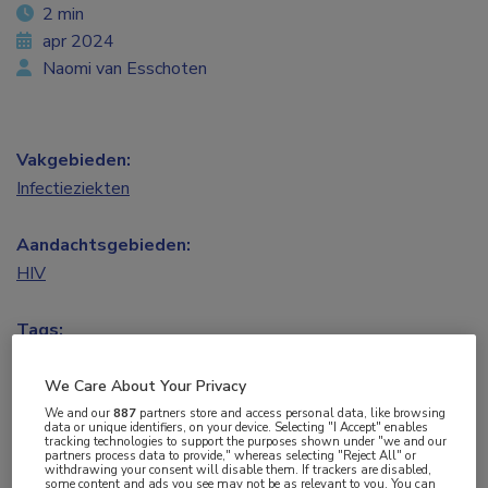
2 min
apr 2024
Naomi van Esschoten
Vakgebieden:
Infectieziekten
Aandachtsgebieden:
HIV
Tags:
CRISPR
We Care About Your Privacy
We and our
887
partners store and access personal data, like browsing
Een mooi staaltje Nederlands onderzoek het
data or unique identifiers, on your device. Selecting "I Accept" enables
tracking technologies to support the purposes shown under "we and our
team van dr. Elena Herrera-Carrillo van het
partners process data to provide," whereas selecting "Reject All" or
withdrawing your consent will disable them. If trackers are disabled,
Amsterdam UMC heeft laten zien dat ze in het
some content and ads you see may not be as relevant to you. You can