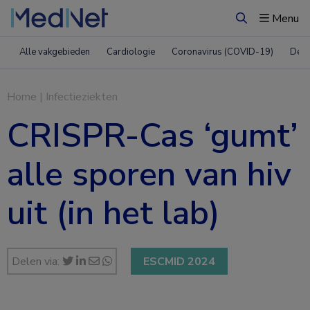
Menu
Zoeken
Alle vakgebieden
Cardiologie
Coronavirus (COVID-19)
Derm
Home
|
Infectieziekten
CRISPR-Cas ‘gumt’
alle sporen van hiv
uit (in het lab)
Delen via:
ESCMID 2024