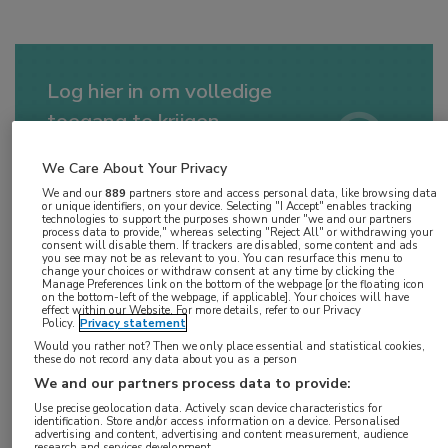
Log hier in om volledige
toegang te krijgen.
of
Account maken
Login
We Care About Your Privacy
We and our
889
partners store and access personal data, like browsing data
or unique identifiers, on your device. Selecting "I Accept" enables tracking
technologies to support the purposes shown under "we and our partners
process data to provide," whereas selecting "Reject All" or withdrawing your
consent will disable them. If trackers are disabled, some content and ads
you see may not be as relevant to you. You can resurface this menu to
change your choices or withdraw consent at any time by clicking the
Manage Preferences link on the bottom of the webpage [or the floating icon
on the bottom-left of the webpage, if applicable]. Your choices will have
effect within our Website. For more details, refer to our Privacy
Policy.
Privacy statement
Would you rather not? Then we only place essential and statistical cookies,
these do not record any data about you as a person
Op
woensdag 2 juli 202
5
heeft deze
We and our partners process data to provide:
uitzending live plaats gevonden. Uitzending
Use precise geolocation data. Actively scan device characteristics for
identification. Store and/or access information on a device. Personalised
gemist? U kunt de webcast nu on demand
advertising and content, advertising and content measurement, audience
research and services development.