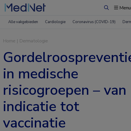
Menu
Zoeken
Alle vakgebieden
Cardiologie
Coronavirus (COVID-19)
Derm
Home
|
Dermatologie
Gordelroospreventi
in medische
risicogroepen – van
indicatie tot
vaccinatie