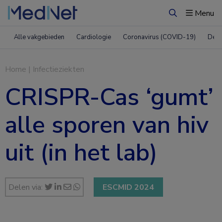
Menu
Zoeken
Alle vakgebieden
Cardiologie
Coronavirus (COVID-19)
Derm
Home
|
Infectieziekten
CRISPR-Cas ‘gumt’
alle sporen van hiv
uit (in het lab)
Delen via:
ESCMID 2024