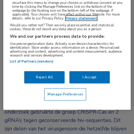
resurface this menu to change your choices or withdraw consent at any
laboratorium met CRISPR-Cas-technologie alle
time by clicking the Manage Preferences link on the bottom of the
webpage [or the floating icon on the bottom-left of the webpage, if
sporen van het hiv-virus kunnen verwijderen uit
applicable]. Your choices will have effect within our Website. For more
details, refer to our Privacy Policy.
Privacy statement
geïnfecteerde cellen.
Would you rather not? Then we only place essential and statistical
cookies, these do not record any data about you as a person
Een van de belangrijkste uitdagingen bij de
We and our partners process data to provide:
Use precise geolocation data. Actively scan device characteristics for
behandeling van hiv is dat dit virus het vermogen
identification. Store and/or access information on a device. Personalised
advertising and content, advertising and content measurement, audience
heeft om zijn genoom te integreren in het DNA van
research and services development.
de gastheer. Dit maakt het virus bijzonder moeilijk te
List of Partners (vendors)
elimineren. CRISPR-Cas-technologie werkt als een
Reject All
I Accept
moleculaire ‘schaar’ en kan met behulp van gids-
RNA (gRNA) het DNA op bepaalde plekken
‘doorknippen’ om het genoom van levende
Manage Preferences
organismen nauwkeurig aan te passen. In dit
onderzoek gebruikte de groep CRISPR-Cas en 2
gRNA’s tegen geconserveerde hiv-sequenties. Dit
zijn delen van het virusgenoom die hetzelfde blijven