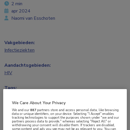
2 min
apr 2024
Naomi van Esschoten
Vakgebieden:
Infectieziekten
Aandachtsgebieden:
HIV
Tags:
CRISPR
We Care About Your Privacy
We and our
887
partners store and access personal data, like browsing
Een mooi staaltje Nederlands onderzoek het
data or unique identifiers, on your device. Selecting "I Accept" enables
tracking technologies to support the purposes shown under "we and our
team van dr. Elena Herrera-Carrillo van het
partners process data to provide," whereas selecting "Reject All" or
withdrawing your consent will disable them. If trackers are disabled,
Amsterdam UMC heeft laten zien dat ze in het
some content and ads you see may not be as relevant to you. You can