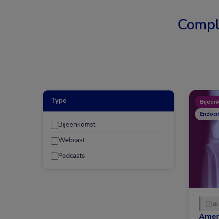
Compl
Type
Bijeen
Endocr
Bijeenkomst
Webcast
Podcasts
di
Amer