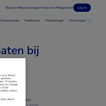
Nieuws
Nascholingen
Over ons
Registreer
Log in
Gynaecologie
Heelkunde
Hematologie
Huisartsgeneeskunde
aten bij
n your device.
 partners
em. If trackers
 menu to change
 of the
e effect within
y data about
2 min
nov 2020