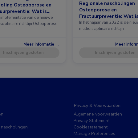
Regionale nascholingen
holing Osteoporose en
Osteoporose en
uurpreventie: Wat is
Fractuurpreventie: Wat i
 in de richtlijn?
implementatie van de nieuwe
nieuw in de richtlijn?
In het najaar van 2022 is de nie
sciplinaire richtlijn Osteoporose
multidisciplinaire richtlijn …
Meer informatie →
Meer infor
Inschrijven gesloten
Inschrijven gesloten
Privacy & Voorwaarden
en
Algemene voorwaarden
Privacy Statement
 nascholingen
Cookiestatement
Manage Preferences