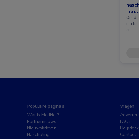
nasc
Fract
nieuw
Om de 
multidi
en …
Populaire pagina’s
Vragen
Wat is MedNet?
Adverter
Partnernieuws
FAQ’s
Nieuwsbrieven
Helpdesk
Nascholing
Contact