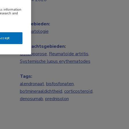
ess information
research and
Vakgebieden:
Reumatologie
Accept
Aandachtsgebieden:
Osteoporose
,
Reumatoïde artritis
,
Systemische lupus erythematodes
Tags:
alendronaat
,
bisfosfonaten
,
botmineraaldichtheid
,
corticosteroïd
,
denosumab
,
prednisolon