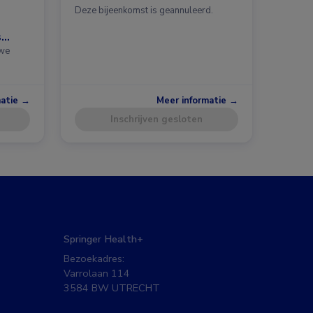
Deze bijeenkomst is geannuleerd.
s
uwe
matie →
Meer informatie →
Inschrijven gesloten
Springer Health+
Bezoekadres:
Varrolaan 114
3584 BW UTRECHT