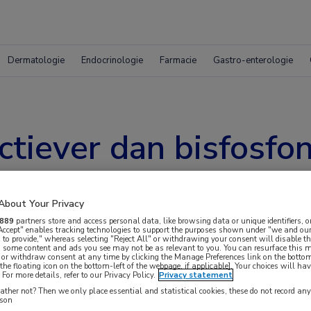
Dermatologie
Endocrinologie
Farmacie
Gastro-enterologie
tiever dan bisfosfon
orticoïdgebruik
About Your Privacy
889
partners store and access personal data, like browsing data or unique identifiers, o
 Accept" enables tracking technologies to support the purposes shown under "we and our
 to provide," whereas selecting "Reject All" or withdrawing your consent will disable th
, some content and ads you see may not be as relevant to you. You can resurface this
 or withdraw consent at any time by clicking the Manage Preferences link on the bottom
the floating icon on the bottom-left of the webpage, if applicable]. Your choices will hav
For more details, refer to our Privacy Policy.
Privacy statement
ther not? Then we only place essential and statistical cookies, these do not record an
oogt denosumab de botdichtheid van de
rson